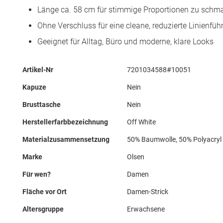
Länge ca. 58 cm für stimmige Proportionen zu schm
Ohne Verschluss für eine cleane, reduzierte Linienfüh
Geeignet für Alltag, Büro und moderne, klare Looks
Mehr
Artikel-Nr
7201034588#10051
Informationen
Kapuze
Nein
Brusttasche
Nein
Herstellerfarbbezeichnung
Off White
Materialzusammensetzung
50% Baumwolle, 50% Polyacryl
Marke
Olsen
Für wen?
Damen
Fläche vor Ort
Damen-Strick
Altersgruppe
Erwachsene