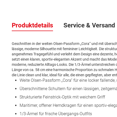
Zum
Anfang
Produktdetails
Service & Versand
der
Bildergalerie
springen
Geschnitten in der weiten Olsen-Passform „Cora“ und mit überschni
lässige, moderne Silhouette mit femininer Leichtigkeit. Die struktur
angenehmes Tragegefühl und verleiht dem Design eine dezente, 
setzt einen klaren, sportiv-eleganten Akzent und macht das Modell 
moderne, reduzierte Alltags-Looks. Die 1/3-Ärmel unterstreichen 
Länge von ca. 58 cm eine harmonische Proportion zu schmalen Ho
die Linie clean und klar, ideal für alle, die einen gepflegten, aber 
Weite Olsen-Passform „Cora“ für eine locker fallende
Überschnittene Schultern für einen lässigen, zeitge
Strukturierte Feinstrick-Optik mit weichem Griff
Maritimer, offener Hemdkragen für einen sportiv-ele
1/3-Ärmel für frische Übergangs-Outfits