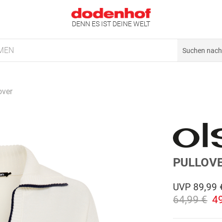
DENN ES IST DEINE WELT
MEN
over
PULLOV
UVP
89,99 
64,99 €
4