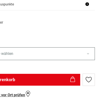
nuspunkte
i
er
e wählen
arenkorb
Zur
Wunschlist
hinzufügen
 vor Ort prüfen