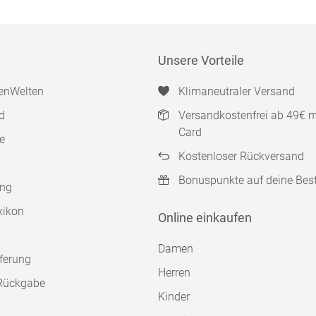
Unsere Vorteile
enWelten
Klimaneutraler Versand
d
Versandkostenfrei ab 49€ 
Card
e
Kostenloser Rückversand
Bonuspunkte auf deine Bes
ung
xikon
Online einkaufen
Damen
ferung
Herren
Rückgabe
Kinder