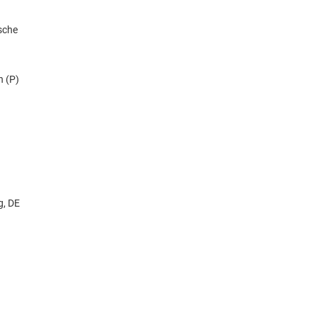
sche
n (P)
g, DE