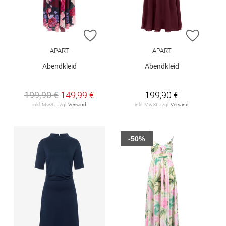
ZUR WUNSCHLISTE HINZUFÜGEN
ZUR W
APART
APART
Abendkleid
Abendkleid
199,90 €
149,99 €
199,90 €
inkl. MwSt. zzgl.
Versand
inkl. MwSt. zzgl.
Versand
-50%