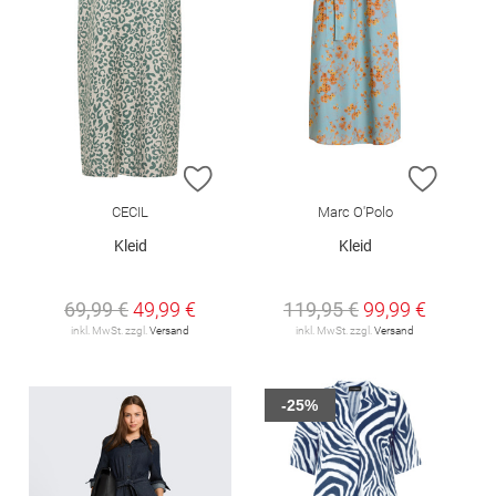
ZUR WUNSCHLISTE HINZUFÜGEN
ZUR W
CECIL
Marc O'Polo
Kleid
Kleid
69,99 €
49,99 €
119,95 €
99,99 €
inkl. MwSt. zzgl.
Versand
inkl. MwSt. zzgl.
Versand
-25%