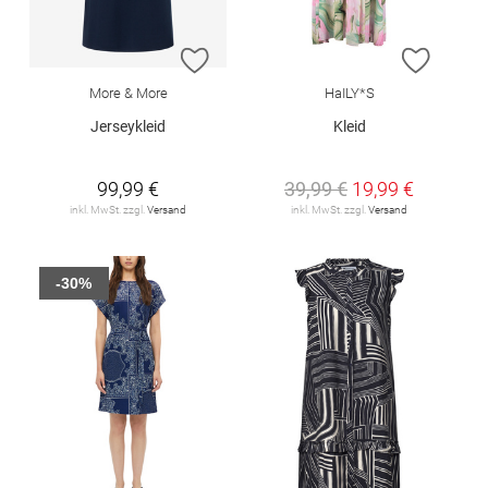
ZUR WUNSCHLISTE HINZUFÜGEN
ZUR W
More & More
HaILY*S
Jerseykleid
Kleid
99,99 €
39,99 €
19,99 €
inkl. MwSt. zzgl.
Versand
inkl. MwSt. zzgl.
Versand
-30%