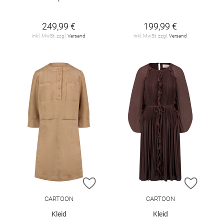
249,99 €
199,99 €
inkl. MwSt. zzgl.
Versand
inkl. MwSt. zzgl.
Versand
ZUR WUNSCHLISTE HINZUFÜGEN
ZUR W
CARTOON
CARTOON
Kleid
Kleid