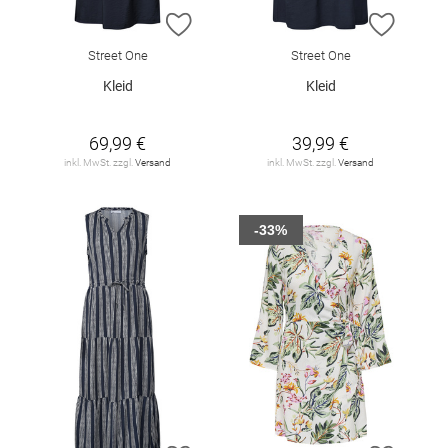
ZUR WUNSCHLISTE HINZUFÜGEN
ZUR W
Street One
Street One
Kleid
Kleid
69,99 €
39,99 €
inkl. MwSt. zzgl.
Versand
inkl. MwSt. zzgl.
Versand
-33%