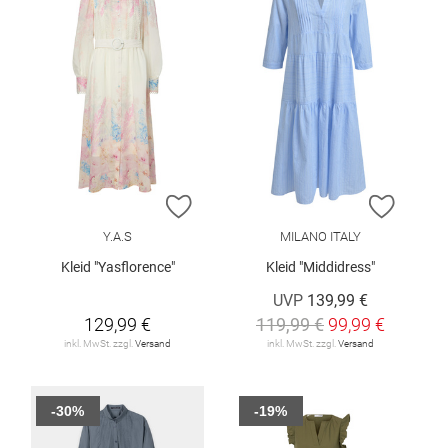
ZUR WUNSCHLISTE HINZUFÜGEN
ZUR W
Y.A.S
MILANO ITALY
Kleid "Yasflorence"
Kleid "Middidress"
UVP
139,99 €
129,99 €
119,99 €
99,99 €
inkl. MwSt. zzgl.
Versand
inkl. MwSt. zzgl.
Versand
-30%
-19%