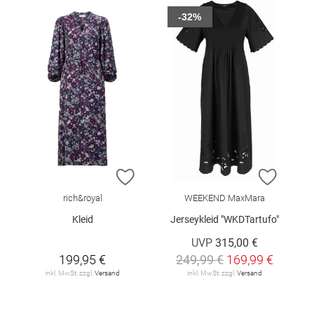
-32%
ZUR WUNSCHLISTE HINZUFÜGEN
ZUR W
rich&royal
WEEKEND MaxMara
Kleid
Jerseykleid "WKDTartufo"
UVP
315,00 €
199,95 €
249,99 €
169,99 €
inkl. MwSt. zzgl.
Versand
inkl. MwSt. zzgl.
Versand