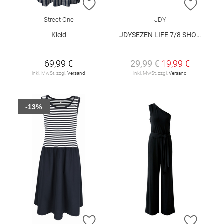
ZUR WUNSCHLISTE HINZUFÜGEN
ZUR W
Street One
JDY
Kleid
JDYSEZEN LIFE 7/8 SHORT DRESS WVN DIA
69,99 €
29,99 €
19,99 €
inkl. MwSt. zzgl.
Versand
inkl. MwSt. zzgl.
Versand
-13%
ZUR WUNSCHLISTE HINZUFÜGEN
ZUR W