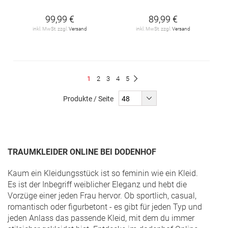
99,99 €
89,99 €
inkl. MwSt. zzgl.
Versand
inkl. MwSt. zzgl.
Versand
Seite
Du
Seite
Seite
Seite
Seite
1
2
3
4
5
Seite
Weiter
liest
Produkte / Seite
gerade
Seite
TRAUMKLEIDER ONLINE BEI DODENHOF
Kaum ein Kleidungsstück ist so feminin wie ein Kleid.
Es ist der Inbegriff weiblicher Eleganz und hebt die
Vorzüge einer jeden Frau hervor. Ob sportlich, casual,
romantisch oder figurbetont - es gibt für jeden Typ und
jeden Anlass das passende Kleid, mit dem du immer