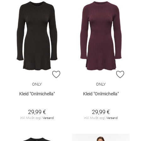
ZUR WUNSCHLISTE HINZUFÜGEN
ZUR W
ONLY
ONLY
Kleid "Onlmichella"
Kleid "Onlmichella"
29,99 €
29,99 €
inkl. MwSt. zzgl.
Versand
inkl. MwSt. zzgl.
Versand