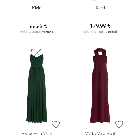
Kleid
Kleid
199,99 €
179,99 €
inkl. MwSt. zzgl.
Versand
inkl. MwSt. zzgl.
Versand
ZUR WUNSCHLISTE HINZUFÜGEN
ZUR W
VM by Vera Mont
VM by Vera Mont