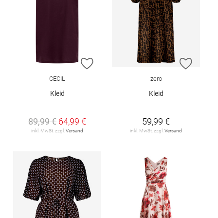
ZUR WUNSCHLISTE HINZUFÜGEN
ZUR W
CECIL
zero
Kleid
Kleid
89,99 €
64,99 €
59,99 €
inkl. MwSt. zzgl.
Versand
inkl. MwSt. zzgl.
Versand