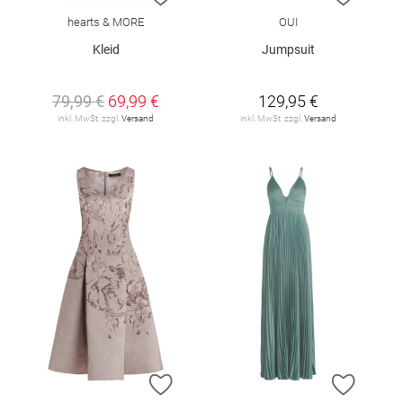
hearts & MORE
OUI
Kleid
Jumpsuit
79,99 €
69,99 €
129,95 €
inkl. MwSt. zzgl.
Versand
inkl. MwSt. zzgl.
Versand
ZUR WUNSCHLISTE HINZUFÜGEN
ZUR W