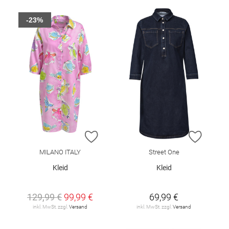
-23%
ZUR WUNSCHLISTE HINZUFÜGEN
ZUR W
MILANO ITALY
Street One
Kleid
Kleid
129,99 €
99,99 €
69,99 €
inkl. MwSt. zzgl.
Versand
inkl. MwSt. zzgl.
Versand