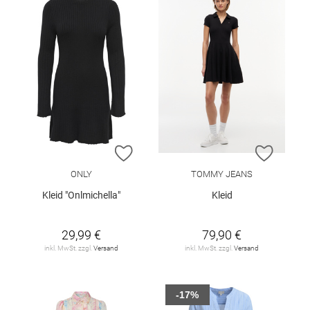
ZUR WUNSCHLISTE HINZUFÜGEN
ZUR W
ONLY
TOMMY JEANS
Kleid "Onlmichella"
Kleid
29,99 €
79,90 €
inkl. MwSt. zzgl.
Versand
inkl. MwSt. zzgl.
Versand
-17%