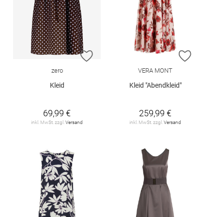
ZUR WUNSCHLISTE HINZUFÜGEN
ZUR W
zero
VERA MONT
Kleid
Kleid "Abendkleid"
69,99 €
259,99 €
inkl. MwSt. zzgl.
Versand
inkl. MwSt. zzgl.
Versand