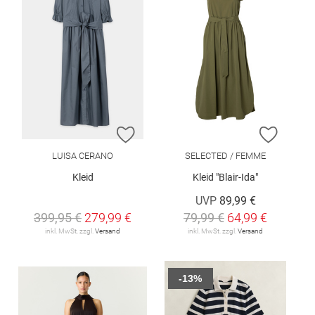
ZUR WUNSCHLISTE HINZUFÜGEN
ZUR W
LUISA CERANO
SELECTED / FEMME
Kleid
Kleid "Blair-Ida"
UVP
89,99 €
399,95 €
279,99 €
79,99 €
64,99 €
inkl. MwSt. zzgl.
Versand
inkl. MwSt. zzgl.
Versand
-13%