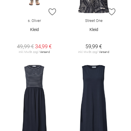
ZUR WUNSCHLISTE HINZUFÜGEN
ZUR W
s. Oliver
Street One
Kleid
Kleid
49,99 €
34,99 €
59,99 €
inkl. MwSt. zzgl.
Versand
inkl. MwSt. zzgl.
Versand