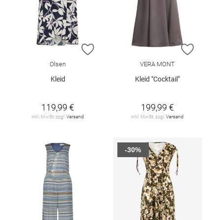
ZUR WUNSCHLISTE HINZUFÜGEN
ZUR W
Olsen
VERA MONT
Kleid
Kleid "Cocktail"
119,99 €
199,99 €
inkl. MwSt. zzgl.
Versand
inkl. MwSt. zzgl.
Versand
-30%