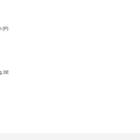
n (P)
g, DE