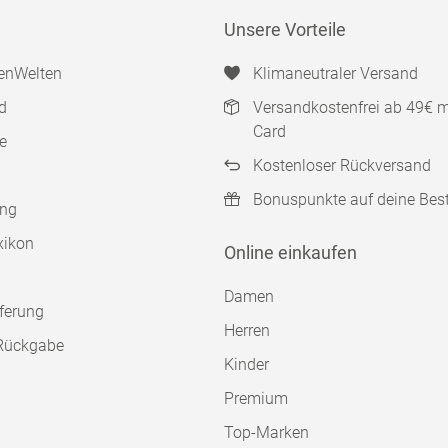
Unsere Vorteile
enWelten
Klimaneutraler Versand
d
Versandkostenfrei ab 49€ 
Card
e
Kostenloser Rückversand
Bonuspunkte auf deine Bes
ung
xikon
Online einkaufen
Damen
ferung
Herren
Rückgabe
Kinder
Premium
Top-Marken