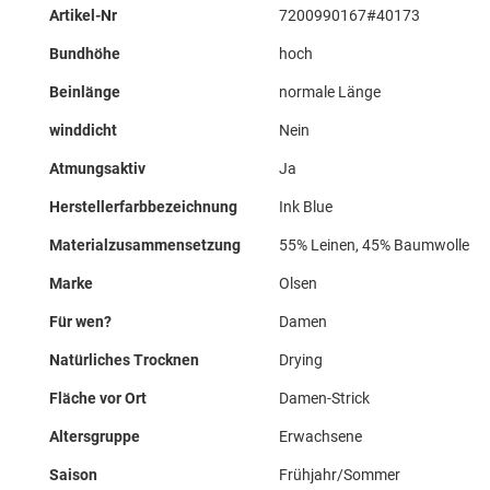
Mehr
Artikel-Nr
7200990167#40173
Informationen
Bundhöhe
hoch
Beinlänge
normale Länge
winddicht
Nein
Atmungsaktiv
Ja
Herstellerfarbbezeichnung
Ink Blue
Materialzusammensetzung
55% Leinen, 45% Baumwolle
Marke
Olsen
Für wen?
Damen
Natürliches Trocknen
Drying
Fläche vor Ort
Damen-Strick
Altersgruppe
Erwachsene
Saison
Frühjahr/Sommer