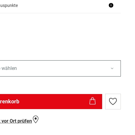
nuspunkte
i
n
e wählen
arenkorb
Zur
Wunschlist
hinzufügen
 vor Ort prüfen