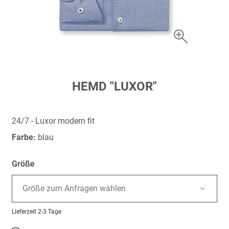
Zum
HEMD "LUXOR"
Anfang
der
Bildergalerie
24/7 - Luxor modern fit
springen
Farbe:
blau
Größe
Größe zum Anfragen wählen
Lieferzeit
2-3 Tage