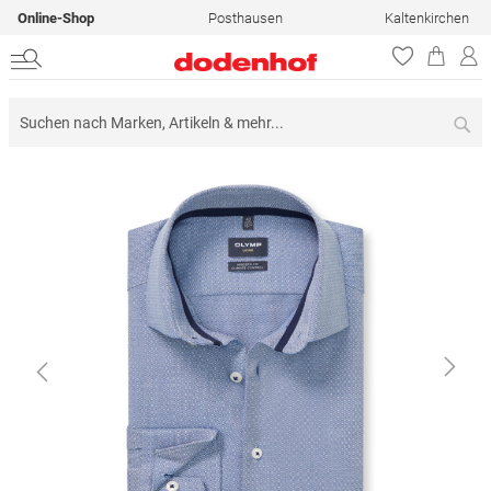
Online-Shop
Posthausen
Kaltenkirchen
Su
Zum
Ende
der
Bildergalerie
springen