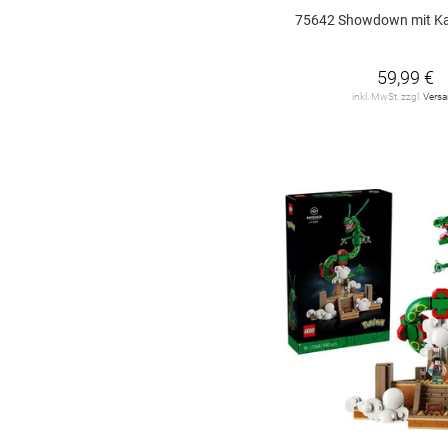
JELLYCAT
103
75642 Showdown mit Kapitän
Jumbo
3
59,99 €
KPOP DEMON
HUNTERS
1
inkl. MwSt. zzgl.
Vers
Kosmos
92
L.O.L. SURPRISE
5
LEGO
108
LEGO Architecture
5
LIVING PUPPETS
55
Lego Art
2
Lego City
40
Lego Classic
7
Lego Creator
20