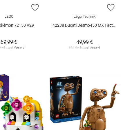
E HINZUFÜGEN
ZUR WUNSCHLISTE HINZUFÜGEN
ZUR W
LEGO
Lego Technik
okémon 72150 V29
42238 Ducati Desmo450 MX Factory M.. V29
69,99 €
49,99 €
 MwSt. zzgl.
Versand
inkl. MwSt. zzgl.
Versand