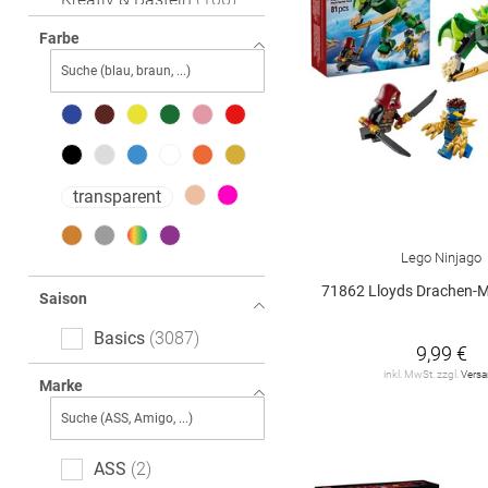
Puppen & Puppenzubehör
Farbe
205
Elektronisches Spielzeug
183
Spiele & Puzzle
656
transparent
Kuscheltiere
331
Bücher
37
Lego Ninjago
71862 Lloyds Drachen-Mech Bat
Saison
Basics
3087
9,99 €
inkl. MwSt. zzgl.
Vers
Marke
ASS
2