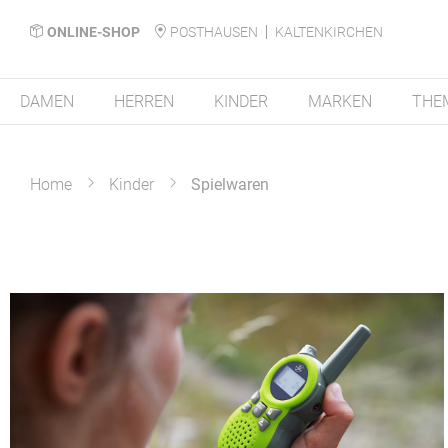
ONLINE-SHOP
POSTHAUSEN
KALTENKIRCHEN
DAMEN
HERREN
KINDER
MARKEN
THE
Home
Kinder
Spielwaren