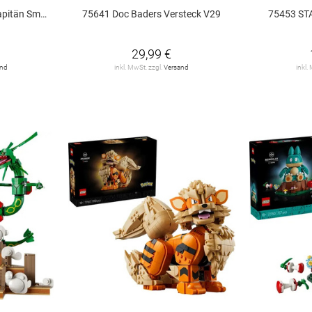
 Smoker V29
75641 Doc Baders Versteck V29
75453 ST
29,99 €
and
inkl. MwSt. zzgl.
Versand
inkl.