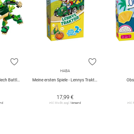
ZUR WUNSCHLISTE HINZUFÜGEN
ZUR WUNSCHLIST
HABA
tle Set V29
Meine ersten Spiele - Lennys Traktor
Obs
17,99 €
and
inkl. MwSt. zzgl.
Versand
inkl.