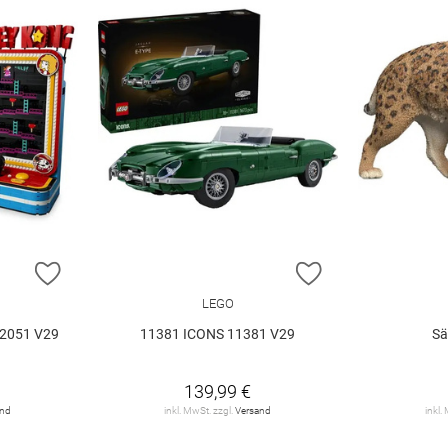
ZUR WUNSCHLISTE HINZUFÜGEN
ZUR WUNSCHLIST
LEGO
2051 V29
11381 ICONS 11381 V29
Sä
139,99 €
and
inkl. MwSt. zzgl.
Versand
inkl.