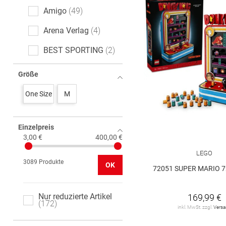
Amigo
49
Arena Verlag
4
BEST SPORTING
2
BOSCH
5
Größe
BRUDER
75
One Size
M
Barbie
2
Einzelpreis
Bayala
12
3,00 €
400,00 €
Big
1
LEGO
3089 Produkte
OK
Brio
3
72051 SUPER MARIO 7
CARRERA
86
Nur reduzierte Artikel
169,99 €
172
COBI
11
inkl. MwSt. zzgl.
Vers