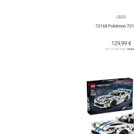
Lego Disney
14
LEGO
Lego Friends
28
72168 Pokémon 721
Lego Harry Potter
10
129,99 €
Lego Jurassic World
inkl. MwSt. zzgl.
Vers
5
Lego Lizenzen
36
Lego Marvel Super
Heroes
12
Lego Minecraft
18
Lego Movie
11
Lego Ninjago
29
Lego Speed
Champions
19