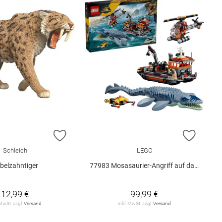
E HINZUFÜGEN
ZUR WUNSCHLISTE HINZUFÜGEN
ZUR W
Schleich
LEGO
belzahntiger
77983 Mosasaurier-Angriff auf das.. V29
12,99 €
99,99 €
 MwSt. zzgl.
Versand
inkl. MwSt. zzgl.
Versand