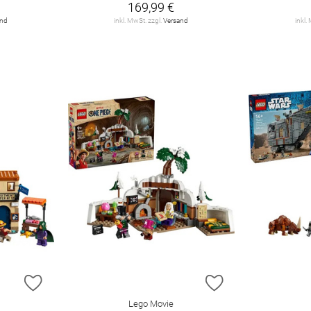
169,99 €
and
inkl. MwSt. zzgl.
Versand
inkl.
ZUR WUNSCHLISTE HINZUFÜGEN
ZUR WUNSCHLIST
Lego Movie