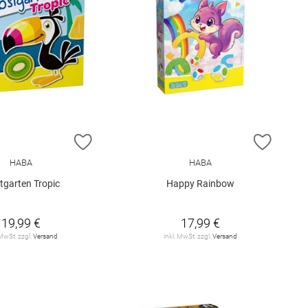
E HINZUFÜGEN
ZUR WUNSCHLISTE HINZUFÜGEN
ZUR W
HABA
HABA
tgarten Tropic
Happy Rainbow
19,99 €
17,99 €
 MwSt. zzgl.
Versand
inkl. MwSt. zzgl.
Versand