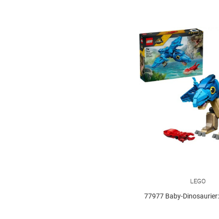
Carlsen
36
Carrera RC
9
Coppenrath
100
Depesche
81
Dickie
5
Die drei ???
42
Dinosaurs
7
Disney
12
Duplo
25
Einhorn
14
LEGO
Eldrador
9
77977 Baby-Dinosaurier: Pter
Farm World
11