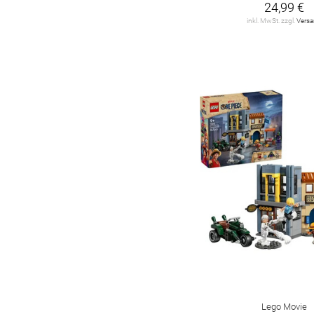
24,99 €
Fisher-Price
2
inkl. MwSt. zzgl.
Vers
Gravitrax
6
HABA
65
HAMA
2
HEX BOTS
1
HKM
46
Hama Dan
2
Harry Potter
1
Hasbro
15
Horse Club
4
Hot Wheels
7
Lego Movie