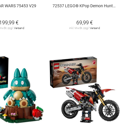
AR WARS 75453 V29
72537 LEGO® KPop Demon Hunters 72537 V29
199,99 €
69,99 €
 MwSt. zzgl.
Versand
inkl. MwSt. zzgl.
Versand