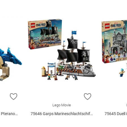
ZUR WUNSCHLISTE HINZUFÜGEN
ZUR WUNSCHLIST
Lego Movie
anodon V29
75646 Garps Marineschlachtschiff V29
75645 Duell