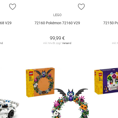
ZUR WUNSCHLISTE HINZUFÜGEN
ZUR WUNSCHLIST
LEGO
68 V29
72160 Pokémon 72160 V29
72150 P
99,99 €
and
inkl. MwSt. zzgl.
Versand
inkl.