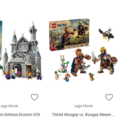
E HINZUFÜGEN
ZUR WUNSCHLISTE HINZUFÜGEN
ZUR W
Lego Movie
Lego Movie
 im Schloss Drumm V29
75644 Woogey vs. Boogey Riesen a.. V29