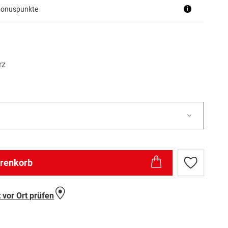
Bonuspunkte
i
rz
arenkorb
Zur
Wunschlist
hinzufügen
 vor Ort prüfen