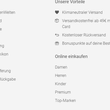
Unsere Vorteile
enWelten
Klimaneutraler Versand
d
Versandkostenfrei ab 49€ 
Card
e
Kostenloser Rückversand
Bonuspunkte auf deine Bes
ung
xikon
Online einkaufen
Damen
ferung
Herren
Rückgabe
Kinder
Premium
Top-Marken