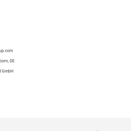
up.com
hborn, DE
nd GmbH