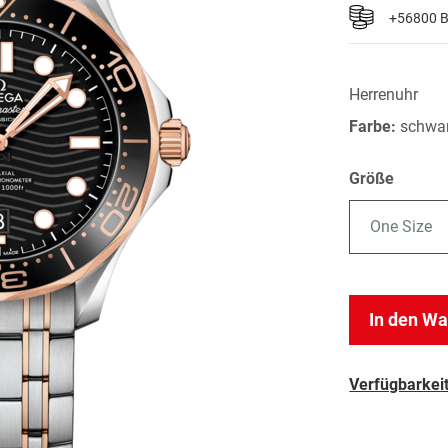
+56800 
Herrenuhr
Farbe:
schwa
Größe
One Size
In den W
Verfügbarkeit