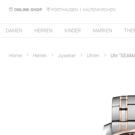
ONLINE-SHOP
POSTHAUSEN
KALTENKIRCHEN
DAMEN
HERREN
KINDER
MARKEN
THE
Home
Herren
Juwelier
Uhren
Uhr "SEAM
Zum
Ende
der
Bildergalerie
springen