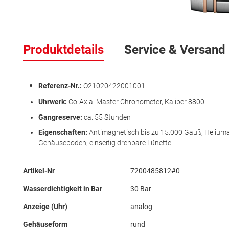
Zum
Anfang
Produktdetails
Service & Versand
der
Bildergalerie
springen
Referenz-Nr.:
O21020422001001
Uhrwerk:
Co-Axial Master Chronometer, Kaliber 8800
Gangreserve:
ca. 55 Stunden
Eigenschaften:
Antimagnetisch bis zu 15.000 Gauß, Heliumau
Gehäuseboden, einseitig drehbare Lünette
Mehr
Artikel-Nr
7200485812#0
Informationen
Wasserdichtigkeit in Bar
30 Bar
Anzeige (Uhr)
analog
Gehäuseform
rund