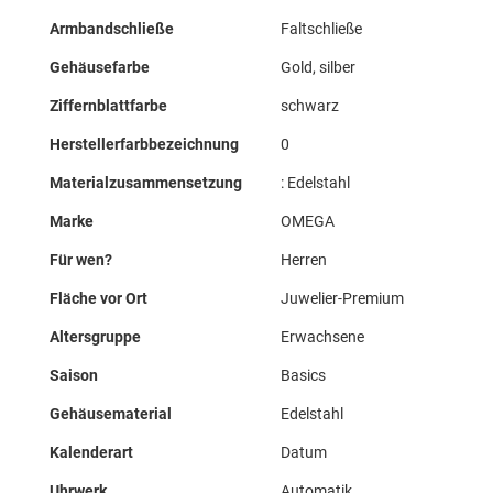
Armbandschließe
Faltschließe
Gehäusefarbe
Gold, silber
Ziffernblattfarbe
schwarz
Herstellerfarbbezeichnung
0
Materialzusammensetzung
: Edelstahl
Marke
OMEGA
Für wen?
Herren
Fläche vor Ort
Juwelier-Premium
Altersgruppe
Erwachsene
Saison
Basics
Gehäusematerial
Edelstahl
Kalenderart
Datum
Uhrwerk
Automatik