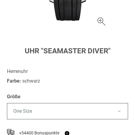
Zum
UHR "SEAMASTER DIVER"
Anfang
der
Bildergalerie
Herrenuhr
springen
Farbe:
schwarz
Größe
One Size
+54400 Bonuspunkte
i