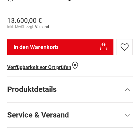
13.600,00 €
inkl. MwSt. zzgl.
Versand
In den Warenkorb
Zur
Wunschl
hinzufü
Verfügbarkeit vor Ort prüfen
Produktdetails
Service & Versand