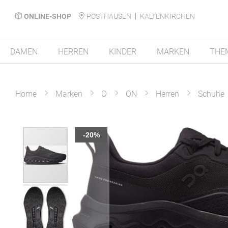
ONLINE-SHOP
POSTHAUSEN
KALTENKIRCHEN
DAMEN
HERREN
KINDER
MARKEN
THE
Home
Marken
O
ON
Herren
Schuhe
Zum
-20%
Ende
der
Bildergalerie
springen