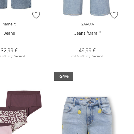
E HINZUFÜGEN
ZUR WUNSCHLISTE HINZUFÜGEN
ZUR W
name it
GARCIA
Jeans
Jeans "Marall"
32,99 €
49,99 €
 MwSt. zzgl.
Versand
inkl. MwSt. zzgl.
Versand
-24%