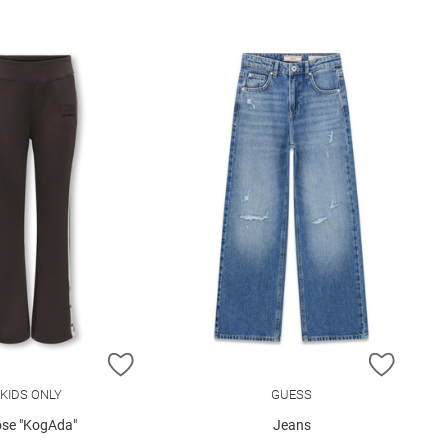
E HINZUFÜGEN
ZUR WUNSCHLISTE HINZUFÜGEN
ZUR W
KIDS ONLY
GUESS
se "KogAda"
Jeans