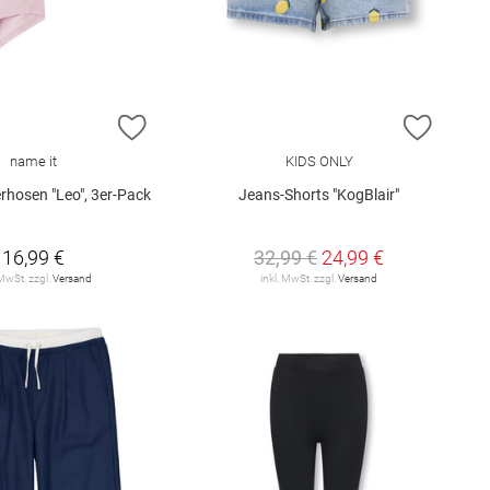
E HINZUFÜGEN
ZUR WUNSCHLISTE HINZUFÜGEN
ZUR W
name it
KIDS ONLY
rhosen "Leo", 3er-Pack
Jeans-Shorts "KogBlair"
16,99 €
32,99 €
24,99 €
 MwSt. zzgl.
Versand
inkl. MwSt. zzgl.
Versand