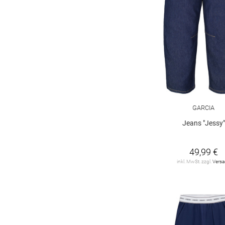
GARCIA
Jeans "Jessy"
49,99 €
inkl. MwSt. zzgl.
Vers