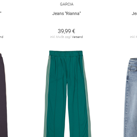
GARCIA
"
Jeans "Rianna"
Je
39,99 €
and
inkl. MwSt. zzgl.
Versand
inkl.