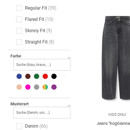
Regular Fit
39
Flared Fit
10
Skinny Fit
9
Straight Fit
8
Loose Fit
7
Farbe
Slim Fit
5
Relaxed Fit
4
Baggy Fit
2
barrelFit
2
Musterart
KIDS ONLY
Jeans "KogGianna-
Denim
66