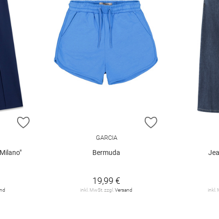
ZUR WUNSCHLISTE HINZUFÜGEN
ZUR WUNSCHLIST
GARCIA
Milano"
Bermuda
Jea
19,99 €
and
inkl. MwSt. zzgl.
Versand
inkl.