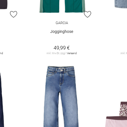
ZUR WUNSCHLISTE HINZUFÜGEN
ZUR WUNSCHLIST
GARCIA
Jogginghose
49,99 €
and
inkl. MwSt. zzgl.
Versand
inkl.