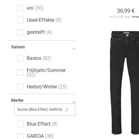
uni
50
36,99 €
inkl. MwSt. zzgl.
Vers
Used-Effekte
8
gestreift
4
Ajour
2
Saison
floral
2
Basics
82
leopard
2
Frühjahr/Sommer
32
melange
2
Herbst/Winter
25
All-Over-Print (AOP)
1
Marke
Logoprint
1
Motivprint
1
Blue Effect
8
GARCIA
38