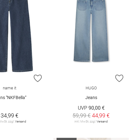
E HINZUFÜGEN
ZUR WUNSCHLISTE HINZUFÜGEN
ZUR W
name it
HUGO
ns "NKFBella"
Jeans
UVP
90,00 €
34,99 €
59,99 €
44,99 €
 MwSt. zzgl.
Versand
inkl. MwSt. zzgl.
Versand