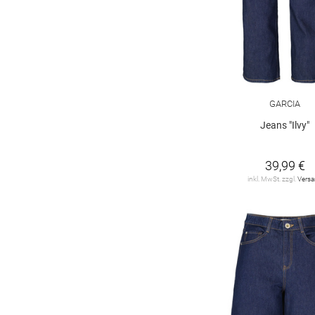
176 regular
176 slim
176 super slim
GARCIA
Jeans "Ilvy"
39,99 €
inkl. MwSt. zzgl.
Vers