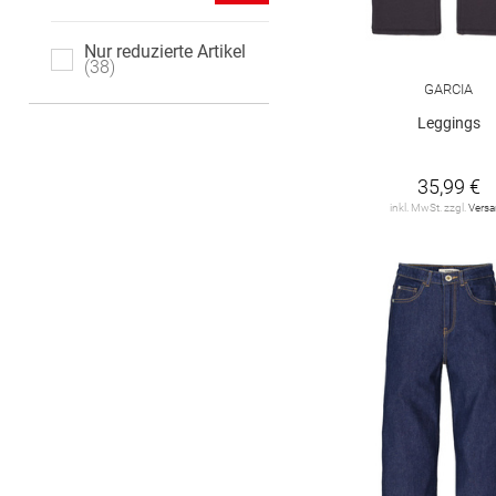
146 regular
146 slim
Nur reduzierte Artikel
146/152
38
152
GARCIA
152 regular
152 slim
Leggings
152 super slim
158
35,99 €
inkl. MwSt. zzgl.
Vers
158 regular
158 slim
158/164
164
164 regular
164 slim
164 super slim
170
170 regular
170 slim
170/176
176