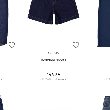
ZUR WUNSCHLISTE HINZUFÜGEN
ZUR WUNSCHLIST
GARCIA
Bermuda-Shorts
49,99 €
and
inkl. MwSt. zzgl.
Versand
inkl.