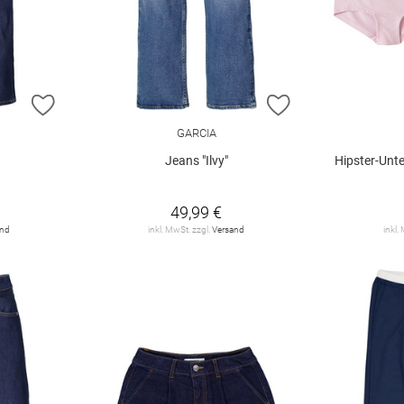
ZUR WUNSCHLISTE HINZUFÜGEN
ZUR WUNSCHLIST
GARCIA
Jeans "Ilvy"
Hipster-Unte
49,99 €
and
inkl. MwSt. zzgl.
Versand
inkl.