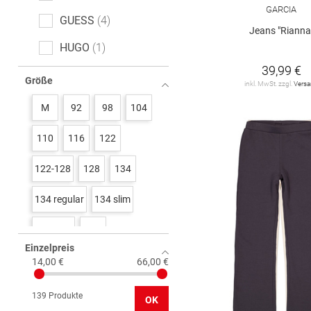
GARCIA
GUESS
4
Jeans "Rianna
HUGO
1
39,99 €
KIDS ONLY
46
Größe
inkl. MwSt. zzgl.
Vers
STACCATO
3
M
92
98
104
TOM TAILOR
6
110
116
122
Tommy Hilfiger
2
122-128
128
134
VERO MODA Girl
3
134 regular
134 slim
name it
12
134/140
140
s. Oliver
16
Einzelpreis
140 regular
140 slim
14,00 €
66,00 €
146
146 regluar
139 Produkte
OK