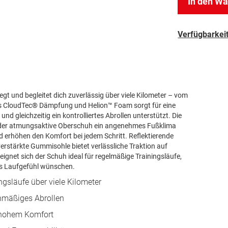
In den W
Verfügbarkeit
egt und begleitet dich zuverlässig über viele Kilometer – vom
aus CloudTec® Dämpfung und Helion™ Foam sorgt für eine
d gleichzeitig ein kontrolliertes Abrollen unterstützt. Die
 der atmungsaktive Oberschuh ein angenehmes Fußklima
d erhöhen den Komfort bei jedem Schritt. Reflektierende
verstärkte Gummisohle bietet verlässliche Traktion auf
ignet sich der Schuh ideal für regelmäßige Trainingsläufe,
les Laufgefühl wünschen.
ngsläufe über viele Kilometer
hmäßiges Abrollen
d hohem Komfort