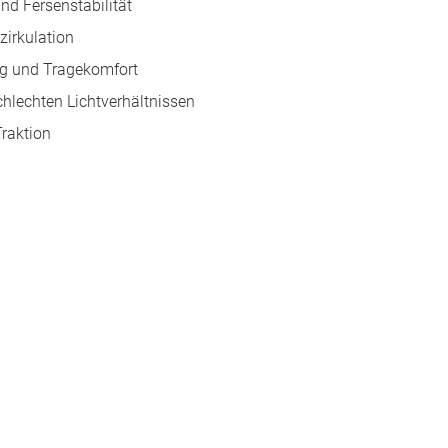
nd Fersenstabilität
zirkulation
eg und Tragekomfort
schlechten Lichtverhältnissen
Traktion