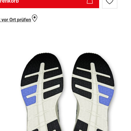
arenkorb
Zur
Wunschlist
hinzufügen
 vor Ort prüfen