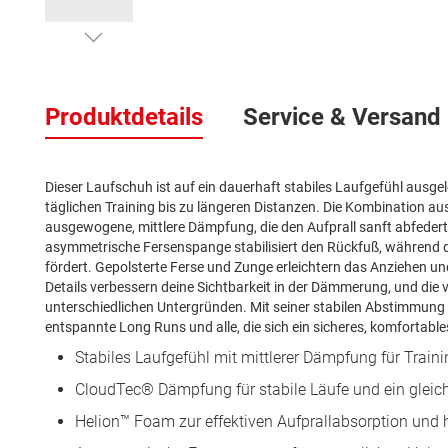
Zum
Anfang
der
Produktdetails
Service & Versand
Bildergalerie
springen
Dieser Laufschuh ist auf ein dauerhaft stabiles Laufgefühl ausgel
täglichen Training bis zu längeren Distanzen. Die Kombination 
ausgewogene, mittlere Dämpfung, die den Aufprall sanft abfedert un
asymmetrische Fersenspange stabilisiert den Rückfuß, während
fördert. Gepolsterte Ferse und Zunge erleichtern das Anziehen un
Details verbessern deine Sichtbarkeit in der Dämmerung, und die 
unterschiedlichen Untergründen. Mit seiner stabilen Abstimmung e
entspannte Long Runs und alle, die sich ein sicheres, komfortab
Stabiles Laufgefühl mit mittlerer Dämpfung für Traini
CloudTec® Dämpfung für stabile Läufe und ein gleic
Helion™ Foam zur effektiven Aufprallabsorption un