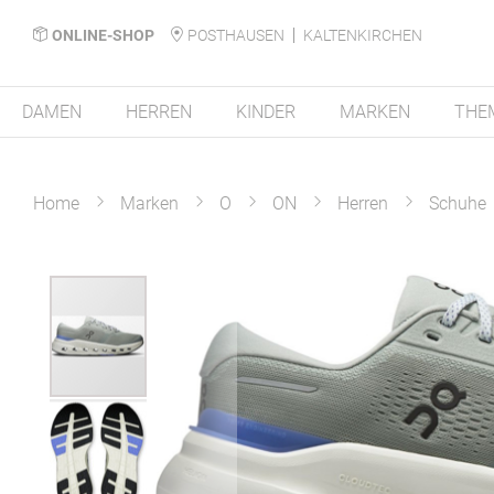
ONLINE-SHOP
POSTHAUSEN
KALTENKIRCHEN
DAMEN
HERREN
KINDER
MARKEN
THE
Home
Marken
O
ON
Herren
Schuhe
Zum
Ende
der
Bildergalerie
springen