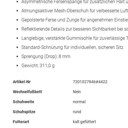
Asymmetrische Fersenspange für zusätzlichen Halt u
Atmungsaktiver Mesh-Oberschuh für verbesserte Luft
Gepolsterte Ferse und Zunge für angenehmen Einsti
Reflektierende Details zur besseren Sichtbarkeit bei 
Langlebige, verstärkte Gummisohle für zuverlässige 
Standard-Schnürung für individuellen, sicheren Sitz
Sprengung (Drop): 8 mm
Gewicht: 311,0 g
Mehr
Artikel-Nr
7201027846#4422
Informationen
Wechselfußbett
Nein
Schuhweite
normal
Schuhspitze
rund
Futterart
kalt gefüttert