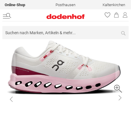
Online-Shop
Posthausen
Kaltenkirchen
Su
Zum
Ende
der
Bildergalerie
springen