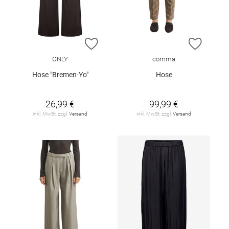
ZUR WUNSCHLISTE HINZUFÜGEN
ZUR W
ONLY
comma
Hose "Bremen-Yo"
Hose
26,99 €
99,99 €
inkl. MwSt. zzgl.
Versand
inkl. MwSt. zzgl.
Versand