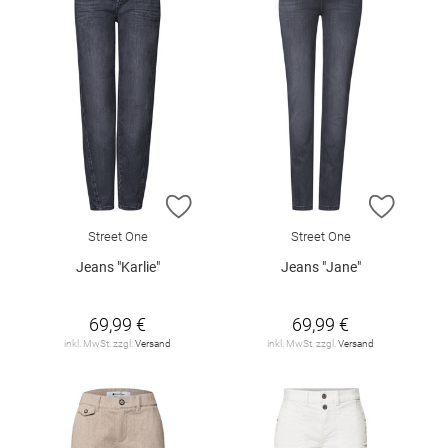
ZUR WUNSCHLISTE HINZUFÜGEN
ZUR W
Street One
Street One
Jeans "Karlie"
Jeans "Jane"
69,99 €
69,99 €
inkl. MwSt. zzgl.
Versand
inkl. MwSt. zzgl.
Versand