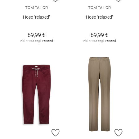
TOM TAILOR
TOM TAILOR
Hose "relaxed"
Hose "relaxed"
69,99 €
69,99 €
inkl. MwSt. zzgl.
Versand
inkl. MwSt. zzgl.
Versand
ZUR WUNSCHLISTE HINZUFÜGEN
ZUR W