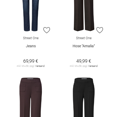
ZUR WUNSCHLISTE HINZUFÜGEN
ZUR W
Street One
Street One
Jeans
Hose "Amalia"
69,99 €
49,99 €
inkl. MwSt. zzgl.
Versand
inkl. MwSt. zzgl.
Versand