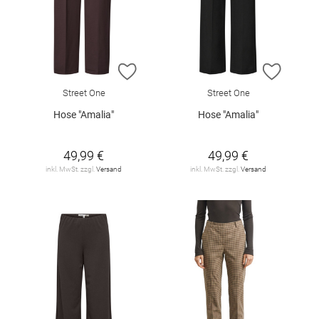
ZUR WUNSCHLISTE HINZUFÜGEN
ZUR W
Street One
Street One
Hose "Amalia"
Hose "Amalia"
49,99 €
49,99 €
inkl. MwSt. zzgl.
Versand
inkl. MwSt. zzgl.
Versand