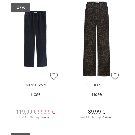
-17%
ZUR WUNSCHLISTE HINZUFÜGEN
ZUR W
Marc O'Polo
SUBLEVEL
Hose
Hose
119,99 €
99,99 €
39,99 €
inkl. MwSt. zzgl.
Versand
inkl. MwSt. zzgl.
Versand