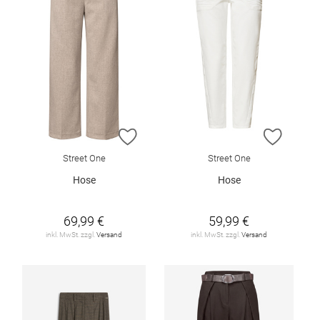
ZUR WUNSCHLISTE HINZUFÜGEN
ZUR W
Street One
Street One
Hose
Hose
69,99 €
59,99 €
inkl. MwSt. zzgl.
Versand
inkl. MwSt. zzgl.
Versand