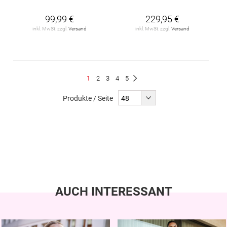
99,99 €
229,95 €
inkl. MwSt. zzgl.
Versand
inkl. MwSt. zzgl.
Versand
Seite
Du
Seite
Seite
Seite
Seite
1
2
3
4
5
Seite
Weiter
liest
Produkte / Seite
gerade
Seite
AUCH INTERESSANT