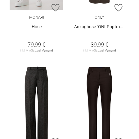
ZUR WUNSCHLISTE HINZUFÜGEN
ZUR W
MONARI
ONLY
Hose
Anzughose "ONLPoptrash"
79,99 €
39,99 €
inkl. MwSt. zzgl.
Versand
inkl. MwSt. zzgl.
Versand