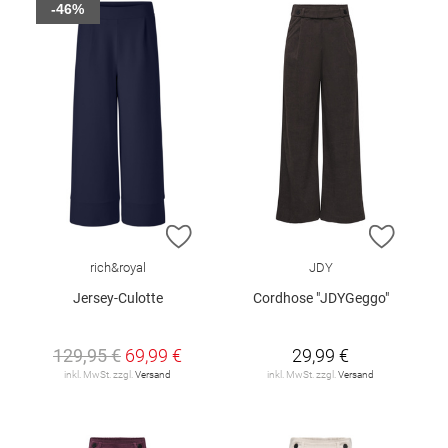
-46%
ZUR WUNSCHLISTE HINZUFÜGEN
ZUR W
rich&royal
JDY
Jersey-Culotte
Cordhose "JDYGeggo"
129,95 €
69,99 €
29,99 €
inkl. MwSt. zzgl.
Versand
inkl. MwSt. zzgl.
Versand