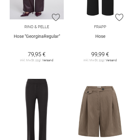
ZUR WUNSCHLISTE HINZUFÜGEN
ZUR W
RINO & PELLE
FRAPP
Hose "GeorginaRegular"
Hose
79,95 €
99,99 €
inkl. MwSt. zzgl.
Versand
inkl. MwSt. zzgl.
Versand