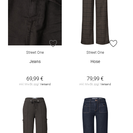
ZUR WUNSCHLISTE HINZUFÜGEN
ZUR W
Street One
Street One
Jeans
Hose
69,99 €
79,99 €
inkl. MwSt. zzgl.
Versand
inkl. MwSt. zzgl.
Versand