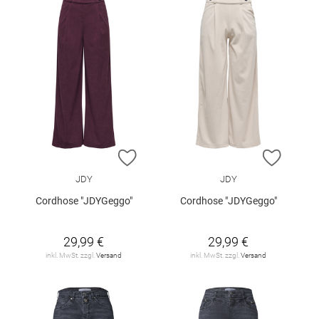
ZUR WUNSCHLISTE HINZUFÜGEN
ZUR W
JDY
JDY
Cordhose "JDYGeggo"
Cordhose "JDYGeggo"
29,99 €
29,99 €
inkl. MwSt. zzgl.
Versand
inkl. MwSt. zzgl.
Versand