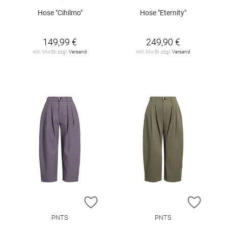
Hose "Cihilmo"
Hose "Eternity"
149,99 €
249,90 €
inkl. MwSt. zzgl.
Versand
inkl. MwSt. zzgl.
Versand
ZUR WUNSCHLISTE HINZUFÜGEN
ZUR W
PNTS
PNTS