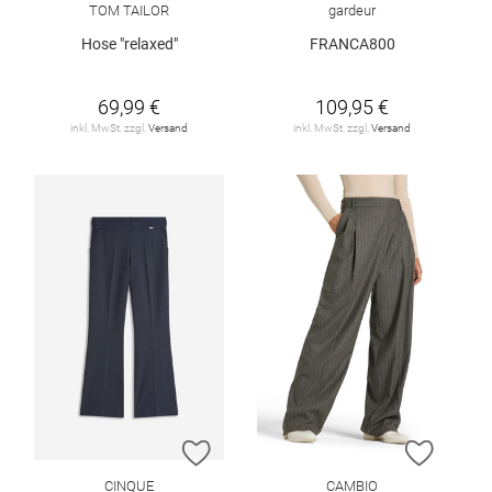
TOM TAILOR
gardeur
Hose "relaxed"
FRANCA800
69,99 €
109,95 €
inkl. MwSt. zzgl.
Versand
inkl. MwSt. zzgl.
Versand
ZUR WUNSCHLISTE HINZUFÜGEN
ZUR W
CINQUE
CAMBIO