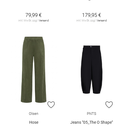
79,99 €
179,95 €
inkl. MwSt. zzgl.
Versand
inkl. MwSt. zzgl.
Versand
ZUR WUNSCHLISTE HINZUFÜGEN
ZUR W
Olsen
PNTS
Hose
Jeans "05_The O Shape"