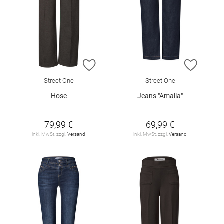
ZUR WUNSCHLISTE HINZUFÜGEN
ZUR W
Street One
Street One
Hose
Jeans "Amalia"
79,99 €
69,99 €
inkl. MwSt. zzgl.
Versand
inkl. MwSt. zzgl.
Versand