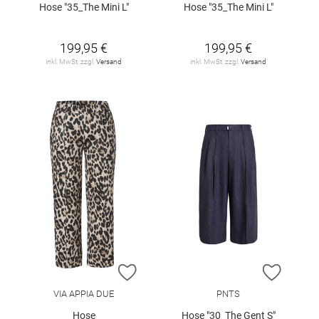
Hose "35_The Mini L"
Hose "35_The Mini L"
199,95 €
199,95 €
inkl. MwSt. zzgl.
Versand
inkl. MwSt. zzgl.
Versand
ZUR WUNSCHLISTE HINZUFÜGEN
ZUR W
VIA APPIA DUE
PNTS
Hose
Hose "30_The Gent S"