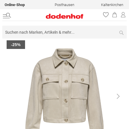
Online-Shop
Posthausen
Kaltenkirchen
Su
Zum
-25%
Ende
der
Bildergalerie
springen