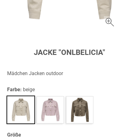
Zum
JACKE "ONLBELICIA"
Anfang
der
Bildergalerie
Mädchen Jacken outdoor
springen
Farbe:
beige
Größe