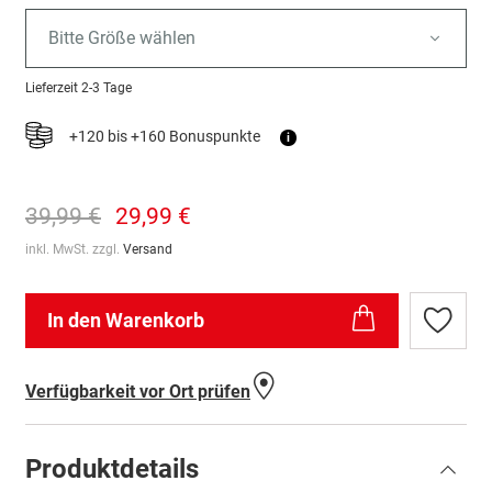
Bitte Größe wählen
Lieferzeit
2-3 Tage
+120 bis +160 Bonuspunkte
i
39,99 €
29,99 €
inkl. MwSt. zzgl.
Versand
In den Warenkorb
Zur
Wunschl
hinzufü
Verfügbarkeit vor Ort prüfen
Produktdetails