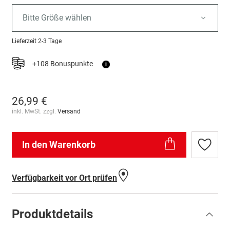
Bitte Größe wählen
Lieferzeit
2-3 Tage
+108 Bonuspunkte
i
26,99 €
inkl. MwSt. zzgl.
Versand
In den Warenkorb
Zur
Wunschl
hinzufü
Verfügbarkeit vor Ort prüfen
Produktdetails