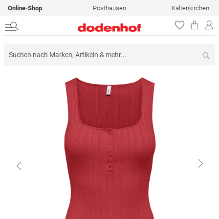
Online-Shop
Posthausen
Kaltenkirchen
Su
Zum
Ende
der
Bildergalerie
springen