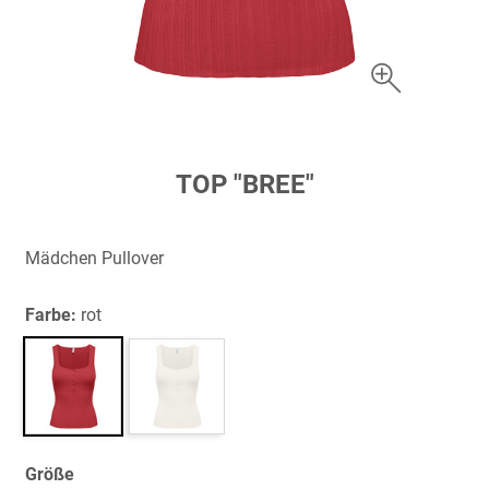
Zum
TOP "BREE"
Anfang
der
Bildergalerie
Mädchen Pullover
springen
Farbe:
rot
Größe