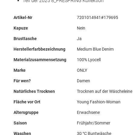
Teil der 2025 8_PRESPRING Kollektion
Mehr
Artikel-Nr
7201014941#179695
Informationen
Kapuze
Nein
Brusttasche
Ja
Herstellerfarbbezeichnung
Medium Blue Denim
Materialzusammensetzung
100% Lyocell
Marke
ONLY
Für wen?
Damen
Natürliches Trocknen
Trocknen auf der Wäscheleine
Fläche vor Ort
Young Fashion-Woman
Altersgruppe
Erwachsene
Saison
Frühjahr/Sommer
Waschen
30 °C Buntwäsche