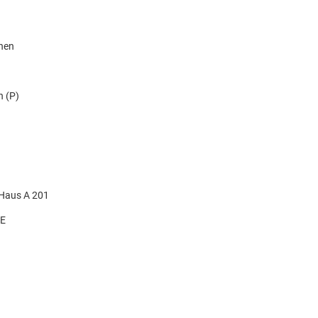
knen
n (P)
 Haus A 201
DE