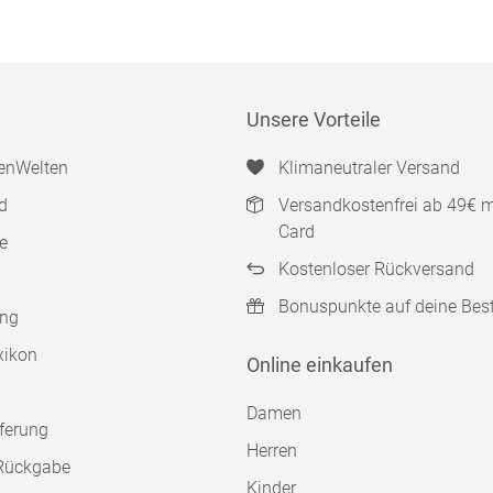
Unsere Vorteile
enWelten
Klimaneutraler Versand
d
Versandkostenfrei ab 49€ 
Card
e
Kostenloser Rückversand
Bonuspunkte auf deine Bes
ung
xikon
Online einkaufen
Damen
ferung
Herren
Rückgabe
Kinder