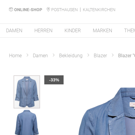
ONLINE-SHOP
POSTHAUSEN
KALTENKIRCHEN
DAMEN
HERREN
KINDER
MARKEN
THE
Home
Damen
Bekleidung
Blazer
Blazer 
Zum
-33%
Ende
der
Bildergalerie
springen