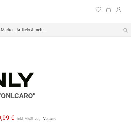
S
"ONLCARO"
9,99 €
inkl. MwSt. zzgl.
Versand