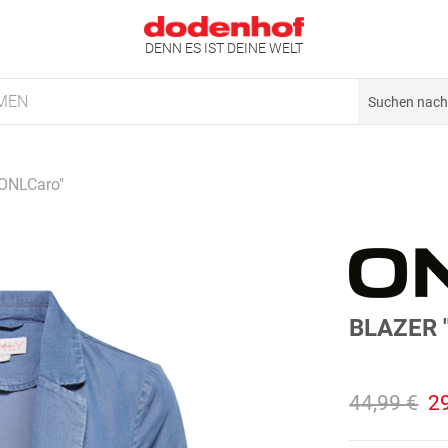
DENN ES IST DEINE WELT
MEN
"ONLCaro"
BLAZER 
44,99 €
2