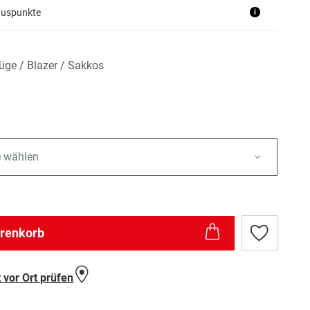
nuspunkte
i
ge / Blazer / Sakkos
e wählen
arenkorb
Zur
Wunschlist
hinzufügen
 vor Ort prüfen