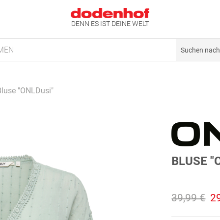
DENN ES IST DEINE WELT
MEN
Bluse "ONLDusi"
BLUSE "
39,99 €
2