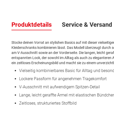
Zum
Anfang
Produktdetails
Service & Versand
der
Bildergalerie
springen
Stocke deinen Vorrat an stylishen Basics auf mit dieser vielseitig
Kleiderschranks kombinieren lässt. Das Modell überzeugt durch s
am V-Ausschnitt sowie an der Vorderseite. Die langen, leicht ger
entspannten Look, der sowohl im Alltag als auch zu eleganteren A
ein zeitloses Erscheinungsbild und macht sie zu einem unverzicht
Vielseitig kombinierbares Basic für Alltag und beson
Lockere Passform für angenehmen Tragekomfort
V-Ausschnitt mit aufwendigem Spitzen-Detail
Lange, leicht geraffte Ärmel mit elastischen Bündche
Zeitloses, strukturiertes Stoffbild