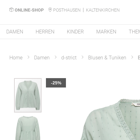
ONLINE-SHOP
POSTHAUSEN
KALTENKIRCHEN
DAMEN
HERREN
KINDER
MARKEN
THE
Home
Damen
d-strict
Blusen & Tuniken
Zum
-25%
Ende
der
Bildergalerie
springen