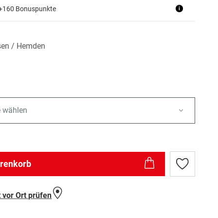
 +160 Bonuspunkte
i
sen / Hemden
e wählen
arenkorb
Zur
Wunschlist
hinzufügen
 vor Ort prüfen