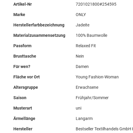
Mehr
Artikel-Nr
7201021800#254595
Informationen
Marke
ONLY
Herstellerfarbbezeichnung
Jadeite
Materialzusammensetzung
100% Baumwolle
Passform
Relaxed Fit
Brusttasche
Nein
Für wen?
Damen
Fläche vor Ort
Young Fashion-Woman
Altersgruppe
Erwachsene
Saison
Frühjahr/Sommer
Musterart
uni
Ärmellänge
Langarm
Hersteller
Bestseller Textilhandels GmbH