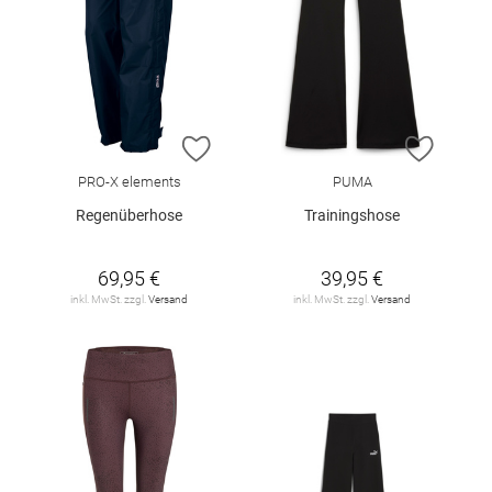
ZUR WUNSCHLISTE HINZUFÜGEN
ZUR W
PRO-X elements
PUMA
Regenüberhose
Trainingshose
69,95 €
39,95 €
inkl. MwSt. zzgl.
Versand
inkl. MwSt. zzgl.
Versand