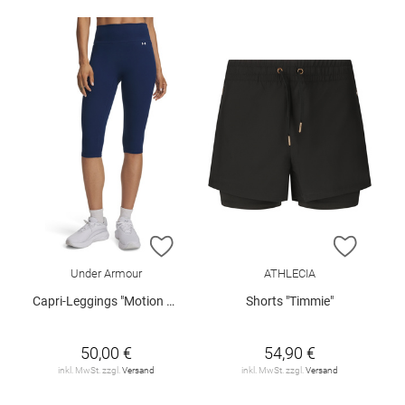
ZUR WUNSCHLISTE HINZUFÜGEN
ZUR W
Under Armour
ATHLECIA
Capri-Leggings "Motion Capri"
Shorts "Timmie"
50,00 €
54,90 €
inkl. MwSt. zzgl.
Versand
inkl. MwSt. zzgl.
Versand