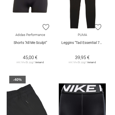
ZUR WUNSCHLISTE HINZUFÜGEN
ZUR W
Adidas Performance
PUMA
Shorts "All Me Sculpt"
Leggins "Tad Essential 7/8"
45,00 €
39,95 €
inkl. MwSt. zzgl.
Versand
inkl. MwSt. zzgl.
Versand
-40%