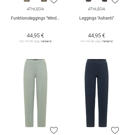
ATHLECIA
ATHLECIA
Funktionsleggings "Windia"
Leggings "Ashanti"
44,95 €
44,95 €
inkl. MwSt. zzgl.
Versand
inkl. MwSt. zzgl.
Versand
ZUR WUNSCHLISTE HINZUFÜGEN
ZUR W