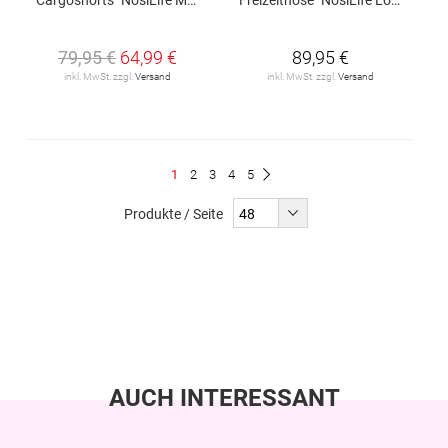
79,95 €
64,99 €
89,95 €
inkl. MwSt. zzgl.
Versand
inkl. MwSt. zzgl.
Versand
Seite
Du
Seite
Seite
Seite
Seite
1
2
3
4
5
Seite
Weiter
liest
Produkte / Seite
gerade
Seite
AUCH INTERESSANT