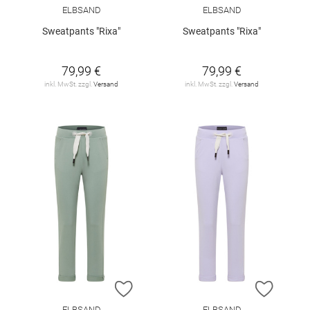
ELBSAND
ELBSAND
Sweatpants "Rixa"
Sweatpants "Rixa"
79,99 €
79,99 €
inkl. MwSt. zzgl.
Versand
inkl. MwSt. zzgl.
Versand
ZUR WUNSCHLISTE HINZUFÜGEN
ZUR W
ELBSAND
ELBSAND