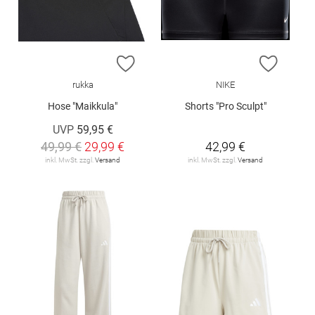
ZUR WUNSCHLISTE HINZUFÜGEN
ZUR W
rukka
NIKE
Hose "Maikkula"
Shorts "Pro Sculpt"
UVP
59,95 €
49,99 €
29,99 €
42,99 €
inkl. MwSt. zzgl.
Versand
inkl. MwSt. zzgl.
Versand