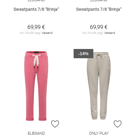
Sweatpants 7/8 "Brinja"
Sweatpants 7/8 "Brinja"
69,99 €
69,99 €
inkl. MwSt. zzgl.
Versand
inkl. MwSt. zzgl.
Versand
-14%
ZUR WUNSCHLISTE HINZUFÜGEN
ZUR W
ELBSAND
ONLY PLAY