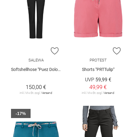
ZUR WUNSCHLISTE HINZUFÜGEN
ZUR W
SALEWA
PROTEST
Softshellhose "Puez Dolomia 2"
Shorts "PRTTulip"
UVP
59,99 €
150,00 €
49,99 €
inkl. MwSt. zzgl.
Versand
inkl. MwSt. zzgl.
Versand
-17%