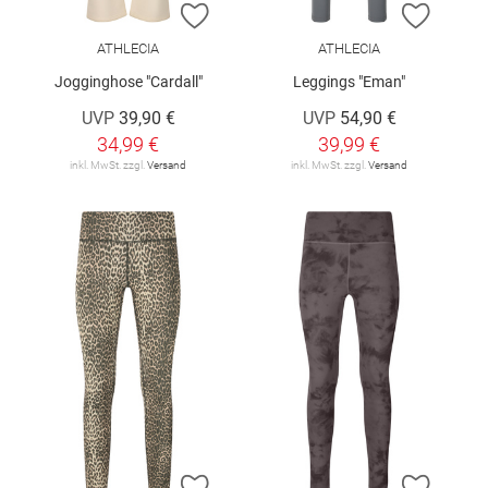
ZUR WUNSCHLISTE HINZUFÜGEN
ZUR W
ATHLECIA
ATHLECIA
Jogginghose "Cardall"
Leggings "Eman"
UVP
39,90 €
UVP
54,90 €
34,99 €
39,99 €
inkl. MwSt. zzgl.
Versand
inkl. MwSt. zzgl.
Versand
ZUR WUNSCHLISTE HINZUFÜGEN
ZUR W