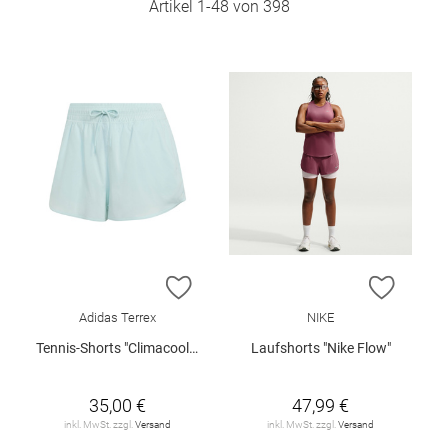
Artikel
1
-
48
von
398
ZUR WUNSCHLISTE HINZUFÜGEN
ZUR W
Adidas Terrex
NIKE
Tennis-Shorts "Climacool Club"
Laufshorts "Nike Flow"
35,00 €
47,99 €
inkl. MwSt. zzgl.
Versand
inkl. MwSt. zzgl.
Versand