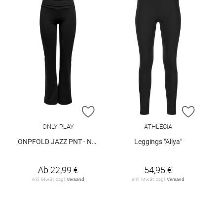
ZUR WUNSCHLISTE HINZUFÜGEN
ZUR W
ONLY PLAY
ATHLECIA
ONPFOLD JAZZ PNT - NOOS
Leggings "Aliya"
Ab
22,99 €
54,95 €
inkl. MwSt. zzgl.
Versand
inkl. MwSt. zzgl.
Versand