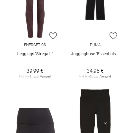
ZUR WUNSCHLISTE HINZUFÜGEN
ZUR W
ENERGETICS
PUMA
Leggings "Strega II"
Jogginghose "Essentials Small No.1"
39,99 €
34,95 €
inkl. MwSt. zzgl.
Versand
inkl. MwSt. zzgl.
Versand