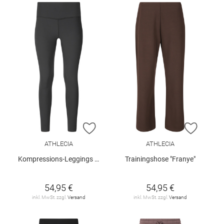
ZUR WUNSCHLISTE HINZUFÜGEN
ZUR W
ATHLECIA
ATHLECIA
Kompressions-Leggings "Stay"
Trainingshose "Franye"
54,95 €
54,95 €
inkl. MwSt. zzgl.
Versand
inkl. MwSt. zzgl.
Versand