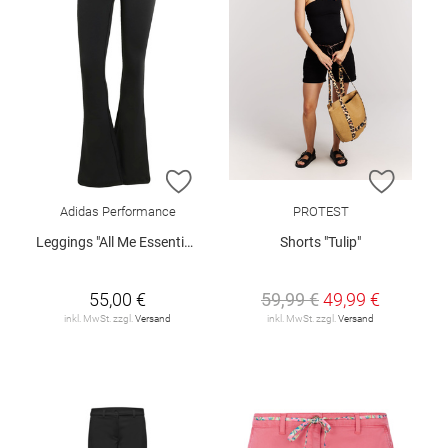
ZUR WUNSCHLISTE HINZUFÜGEN
ZUR W
Adidas Performance
PROTEST
Leggings "All Me Essentials Flare"
Shorts "Tulip"
55,00 €
59,99 €
49,99 €
inkl. MwSt. zzgl.
Versand
inkl. MwSt. zzgl.
Versand