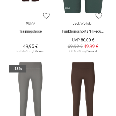
ZUR WUNSCHLISTE HINZUFÜGEN
ZUR W
PUMA
Jack Wolfskin
Trainingshose
Funktionsshorts "Hikeout W"
UVP
80,00 €
49,95 €
69,99 €
49,99 €
inkl. MwSt. zzgl.
Versand
inkl. MwSt. zzgl.
Versand
-13%