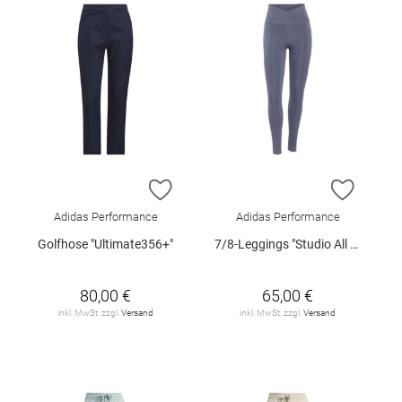
ZUR WUNSCHLISTE HINZUFÜGEN
ZUR W
Adidas Performance
Adidas Performance
Golfhose "Ultimate356+"
7/8-Leggings "Studio All Me"
80,00 €
65,00 €
inkl. MwSt. zzgl.
Versand
inkl. MwSt. zzgl.
Versand