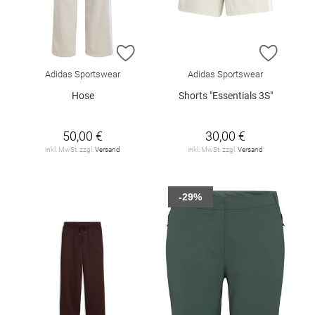
ZUR WUNSCHLISTE HINZUFÜGEN
ZUR W
Adidas Sportswear
Adidas Sportswear
Hose
Shorts "Essentials 3S"
50,00 €
30,00 €
inkl. MwSt. zzgl.
Versand
inkl. MwSt. zzgl.
Versand
-29%