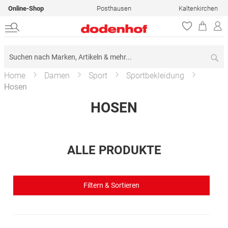
Online-Shop
Posthausen
Kaltenkirchen
Su
Home
Damen
Sport
Sportbekleidung
Hosen
HOSEN
ALLE PRODUKTE
Filtern & Sortieren