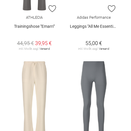
ZUR WUNSCHLISTE HINZUFÜGEN
ZUR W
ATHLECIA
Adidas Performance
Trainingshose "Emarri"
Leggings "All Me Essentials"
44,95 €
39,95 €
55,00 €
inkl. MwSt. zzgl.
Versand
inkl. MwSt. zzgl.
Versand