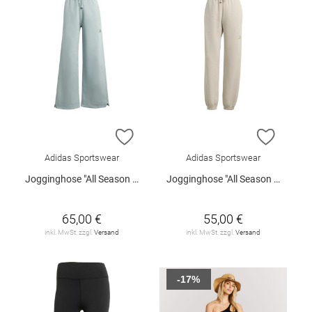
ZUR WUNSCHLISTE HINZUFÜGEN
ZUR W
Adidas Sportswear
Adidas Sportswear
Jogginghose "All Season Fleece"
Jogginghose "All Season Fleece"
65,00 €
55,00 €
inkl. MwSt. zzgl.
Versand
inkl. MwSt. zzgl.
Versand
-17%