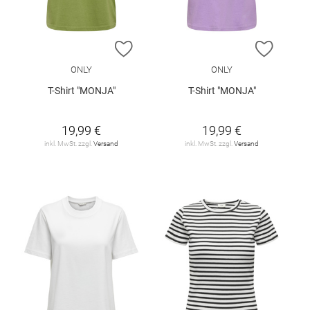
ZUR WUNSCHLISTE HINZUFÜGEN
ZUR W
ONLY
ONLY
T-Shirt "MONJA"
T-Shirt "MONJA"
19,99 €
19,99 €
inkl. MwSt. zzgl.
Versand
inkl. MwSt. zzgl.
Versand