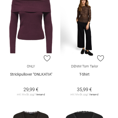
ZUR WUNSCHLISTE HINZUFÜGEN
ZUR W
ONLY
DENIM Tom Tailor
Strickpullover "ONLKATIA"
T-Shirt
29,99 €
35,99 €
inkl. MwSt. zzgl.
Versand
inkl. MwSt. zzgl.
Versand