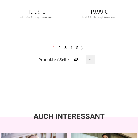
19,99 €
19,99 €
inkl. MwSt. zzgl.
Versand
inkl. MwSt. zzgl.
Versand
Seite
Du
Seite
Seite
Seite
Seite
1
2
3
4
5
Seite
Weiter
liest
Produkte / Seite
gerade
Seite
AUCH INTERESSANT