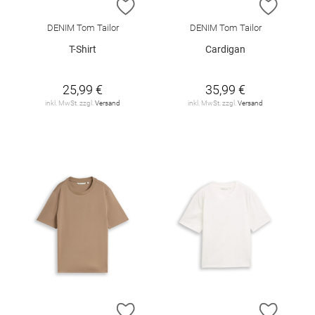
ZUR WUNSCHLISTE HINZUFÜGEN
ZUR W
DENIM Tom Tailor
DENIM Tom Tailor
T-Shirt
Cardigan
25,99 €
35,99 €
inkl. MwSt. zzgl.
Versand
inkl. MwSt. zzgl.
Versand
ZUR WUNSCHLISTE HINZUFÜGEN
ZUR W