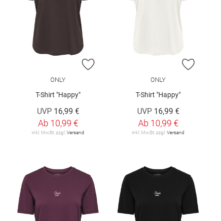
ZUR WUNSCHLISTE HINZUFÜGEN
ZUR W
ONLY
ONLY
T-Shirt "Happy"
T-Shirt "Happy"
UVP
16,99 €
UVP
16,99 €
Ab
10,99 €
Ab
10,99 €
inkl. MwSt. zzgl.
Versand
inkl. MwSt. zzgl.
Versand