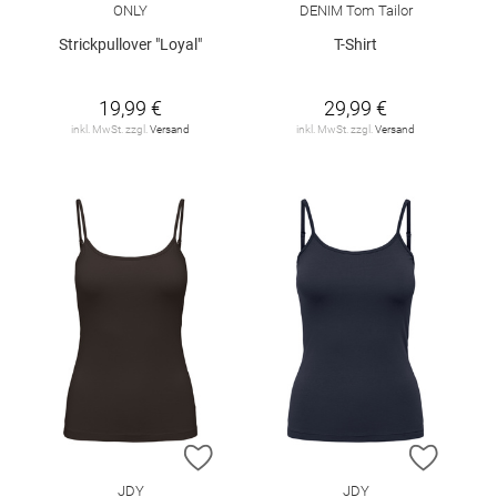
ONLY
DENIM Tom Tailor
Strickpullover "Loyal"
T-Shirt
19,99 €
29,99 €
inkl. MwSt. zzgl.
Versand
inkl. MwSt. zzgl.
Versand
ZUR WUNSCHLISTE HINZUFÜGEN
ZUR W
JDY
JDY