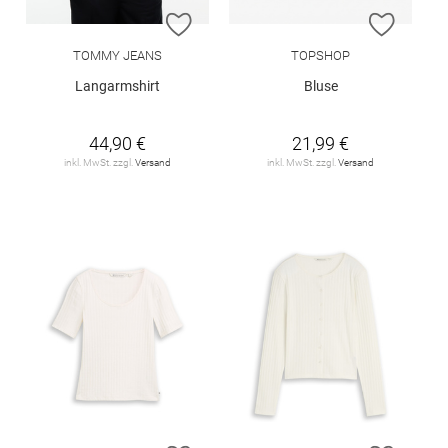
ZUR WUNSCHLISTE HINZUFÜGEN
ZUR W
TOMMY JEANS
TOPSHOP
Langarmshirt
Bluse
44,90 €
21,99 €
inkl. MwSt. zzgl.
Versand
inkl. MwSt. zzgl.
Versand