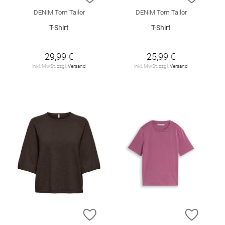
DENIM Tom Tailor
DENIM Tom Tailor
T-Shirt
T-Shirt
29,99 €
25,99 €
inkl. MwSt. zzgl.
Versand
inkl. MwSt. zzgl.
Versand
ZUR WUNSCHLISTE HINZUFÜGEN
ZUR W