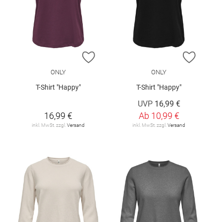
ZUR WUNSCHLISTE HINZUFÜGEN
ZUR W
ONLY
ONLY
T-Shirt "Happy"
T-Shirt "Happy"
UVP
16,99 €
16,99 €
Ab
10,99 €
inkl. MwSt. zzgl.
Versand
inkl. MwSt. zzgl.
Versand