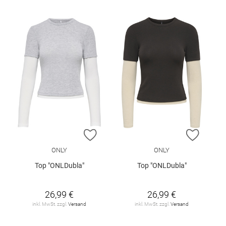
ZUR WUNSCHLISTE HINZUFÜGEN
ZUR W
ONLY
ONLY
Top "ONLDubla"
Top "ONLDubla"
26,99 €
26,99 €
inkl. MwSt. zzgl.
Versand
inkl. MwSt. zzgl.
Versand