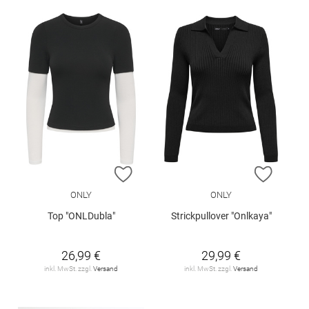
ZUR WUNSCHLISTE HINZUFÜGEN
ZUR W
ONLY
ONLY
Top "ONLDubla"
Strickpullover "Onlkaya"
26,99 €
29,99 €
inkl. MwSt. zzgl.
Versand
inkl. MwSt. zzgl.
Versand