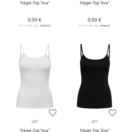
Träger-Top "Ava"
Träger-Top "Ava"
9,99 €
9,99 €
inkl. MwSt. zzgl.
Versand
inkl. MwSt. zzgl.
Versand
ZUR WUNSCHLISTE HINZUFÜGEN
ZUR W
JDY
JDY
Träger-Top "Ava"
Träger-Top "Ava"