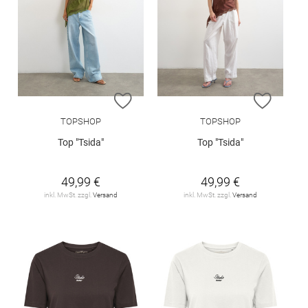
ZUR WUNSCHLISTE HINZUFÜGEN
ZUR W
TOPSHOP
TOPSHOP
Top "Tsida"
Top "Tsida"
49,99 €
49,99 €
inkl. MwSt. zzgl.
Versand
inkl. MwSt. zzgl.
Versand