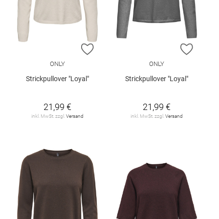
ZUR WUNSCHLISTE HINZUFÜGEN
ZUR W
ONLY
ONLY
Strickpullover "Loyal"
Strickpullover "Loyal"
21,99 €
21,99 €
inkl. MwSt. zzgl.
Versand
inkl. MwSt. zzgl.
Versand