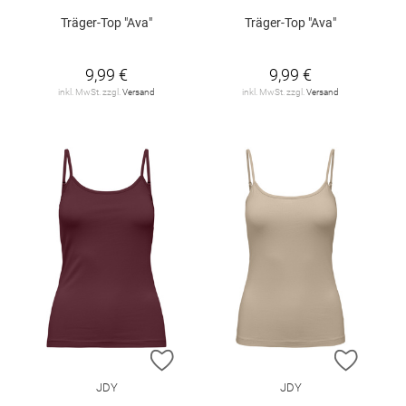
Träger-Top "Ava"
Träger-Top "Ava"
9,99 €
9,99 €
inkl. MwSt. zzgl.
Versand
inkl. MwSt. zzgl.
Versand
ZUR WUNSCHLISTE HINZUFÜGEN
ZUR W
JDY
JDY