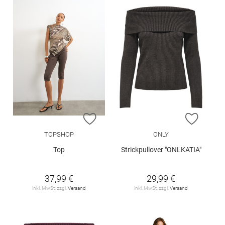
ZUR WUNSCHLISTE HINZUFÜGEN
ZUR W
TOPSHOP
ONLY
Top
Strickpullover "ONLKATIA"
37,99 €
29,99 €
inkl. MwSt. zzgl.
Versand
inkl. MwSt. zzgl.
Versand