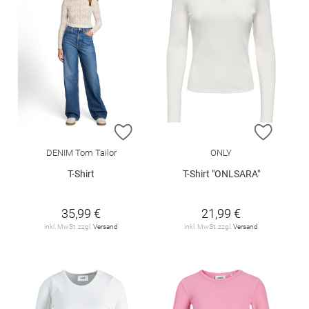
ZUR WUNSCHLISTE HINZUFÜGEN
ZUR W
DENIM Tom Tailor
ONLY
T-Shirt
T-Shirt "ONLSARA"
35,99 €
21,99 €
inkl. MwSt. zzgl.
Versand
inkl. MwSt. zzgl.
Versand