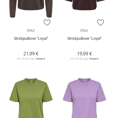
ZUR WUNSCHLISTE HINZUFÜGEN
ZUR W
ONLY
ONLY
Strickpullover "Loyal"
Strickpullover "Loyal"
21,99 €
19,99 €
inkl. MwSt. zzgl.
Versand
inkl. MwSt. zzgl.
Versand