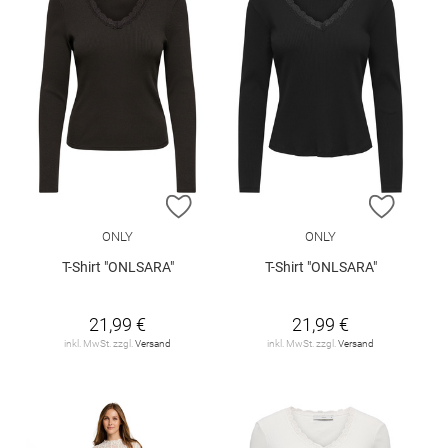
ZUR WUNSCHLISTE HINZUFÜGEN
ZUR W
ONLY
ONLY
T-Shirt "ONLSARA"
T-Shirt "ONLSARA"
21,99 €
21,99 €
inkl. MwSt. zzgl.
Versand
inkl. MwSt. zzgl.
Versand