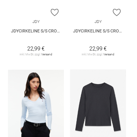
ZUR WUNSCHLISTE HINZUFÜGEN
ZUR W
JDY
JDY
JDYCIRKELINE S/S CROP TOP KNT
JDYCIRKELINE S/S CROP TOP KNT
22,99 €
22,99 €
inkl. MwSt. zzgl.
Versand
inkl. MwSt. zzgl.
Versand