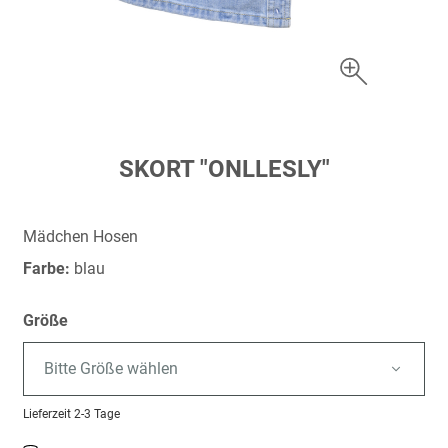
Zum
SKORT "ONLLESLY"
Anfang
der
Bildergalerie
Mädchen Hosen
springen
Farbe:
blau
Größe
Bitte Größe wählen
Lieferzeit
2-3 Tage