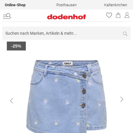
Online-Shop
Posthausen
Kaltenkirchen
Su
Zum
-25%
Ende
der
Bildergalerie
springen