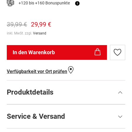
+120 bis +160 Bonuspunkte
i
39,99 €
29,99 €
inkl. MwSt. zzgl.
Versand
In den Warenkorb
Zur
Wunschl
hinzufü
Verfügbarkeit vor Ort prüfen
Produktdetails
Service & Versand