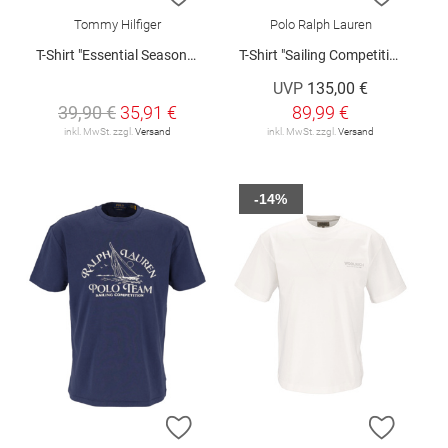
Tommy Hilfiger
Polo Ralph Lauren
T-Shirt "Essential Seasonal"
T-Shirt "Sailing Competition"
UVP
135,00 €
39,90 €
35,91 €
89,99 €
inkl. MwSt. zzgl.
Versand
inkl. MwSt. zzgl.
Versand
-14%
ZUR WUNSCHLISTE HINZUFÜGEN
ZUR W