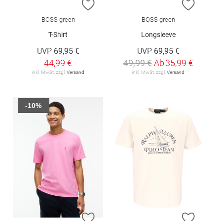
ZUR WUNSCHLISTE HINZUFÜGEN
ZUR W
BOSS green
BOSS green
T-Shirt
Longsleeve
UVP
69,95 €
UVP
69,95 €
44,99 €
49,99 €
Ab
35,99 €
inkl. MwSt. zzgl.
Versand
inkl. MwSt. zzgl.
Versand
-10%
ZUR WUNSCHLISTE HINZUFÜGEN
ZUR W