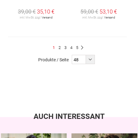
39,00 €
35,10 €
59,00 €
53,10 €
inkl. MwSt. zzgl.
Versand
inkl. MwSt. zzgl.
Versand
Seite
Du
Seite
Seite
Seite
Seite
1
2
3
4
5
Seite
Weiter
liest
Produkte / Seite
gerade
Seite
AUCH INTERESSANT