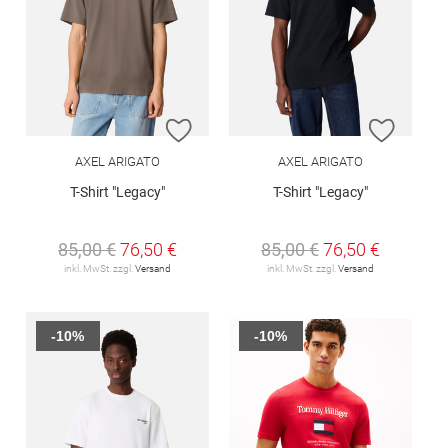
ZUR WUNSCHLISTE HINZUFÜGEN
ZUR W
AXEL ARIGATO
AXEL ARIGATO
T-Shirt "Legacy"
T-Shirt "Legacy"
85,00 €
76,50 €
85,00 €
76,50 €
inkl. MwSt. zzgl.
Versand
inkl. MwSt. zzgl.
Versand
-10%
-10%