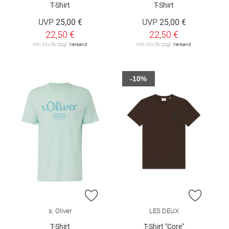
T-Shirt
T-Shirt
UVP
25,00 €
UVP
25,00 €
22,50 €
22,50 €
inkl. MwSt. zzgl.
Versand
inkl. MwSt. zzgl.
Versand
-10%
ZUR WUNSCHLISTE HINZUFÜGEN
ZUR W
s. Oliver
LES DEUX
T-Shirt
T-Shirt "Core"