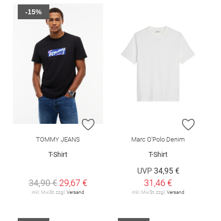
-15%
ZUR WUNSCHLISTE HINZUFÜGEN
ZUR W
TOMMY JEANS
Marc O'Polo Denim
T-Shirt
T-Shirt
UVP
34,95 €
34,90 €
29,67 €
31,46 €
inkl. MwSt. zzgl.
Versand
inkl. MwSt. zzgl.
Versand