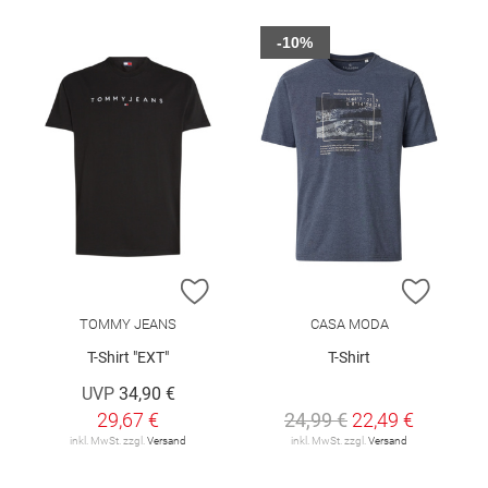
-10%
ZUR WUNSCHLISTE HINZUFÜGEN
ZUR W
TOMMY JEANS
CASA MODA
T-Shirt "EXT"
T-Shirt
UVP
34,90 €
29,67 €
24,99 €
22,49 €
inkl. MwSt. zzgl.
Versand
inkl. MwSt. zzgl.
Versand