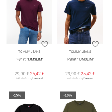
ZUR WUNSCHLISTE HINZUFÜGEN
ZUR W
TOMMY JEANS
TOMMY JEANS
T-Shirt "TJMSLIM"
T-Shirt "TJMSLIM"
29,90 €
25,42 €
29,90 €
25,42 €
inkl. MwSt. zzgl.
Versand
inkl. MwSt. zzgl.
Versand
-15%
-10%