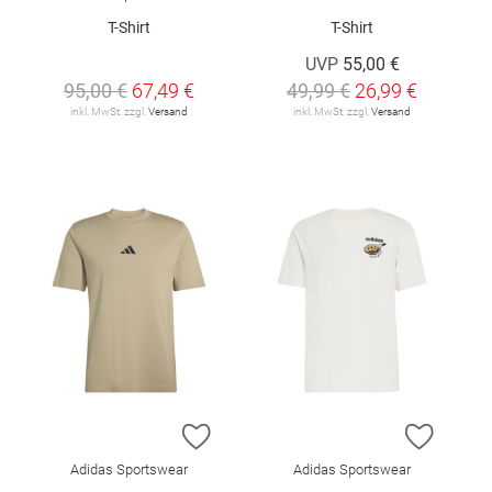
T-Shirt
T-Shirt
UVP
55,00 €
95,00 €
67,49 €
49,99 €
26,99 €
inkl. MwSt. zzgl.
Versand
inkl. MwSt. zzgl.
Versand
ZUR WUNSCHLISTE HINZUFÜGEN
ZUR W
Adidas Sportswear
Adidas Sportswear