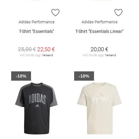
ZUR WUNSCHLISTE HINZUFÜGEN
ZUR W
Adidas Performance
Adidas Performance
T-Shirt "Essentials"
T-Shirt "Essentials Linear"
25,00 €
22,50 €
20,00 €
inkl. MwSt. zzgl.
Versand
inkl. MwSt. zzgl.
Versand
-10%
-10%