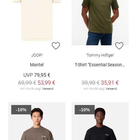
ZUR WUNSCHLISTE HINZUFÜGEN
ZUR W
JOOP!
Tommy Hilfiger
Mantel
T-Shirt "Essential Seasonal"
UVP
79,95 €
69,99 €
53,99 €
39,90 €
35,91 €
inkl. MwSt. zzgl.
Versand
inkl. MwSt. zzgl.
Versand
-10%
-10%