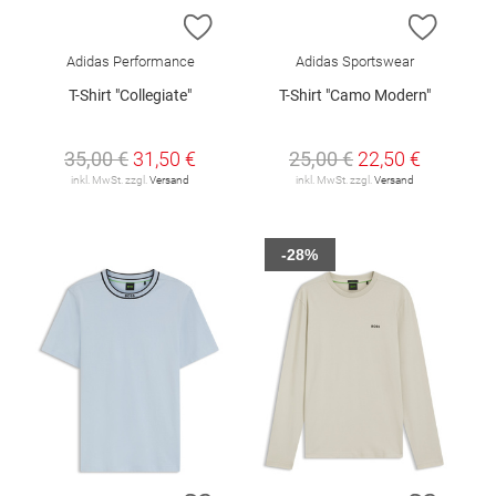
ZUR WUNSCHLISTE HINZUFÜGEN
ZUR W
Adidas Performance
Adidas Sportswear
T-Shirt "Collegiate"
T-Shirt "Camo Modern"
35,00 €
31,50 €
25,00 €
22,50 €
inkl. MwSt. zzgl.
Versand
inkl. MwSt. zzgl.
Versand
-28%