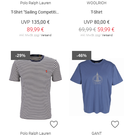
Polo Ralph Lauren
WOOLRICH
T-Shirt "Sailing Competition"
T-Shirt
UVP
135,00 €
UVP
80,00 €
89,99 €
69,99 €
59,99 €
inkl. MwSt. zzgl.
Versand
inkl. MwSt. zzgl.
Versand
-29%
-46%
ZUR WUNSCHLISTE HINZUFÜGEN
ZUR W
Polo Ralph Lauren
GANT