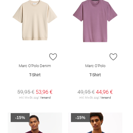
ZUR WUNSCHLISTE HINZUFÜGEN
ZUR W
Marc O'Polo Denim
Marc O'Polo
T-Shirt
T-Shirt
59,95 €
53,96 €
49,95 €
44,96 €
inkl. MwSt. zzgl.
Versand
inkl. MwSt. zzgl.
Versand
-15%
-15%