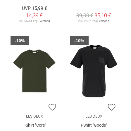
UVP
15,99 €
14,39 €
39,00 €
35,10 €
inkl. MwSt. zzgl.
Versand
inkl. MwSt. zzgl.
Versand
-10%
-10%
ZUR WUNSCHLISTE HINZUFÜGEN
ZUR W
LES DEUX
LES DEUX
T-Shirt "Core"
T-Shirt "Goods"