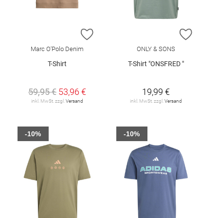
ZUR WUNSCHLISTE HINZUFÜGEN
ZUR W
Marc O'Polo Denim
ONLY & SONS
T-Shirt
T-Shirt "ONSFRED "
59,95 €
53,96 €
19,99 €
inkl. MwSt. zzgl.
Versand
inkl. MwSt. zzgl.
Versand
-10%
-10%