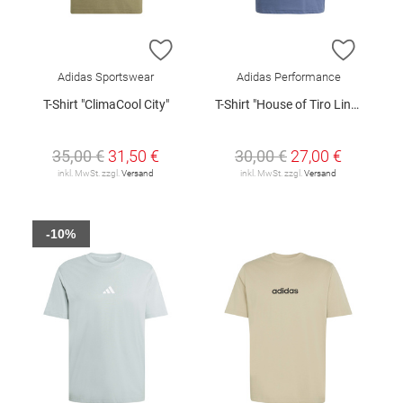
ZUR WUNSCHLISTE HINZUFÜGEN
ZUR W
Adidas Sportswear
Adidas Performance
T-Shirt "ClimaCool City"
T-Shirt "House of Tiro Linear"
35,00 €
31,50 €
30,00 €
27,00 €
inkl. MwSt. zzgl.
Versand
inkl. MwSt. zzgl.
Versand
-10%