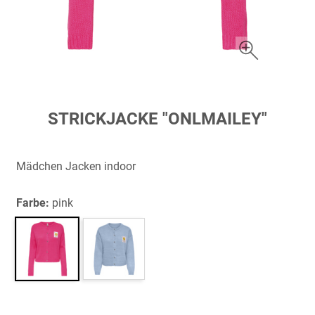
Zum
STRICKJACKE "ONLMAILEY"
Anfang
der
Bildergalerie
Mädchen Jacken indoor
springen
Farbe:
pink