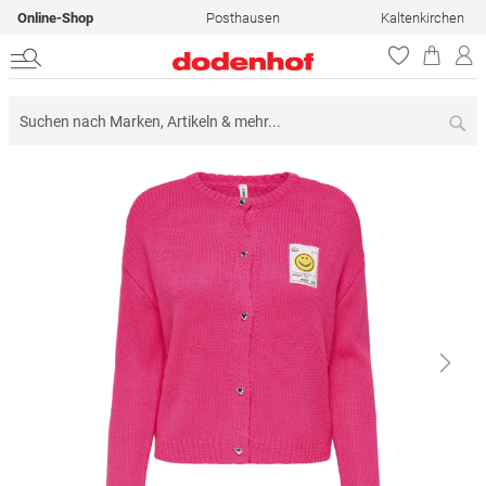
Online-Shop
Posthausen
Kaltenkirchen
Su
Zum
Ende
der
Bildergalerie
springen