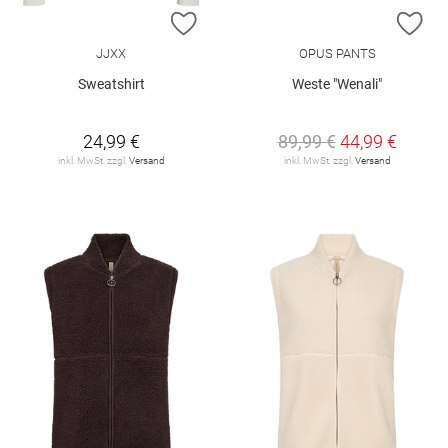
ZUR WUNSCHLISTE HINZUFÜGEN
ZU
JJXX
OPUS PANTS
Sweatshirt
Weste "Wenali"
24,99 €
89,99 €
44,99 €
inkl. MwSt. zzgl.
Versand
inkl. MwSt. zzgl.
Versand