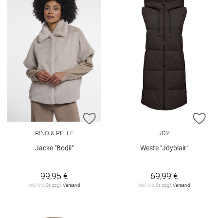
ZUR WUNSCHLISTE HINZUFÜGEN
ZU
RINO & PELLE
JDY
Jacke "Bodil"
Weste "Jdyblair"
99,95 €
69,99 €
inkl. MwSt. zzgl.
Versand
inkl. MwSt. zzgl.
Versand