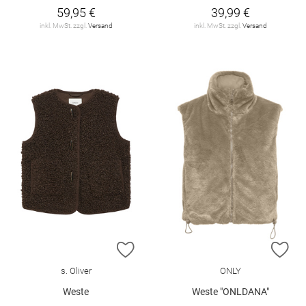
59,95 €
39,99 €
inkl. MwSt. zzgl.
Versand
inkl. MwSt. zzgl.
Versand
ZUR WUNSCHLISTE HINZUFÜGEN
ZU
s. Oliver
ONLY
Weste
Weste "ONLDANA"