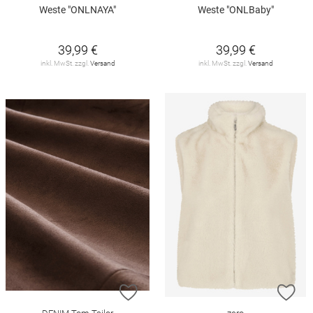
Weste "ONLNAYA"
Weste "ONLBaby"
39,99 €
39,99 €
inkl. MwSt. zzgl.
Versand
inkl. MwSt. zzgl.
Versand
ZUR WUNSCHLISTE HINZUFÜGEN
ZU