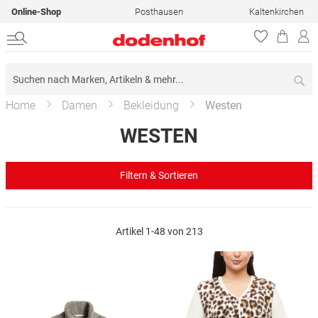
Online-Shop
Posthausen
Kaltenkirchen
Su
Home
Damen
Bekleidung
Westen
WESTEN
Filtern & Sortieren
Artikel
1
-
48
von
213