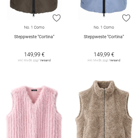
ZUR WUNSCHLISTE HINZUFÜGEN
ZU
No. 1 Como
No. 1 Como
Steppweste "Cortina"
Steppweste "Cortina"
149,99 €
149,99 €
inkl. MwSt. zzgl.
Versand
inkl. MwSt. zzgl.
Versand