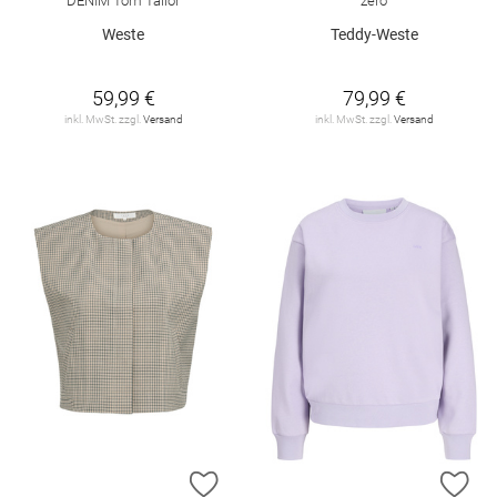
DENIM Tom Tailor
zero
Weste
Teddy-Weste
59,99 €
79,99 €
inkl. MwSt. zzgl.
Versand
inkl. MwSt. zzgl.
Versand
ZUR WUNSCHLISTE HINZUFÜGEN
ZU