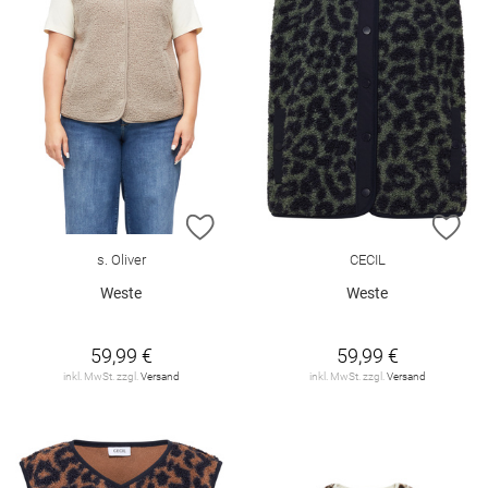
ZUR WUNSCHLISTE HINZUFÜGEN
ZU
s. Oliver
CECIL
Weste
Weste
59,99 €
59,99 €
inkl. MwSt. zzgl.
Versand
inkl. MwSt. zzgl.
Versand