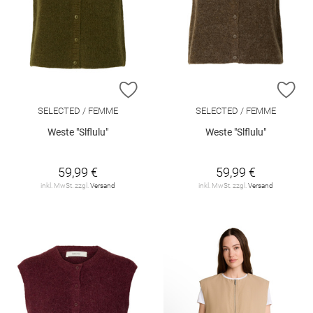
ZUR WUNSCHLISTE HINZUFÜGEN
ZU
SELECTED / FEMME
SELECTED / FEMME
Weste "Slflulu"
Weste "Slflulu"
59,99 €
59,99 €
inkl. MwSt. zzgl.
Versand
inkl. MwSt. zzgl.
Versand