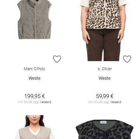
ZUR WUNSCHLISTE HINZUFÜGEN
ZU
Marc O'Polo
s. Oliver
Weste
Weste
199,95 €
59,99 €
inkl. MwSt. zzgl.
Versand
inkl. MwSt. zzgl.
Versand