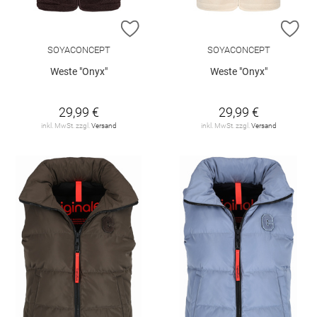
ZUR WUNSCHLISTE HINZUFÜGEN
ZU
SOYACONCEPT
SOYACONCEPT
Weste "Onyx"
Weste "Onyx"
29,99 €
29,99 €
inkl. MwSt. zzgl.
Versand
inkl. MwSt. zzgl.
Versand