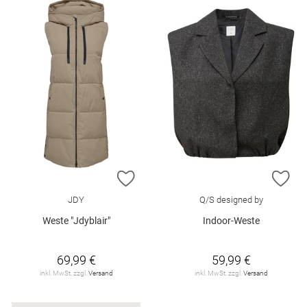
ZUR WUNSCHLISTE HINZUFÜGEN
ZU
JDY
Q/S designed by
Weste "Jdyblair"
Indoor-Weste
69,99 €
59,99 €
inkl. MwSt. zzgl.
Versand
inkl. MwSt. zzgl.
Versand