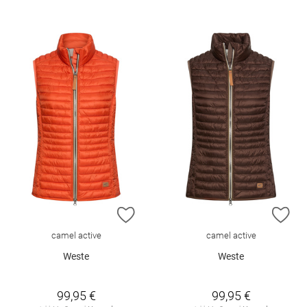
ZUR WUNSCHLISTE HINZUFÜGEN
ZU
camel active
camel active
Weste
Weste
99,95 €
99,95 €