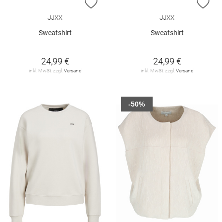
ZUR WUNSCHLISTE HINZUFÜGEN
ZU
JJXX
JJXX
Sweatshirt
Sweatshirt
24,99 €
24,99 €
inkl. MwSt. zzgl.
Versand
inkl. MwSt. zzgl.
Versand
-50%