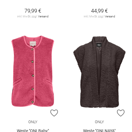
79,99 €
44,99 €
inkl. MwSt. zzgl.
Versand
inkl. MwSt. zzgl.
Versand
ZUR WUNSCHLISTE HINZUFÜGEN
ZU
ONLY
ONLY
Weste "ONLBaby"
Weste "ONLNAYA"