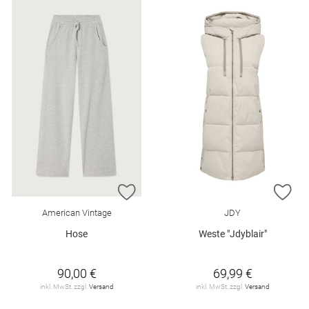
ZUR WUNSCHLISTE HINZUFÜGEN
ZU
American Vintage
JDY
Hose
Weste "Jdyblair"
90,00 €
69,99 €
inkl. MwSt. zzgl.
Versand
inkl. MwSt. zzgl.
Versand