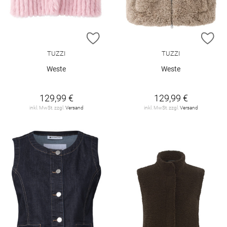
ZUR WUNSCHLISTE HINZUFÜGEN
ZU
TUZZI
TUZZI
Weste
Weste
129,99 €
129,99 €
inkl. MwSt. zzgl.
Versand
inkl. MwSt. zzgl.
Versand