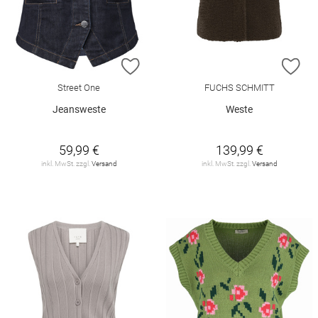
ZUR WUNSCHLISTE HINZUFÜGEN
ZU
Street One
FUCHS SCHMITT
Jeansweste
Weste
59,99 €
139,99 €
inkl. MwSt. zzgl.
Versand
inkl. MwSt. zzgl.
Versand