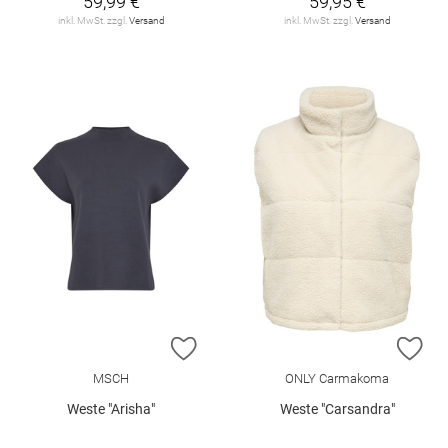
59,99 €
59,95 €
inkl. MwSt. zzgl.
Versand
inkl. MwSt. zzgl.
Versand
ZUR WUNSCHLISTE HINZUFÜGEN
ZU
MSCH
ONLY Carmakoma
Weste "Arisha"
Weste "Carsandra"