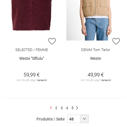
ZUR WUNSCHLISTE HINZUFÜGEN
ZU
SELECTED / FEMME
DENIM Tom Tailor
Weste "Slflulu"
Weste
59,99 €
49,99 €
inkl. MwSt. zzgl.
Versand
inkl. MwSt. zzgl.
Versand
Seite
Du
Seite
Seite
Seite
Seite
1
2
3
4
5
Seite
Weiter
liest
Produkte / Seite
gerade