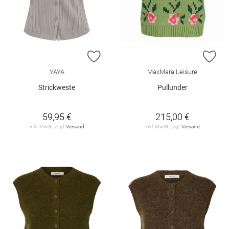
ZUR WUNSCHLISTE HINZUFÜGEN
ZU
YAYA
MaxMara Leisure
Strickweste
Pullunder
59,95 €
215,00 €
inkl. MwSt. zzgl.
Versand
inkl. MwSt. zzgl.
Versand