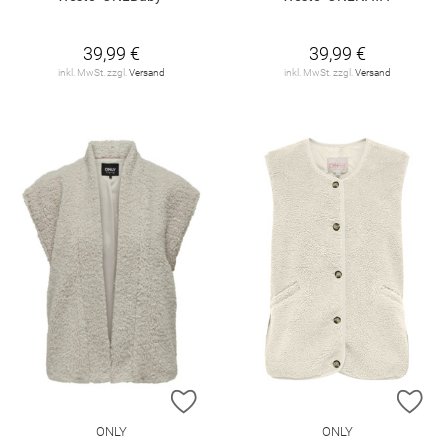
39,99 €
39,99 €
inkl. MwSt. zzgl.
Versand
inkl. MwSt. zzgl.
Versand
ZUR WUNSCHLISTE HINZUFÜGEN
ZU
ONLY
ONLY