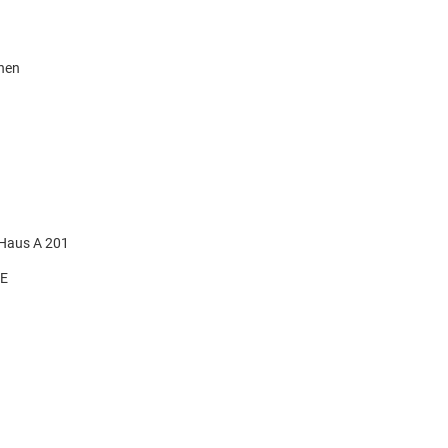
knen
 Haus A 201
DE