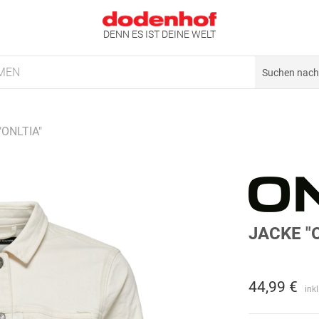
DENN ES IST DEINE WELT
MEN
"ONLTIA"
JACKE "
44,99 €
ink