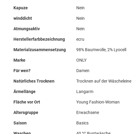
Kapuze
Nein
winddicht
Nein
Atmungsaktiv
Nein
Herstellerfarbbezeichnung
ecru
Materialzusammensetzung
98% Baumwolle, 2% Lyocell
Marke
ONLY
Für wen?
Damen
Natürliches Trocknen
Trocknen auf der Wäscheleine
Ärmellänge
Langarm
Fläche vor Ort
Young Fashion-Woman
Altersgruppe
Erwachsene
Saison
Basics
Waschen
40 °C Buntwäsche