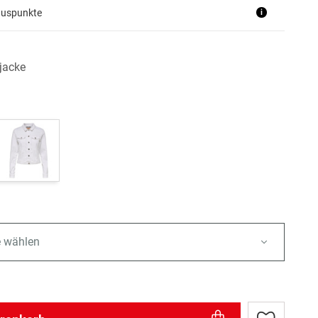
nuspunkte
i
jacke
e wählen