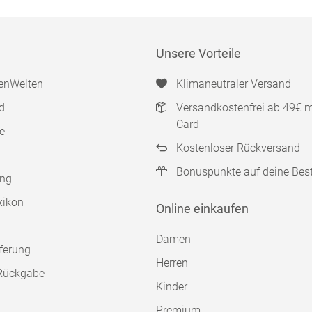
Unsere Vorteile
enWelten
Klimaneutraler Versand
d
Versandkostenfrei ab 49€ 
Card
e
Kostenloser Rückversand
Bonuspunkte auf deine Bes
ung
xikon
Online einkaufen
Damen
ferung
Herren
Rückgabe
Kinder
Premium