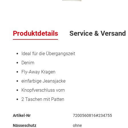
Zum
Anfang
der
Produktdetails
Service & Versand
Bildergalerie
springen
Ideal für die Übergangszeit
Denim
Fly-Away Kragen
einfarbige Jeansjacke
Knopfverschluss vorn
2 Taschen mit Patten
Mehr
Artikel-Nr
7200560816#234755
Informationen
Nässeschutz
ohne