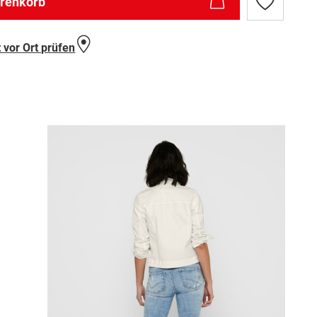
arenkorb
Zur
Wunschlist
hinzufügen
 vor Ort prüfen