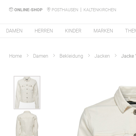
ONLINE-SHOP
POSTHAUSEN
KALTENKIRCHEN
DAMEN
HERREN
KINDER
MARKEN
THE
Home
Damen
Bekleidung
Jacken
Jacke 
Zum
Ende
der
Bildergalerie
springen