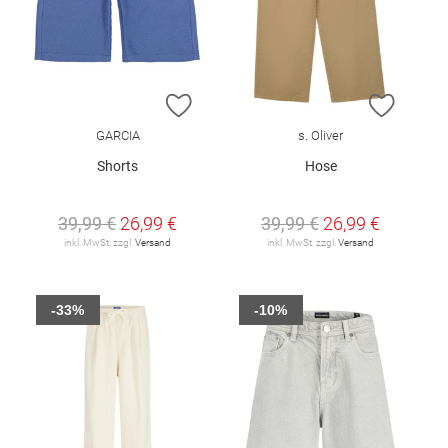
ZUR WUNSCHLISTE HINZUFÜGEN
ZUR W
GARCIA
s. Oliver
Shorts
Hose
39,99 €
26,99 €
39,99 €
26,99 €
inkl. MwSt. zzgl.
Versand
inkl. MwSt. zzgl.
Versand
-33%
-10%