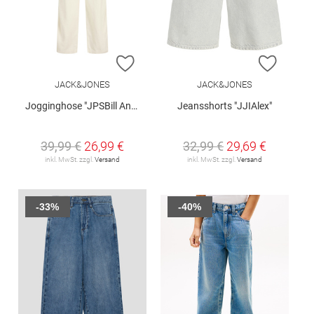
ZUR WUNSCHLISTE HINZUFÜGEN
ZUR W
JACK&JONES
JACK&JONES
Jogginghose "JPSBill Andros"
Jeansshorts "JJIAlex"
39,99 €
26,99 €
32,99 €
29,69 €
inkl. MwSt. zzgl.
Versand
inkl. MwSt. zzgl.
Versand
-33%
-40%