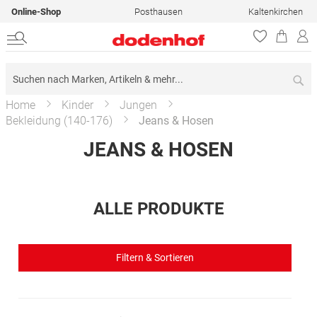
Online-Shop
Posthausen
Kaltenkirchen
Su
Home
Kinder
Jungen
Bekleidung (140-176)
Jeans & Hosen
JEANS & HOSEN
ALLE PRODUKTE
Filtern & Sortieren