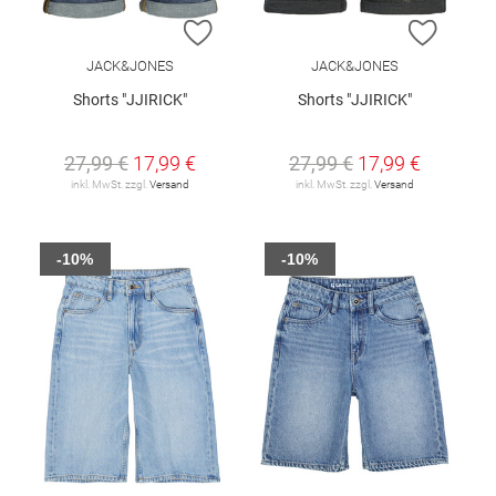
ZUR WUNSCHLISTE HINZUFÜGEN
ZUR W
JACK&JONES
JACK&JONES
Shorts "JJIRICK"
Shorts "JJIRICK"
27,99 €
17,99 €
27,99 €
17,99 €
inkl. MwSt. zzgl.
Versand
inkl. MwSt. zzgl.
Versand
-10%
-10%