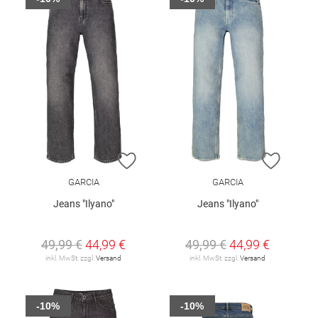
ZUR WUNSCHLISTE HINZUFÜGEN
ZUR W
GARCIA
GARCIA
Jeans "Ilyano"
Jeans "Ilyano"
49,99 €
44,99 €
49,99 €
44,99 €
inkl. MwSt. zzgl.
Versand
inkl. MwSt. zzgl.
Versand
-10%
-10%