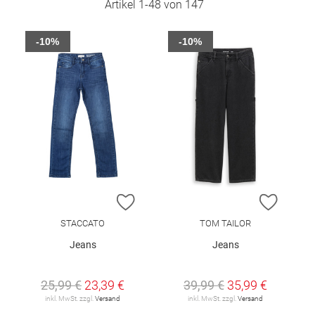
Artikel
1
-
48
von
147
-10%
-10%
ZUR WUNSCHLISTE HINZUFÜGEN
ZUR W
STACCATO
TOM TAILOR
Jeans
Jeans
25,99 €
23,39 €
39,99 €
35,99 €
inkl. MwSt. zzgl.
Versand
inkl. MwSt. zzgl.
Versand