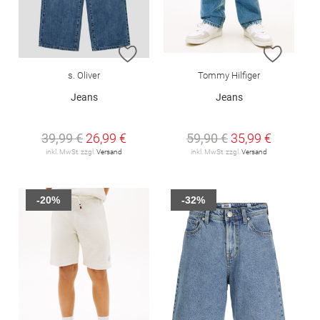
ZUR WUNSCHLISTE HINZUFÜGEN
ZUR W
s. Oliver
Tommy Hilfiger
Jeans
Jeans
39,99 €
26,99 €
59,90 €
35,99 €
inkl. MwSt. zzgl.
Versand
inkl. MwSt. zzgl.
Versand
-20%
-32%