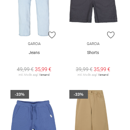
ZUR WUNSCHLISTE HINZUFÜGEN
ZUR W
GARCIA
GARCIA
Jeans
Shorts
49,99 €
35,99 €
39,99 €
35,99 €
inkl. MwSt. zzgl.
Versand
inkl. MwSt. zzgl.
Versand
-33%
-33%