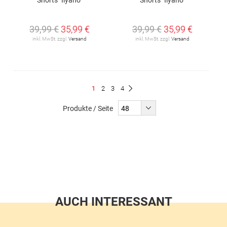
39,99 €
35,99 €
39,99 €
35,99 €
inkl. MwSt. zzgl.
Versand
inkl. MwSt. zzgl.
Versand
Seite
Du
Seite
Seite
Seite
1
2
3
4
Seite
Weiter
liest
Produkte / Seite
gerade
Seite
AUCH INTERESSANT