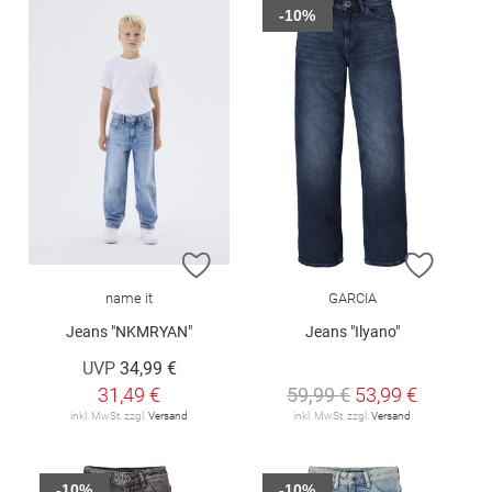
-10%
ZUR WUNSCHLISTE HINZUFÜGEN
ZUR W
name it
GARCIA
Jeans "NKMRYAN"
Jeans "Ilyano"
UVP
34,99 €
31,49 €
59,99 €
53,99 €
inkl. MwSt. zzgl.
Versand
inkl. MwSt. zzgl.
Versand
-10%
-10%