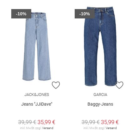
-10%
-10%
ZUR WUNSCHLISTE HINZUFÜGEN
ZUR W
JACK&JONES
GARCIA
Jeans "JJiDave"
Baggy-Jeans
39,99 €
35,99 €
39,99 €
35,99 €
inkl. MwSt. zzgl.
Versand
inkl. MwSt. zzgl.
Versand