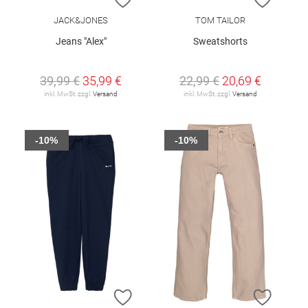
JACK&JONES
TOM TAILOR
Jeans "Alex"
Sweatshorts
39,99 €
35,99 €
22,99 €
20,69 €
inkl. MwSt. zzgl.
Versand
inkl. MwSt. zzgl.
Versand
-10%
-10%
ZUR WUNSCHLISTE HINZUFÜGEN
ZUR W