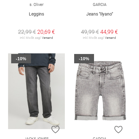
s. Oliver
GARCIA
Leggins
Jeans "Ilyano"
22,99 €
20,69 €
49,99 €
44,99 €
inkl. MwSt. zzgl.
Versand
inkl. MwSt. zzgl.
Versand
-10%
-10%
ZUR WUNSCHLISTE HINZUFÜGEN
ZUR W
JACK&JONES
GARCIA