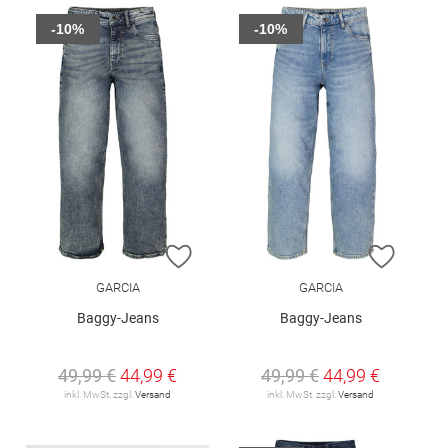
-10%
-10%
ZUR WUNSCHLISTE HINZUFÜGEN
ZUR W
GARCIA
GARCIA
Baggy-Jeans
Baggy-Jeans
49,99 €
44,99 €
49,99 €
44,99 €
inkl. MwSt. zzgl.
Versand
inkl. MwSt. zzgl.
Versand