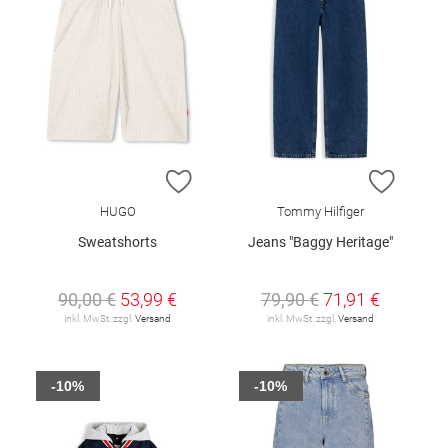
ZUR WUNSCHLISTE HINZUFÜGEN
ZUR W
HUGO
Tommy Hilfiger
Sweatshorts
Jeans "Baggy Heritage"
90,00 €
53,99 €
79,90 €
71,91 €
inkl. MwSt. zzgl.
Versand
inkl. MwSt. zzgl.
Versand
-10%
-10%