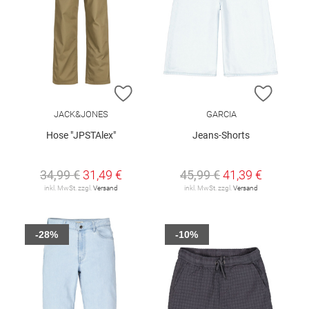
ZUR WUNSCHLISTE HINZUFÜGEN
ZUR W
JACK&JONES
GARCIA
Hose "JPSTAlex"
Jeans-Shorts
34,99 €
31,49 €
45,99 €
41,39 €
inkl. MwSt. zzgl.
Versand
inkl. MwSt. zzgl.
Versand
-28%
-10%