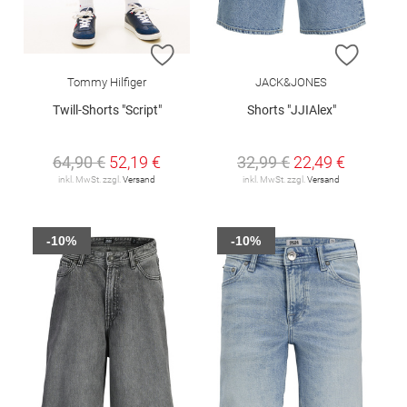
ZUR WUNSCHLISTE HINZUFÜGEN
ZUR W
Tommy Hilfiger
JACK&JONES
Twill-Shorts "Script"
Shorts "JJIAlex"
64,90 €
52,19 €
32,99 €
22,49 €
inkl. MwSt. zzgl.
Versand
inkl. MwSt. zzgl.
Versand
-10%
-10%