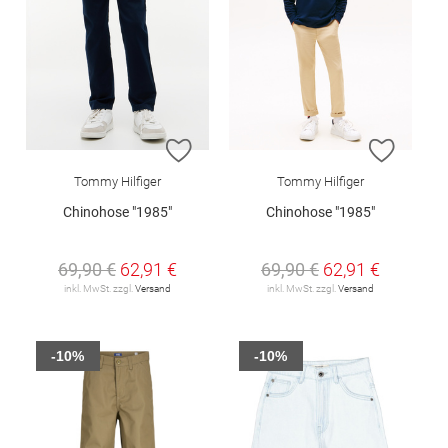
ZUR WUNSCHLISTE HINZUFÜGEN
ZUR W
Tommy Hilfiger
Tommy Hilfiger
Chinohose "1985"
Chinohose "1985"
69,90 €
62,91 €
69,90 €
62,91 €
inkl. MwSt. zzgl.
Versand
inkl. MwSt. zzgl.
Versand
-10%
-10%