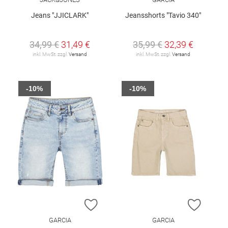
Jeans "JJICLARK"
Jeansshorts "Tavio 340"
34,99 €
31,49 €
35,99 €
32,39 €
inkl. MwSt. zzgl.
Versand
inkl. MwSt. zzgl.
Versand
-10%
-10%
ZUR WUNSCHLISTE HINZUFÜGEN
ZUR W
GARCIA
GARCIA