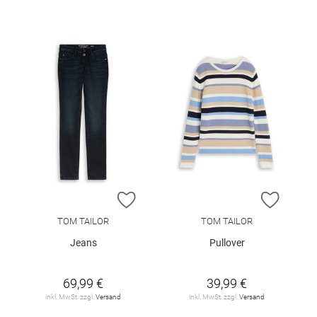
ZUR WUNSCHLISTE HINZUFÜGEN
ZUR W
TOM TAILOR
TOM TAILOR
Jeans
Pullover
69,99 €
39,99 €
inkl. MwSt. zzgl.
Versand
inkl. MwSt. zzgl.
Versand