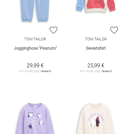
ZUR WUNSCHLISTE HINZUFÜGEN
ZUR W
TOM TAILOR
TOM TAILOR
Jogginghose "Peanuts"
Sweatshirt
29,99 €
25,99 €
inkl. MwSt. zzgl.
Versand
inkl. MwSt. zzgl.
Versand