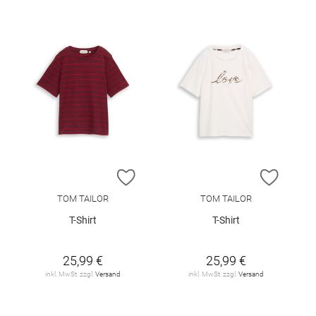
ZUR WUNSCHLISTE HINZUFÜGEN
ZUR W
TOM TAILOR
TOM TAILOR
T-Shirt
T-Shirt
25,99 €
25,99 €
inkl. MwSt. zzgl.
Versand
inkl. MwSt. zzgl.
Versand