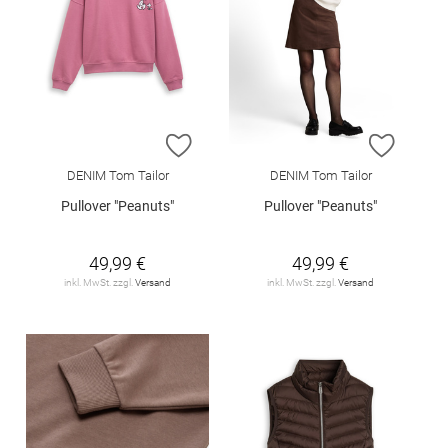
ZUR WUNSCHLISTE HINZUFÜGEN
ZUR W
DENIM Tom Tailor
DENIM Tom Tailor
Pullover "Peanuts"
Pullover "Peanuts"
49,99 €
49,99 €
inkl. MwSt. zzgl.
Versand
inkl. MwSt. zzgl.
Versand