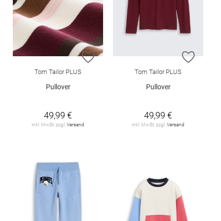
ZUR WUNSCHLISTE HINZUFÜGEN
ZUR W
Tom Tailor PLUS
Tom Tailor PLUS
Pullover
Pullover
49,99 €
49,99 €
inkl. MwSt. zzgl.
Versand
inkl. MwSt. zzgl.
Versand