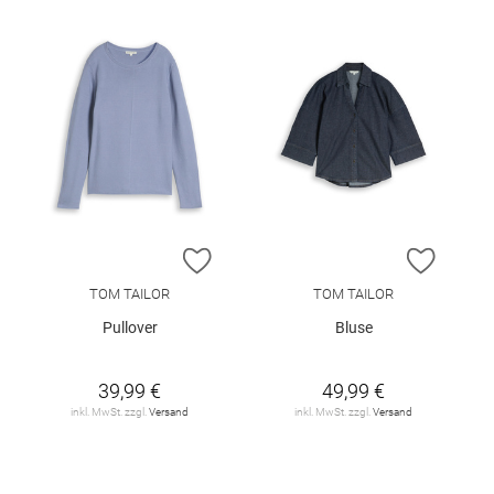
ZUR WUNSCHLISTE HINZUFÜGEN
ZUR W
TOM TAILOR
TOM TAILOR
Pullover
Bluse
39,99 €
49,99 €
inkl. MwSt. zzgl.
Versand
inkl. MwSt. zzgl.
Versand