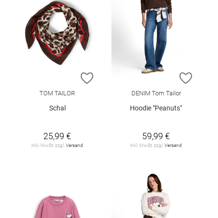
ZUR WUNSCHLISTE HINZUFÜGEN
ZUR W
TOM TAILOR
DENIM Tom Tailor
Schal
Hoodie "Peanuts"
25,99 €
59,99 €
inkl. MwSt. zzgl.
Versand
inkl. MwSt. zzgl.
Versand