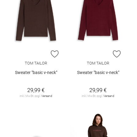
ZUR WUNSCHLISTE HINZUFÜGEN
ZUR W
TOM TAILOR
TOM TAILOR
Sweater "basic v-neck"
Sweater "basic v-neck"
29,99 €
29,99 €
inkl. MwSt. zzgl.
Versand
inkl. MwSt. zzgl.
Versand