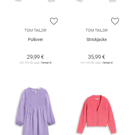
ZUR WUNSCHLISTE HINZUFÜGEN
ZUR W
TOM TAILOR
TOM TAILOR
Pullover
Strickjacke
29,99 €
35,99 €
inkl. MwSt. zzgl.
Versand
inkl. MwSt. zzgl.
Versand