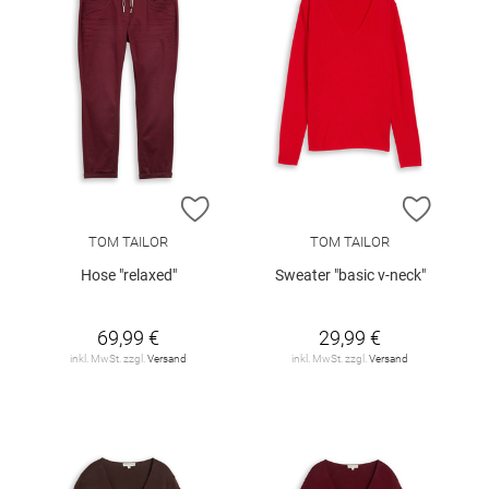
ZUR WUNSCHLISTE HINZUFÜGEN
ZUR W
TOM TAILOR
TOM TAILOR
Hose "relaxed"
Sweater "basic v-neck"
69,99 €
29,99 €
inkl. MwSt. zzgl.
Versand
inkl. MwSt. zzgl.
Versand