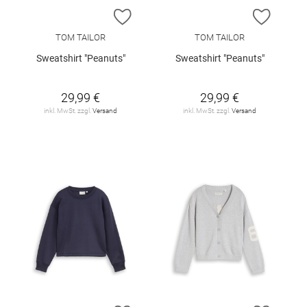
ZUR WUNSCHLISTE HINZUFÜGEN
ZUR W
TOM TAILOR
TOM TAILOR
Sweatshirt "Peanuts"
Sweatshirt "Peanuts"
29,99 €
29,99 €
inkl. MwSt. zzgl.
Versand
inkl. MwSt. zzgl.
Versand