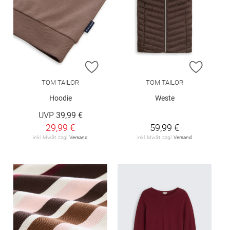
ZUR WUNSCHLISTE HINZUFÜGEN
ZUR W
TOM TAILOR
TOM TAILOR
Hoodie
Weste
UVP
39,99 €
29,99 €
59,99 €
inkl. MwSt. zzgl.
Versand
inkl. MwSt. zzgl.
Versand