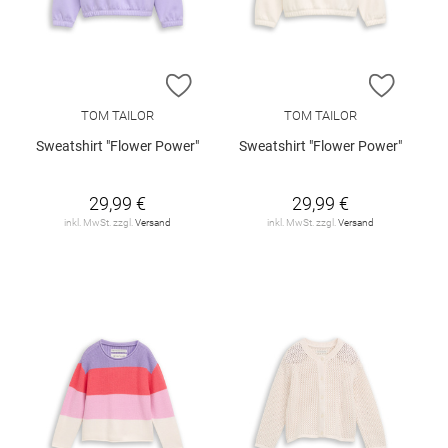
ZUR WUNSCHLISTE HINZUFÜGEN
ZUR W
TOM TAILOR
TOM TAILOR
Sweatshirt "Flower Power"
Sweatshirt "Flower Power"
29,99 €
29,99 €
inkl. MwSt. zzgl.
Versand
inkl. MwSt. zzgl.
Versand