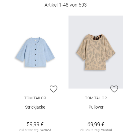
Artikel
1
-
48
von
603
ZUR WUNSCHLISTE HINZUFÜGEN
ZUR W
TOM TAILOR
TOM TAILOR
Strickjacke
Pullover
59,99 €
69,99 €
inkl. MwSt. zzgl.
Versand
inkl. MwSt. zzgl.
Versand