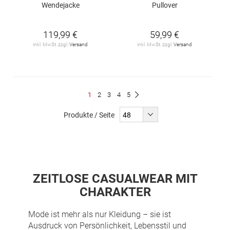
Wendejacke
Pullover
119,99 €
59,99 €
inkl. MwSt. zzgl.
Versand
inkl. MwSt. zzgl.
Versand
Seite
Du
Seite
Seite
Seite
Seite
1
2
3
4
5
Seite
Weiter
liest
Produkte / Seite
gerade
Seite
ZEITLOSE CASUALWEAR MIT
CHARAKTER
Mode ist mehr als nur Kleidung – sie ist
Ausdruck von Persönlichkeit, Lebensstil und