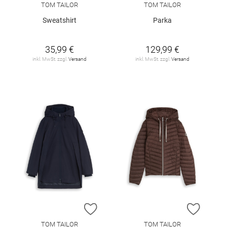
TOM TAILOR
TOM TAILOR
Sweatshirt
Parka
35,99 €
129,99 €
inkl. MwSt. zzgl.
Versand
inkl. MwSt. zzgl.
Versand
ZUR WUNSCHLISTE HINZUFÜGEN
ZUR W
TOM TAILOR
TOM TAILOR