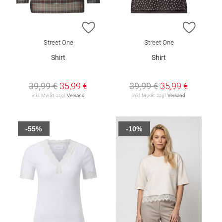
ZUR WUNSCHLISTE HINZUFÜGEN
ZUR W
Street One
Street One
Shirt
Shirt
39,99 €
35,99 €
39,99 €
35,99 €
inkl. MwSt. zzgl.
Versand
inkl. MwSt. zzgl.
Versand
-55%
-10%