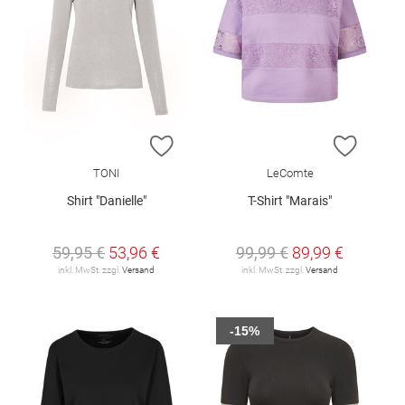
ZUR WUNSCHLISTE HINZUFÜGEN
ZUR W
TONI
LeComte
Shirt "Danielle"
T-Shirt "Marais"
59,95 €
53,96 €
99,99 €
89,99 €
inkl. MwSt. zzgl.
Versand
inkl. MwSt. zzgl.
Versand
-15%