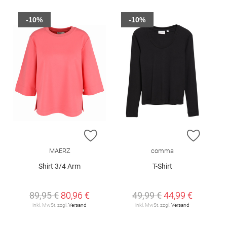
-10%
-10%
ZUR WUNSCHLISTE HINZUFÜGEN
ZUR W
MAERZ
comma
Shirt 3/4 Arm
T-Shirt
89,95 €
80,96 €
49,99 €
44,99 €
inkl. MwSt. zzgl.
Versand
inkl. MwSt. zzgl.
Versand