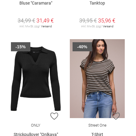
Bluse "Caramara"
Tanktop
34,99 €
31,49 €
39,95 €
35,96 €
inkl. MwSt. zzgl.
Versand
inkl. MwSt. zzgl.
Versand
-15%
-40%
ZUR WUNSCHLISTE HINZUFÜGEN
ZUR W
ONLY
Street One
Strickpullover "Onlkaya"
T-Shirt