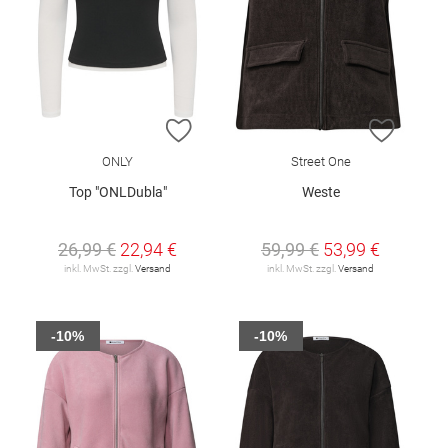
ZUR WUNSCHLISTE HINZUFÜGEN
ZUR W
ONLY
Street One
Top "ONLDubla"
Weste
26,99 €
22,94 €
59,99 €
53,99 €
inkl. MwSt. zzgl.
Versand
inkl. MwSt. zzgl.
Versand
-10%
-10%