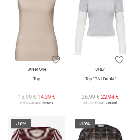
ZUR WUNSCHLISTE HINZUFÜGEN
ZUR W
Street One
ONLY
Top
Top "ONLDubla"
15,99 €
14,39 €
26,99 €
22,94 €
inkl. MwSt. zzgl.
Versand
inkl. MwSt. zzgl.
Versand
-10%
-10%