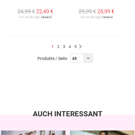
24,99 €
22,49 €
29,99 €
26,99 €
inkl. MwSt. zzgl.
Versand
inkl. MwSt. zzgl.
Versand
Seite
Du
Seite
Seite
Seite
Seite
1
2
3
4
5
Seite
Weiter
liest
Produkte / Seite
gerade
Seite
AUCH INTERESSANT