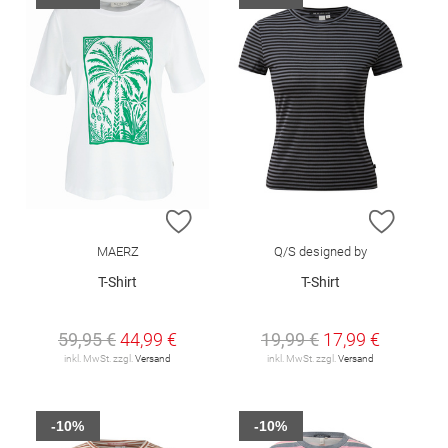
ZUR WUNSCHLISTE HINZUFÜGEN
ZUR W
MAERZ
Q/S designed by
T-Shirt
T-Shirt
59,95 €
44,99 €
19,99 €
17,99 €
inkl. MwSt. zzgl.
Versand
inkl. MwSt. zzgl.
Versand
-10%
-10%