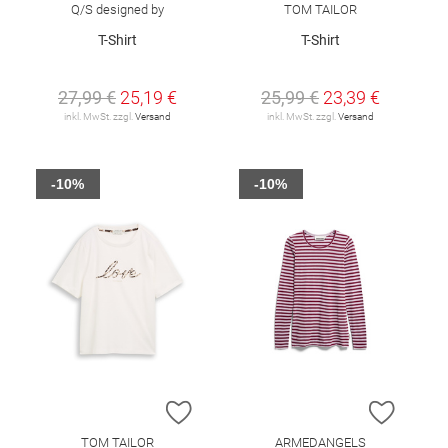
Q/S designed by
TOM TAILOR
T-Shirt
T-Shirt
27,99 €
25,19 €
25,99 €
23,39 €
inkl. MwSt. zzgl.
Versand
inkl. MwSt. zzgl.
Versand
-10%
-10%
ZUR WUNSCHLISTE HINZUFÜGEN
ZUR W
TOM TAILOR
ARMEDANGELS