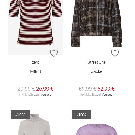
ZUR WUNSCHLISTE HINZUFÜGEN
ZUR W
zero
Street One
T-Shirt
Jacke
29,99 €
26,99 €
69,99 €
62,99 €
inkl. MwSt. zzgl.
Versand
inkl. MwSt. zzgl.
Versand
-10%
-10%