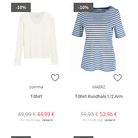
-10%
-10%
ZUR WUNSCHLISTE HINZUFÜGEN
ZUR W
comma
MAERZ
T-Shirt
T-Shirt Rundhals 1/2 Arm
49,99 €
44,99 €
59,95 €
53,96 €
inkl. MwSt. zzgl.
Versand
inkl. MwSt. zzgl.
Versand