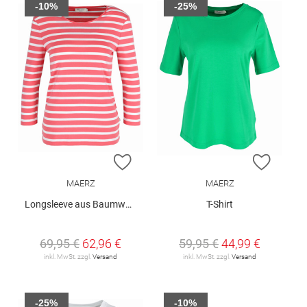
-10%
-25%
ZUR WUNSCHLISTE HINZUFÜGEN
ZUR W
MAERZ
MAERZ
Longsleeve aus Baumwolle
T-Shirt
69,95 €
62,96 €
59,95 €
44,99 €
inkl. MwSt. zzgl.
Versand
inkl. MwSt. zzgl.
Versand
-25%
-10%