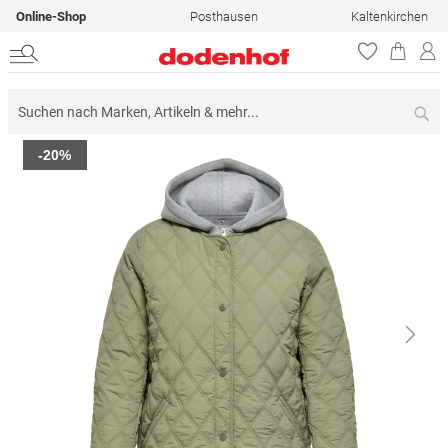
Online-Shop
Posthausen
Kaltenkirchen
Su
Zum
-20%
Ende
der
Bildergalerie
springen