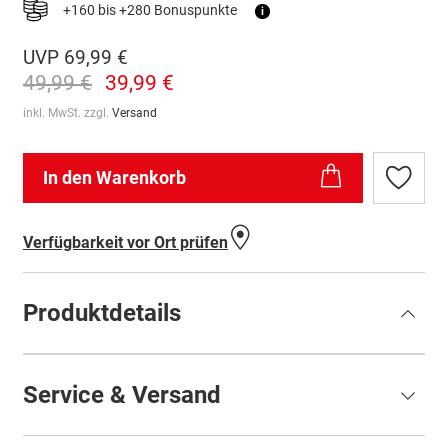
+160 bis +280 Bonuspunkte
i
UVP
69,99 €
49,99 €
39,99 €
inkl. MwSt. zzgl.
Versand
In den Warenkorb
Zur
Wunschl
hinzufü
Verfügbarkeit vor Ort prüfen
Produktdetails
Service & Versand