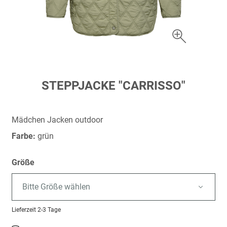
Zum
STEPPJACKE "CARRISSO"
Anfang
der
Bildergalerie
Mädchen Jacken outdoor
springen
Farbe:
grün
Größe
Bitte Größe wählen
Lieferzeit
2-3 Tage