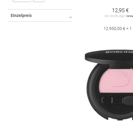
Clinique
8
12,95 €
Einzelpreis
inkl. MwSt. zzgl.
Vers
DADO SENS
7
12.950,00 € = 1
Dr. Hauschka
8
ESTÉE LAUDER
13
Ikos
2
M2 Beauté
3
SENSAI
20
Sisley
31
UND GRETEL
10