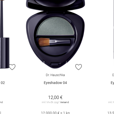
ZUR WUNSCHLISTE HINZUFÜGEN
ZUR WUNSCHLIST
Dr. Hauschka
D
 02
Eyeshadow 04
Ey
12,00 €
and
inkl. MwSt. zzgl.
Versand
inkl.
l
12.000,00 € = 1 kg
13.5