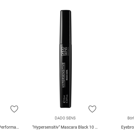
ZUR WUNSCHLISTE HINZUFÜGEN
ZUR WUNSCHLIST
DADO SENS
Bör
rmance", 25
"Hypersensitiv" Mascara Black 10 ml
Eyebro