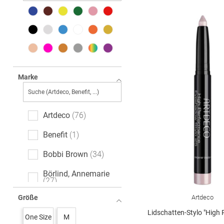
Marke
Artdeco
76
Benefit
1
Bobbi Brown
34
Börlind, Annemarie
27
Artdeco
Größe
CLARINS
11
Lidschatten-Stylo "High Perfo
One Size
M
Cilamour
4