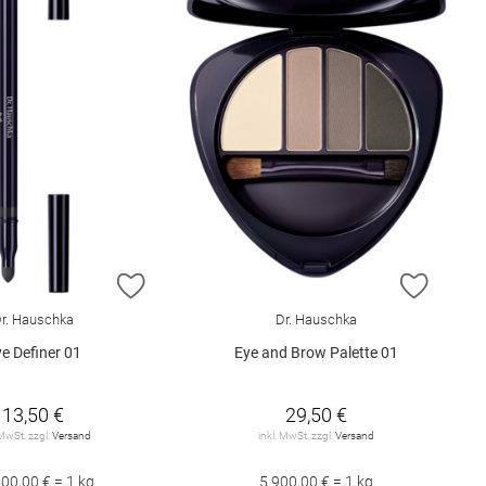
E HINZUFÜGEN
ZUR WUNSCHLISTE HINZUFÜGEN
ZUR W
r. Hauschka
Dr. Hauschka
e Definer 01
Eye and Brow Palette 01
13,50 €
29,50 €
 MwSt. zzgl.
Versand
inkl. MwSt. zzgl.
Versand
00,00 € = 1 kg
5.900,00 € = 1 kg