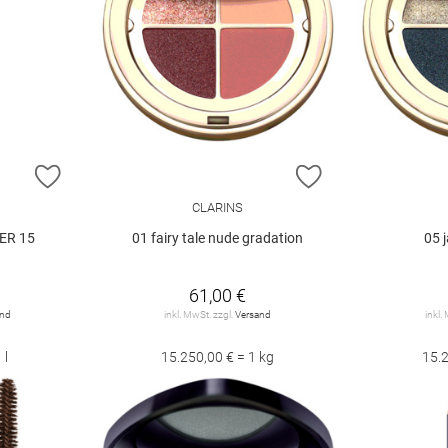
ZUR WUNSCHLISTE HINZUFÜGEN
ZUR WUNSCHLIST
CLARINS
ER 15
01 fairy tale nude gradation
05 
61,00 €
and
inkl. MwSt. zzgl.
Versand
inkl.
 l
15.250,00 € = 1 kg
15.2