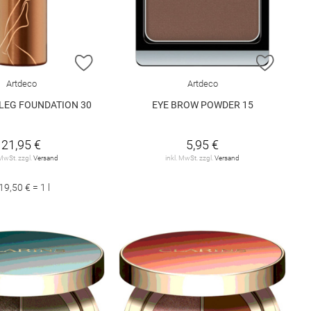
E HINZUFÜGEN
ZUR WUNSCHLISTE HINZUFÜGEN
ZUR W
Artdeco
Artdeco
LEG FOUNDATION 30
EYE BROW POWDER 15
21,95 €
5,95 €
 MwSt. zzgl.
Versand
inkl. MwSt. zzgl.
Versand
19,50 € = 1 l