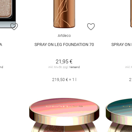
ZUR WUNSCHLISTE HINZUFÜGEN
ZUR WUNSCHLIST
Artdeco
A
SPRAY ON LEG FOUNDATION 70
SPRAY ON 
21,95 €
and
inkl. MwSt. zzgl.
Versand
inkl.
219,50 € = 1 l
2