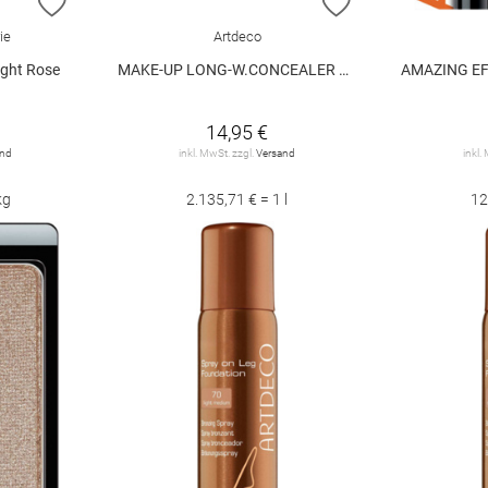
ZUR WUNSCHLISTE HINZUFÜGEN
ZUR WUNSCHLIST
ie
Artdeco
ght Rose
MAKE-UP LONG-W.CONCEALER WP
AMAZING EFFECT
14,95 €
and
inkl. MwSt. zzgl.
Versand
inkl.
kg
2.135,71 € = 1 l
12