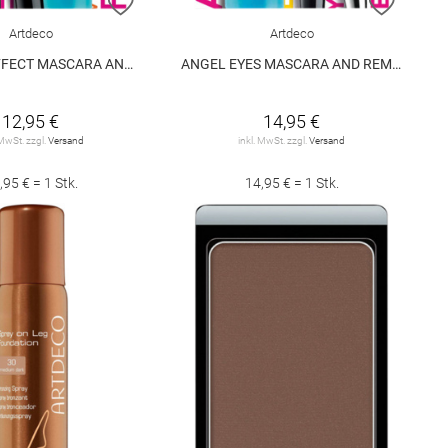
E HINZUFÜGEN
ZUR WUNSCHLISTE HINZUFÜGEN
ZUR W
Artdeco
Artdeco
 MASCARA AND REMOVER SET
ANGEL EYES MASCARA AND REMOVER SET
12,95 €
14,95 €
 MwSt. zzgl.
Versand
inkl. MwSt. zzgl.
Versand
,95 € = 1 Stk.
14,95 € = 1 Stk.