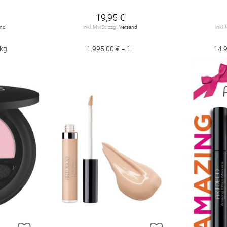
19,95 €
and
inkl. MwSt. zzgl.
Versand
inkl.
 kg
1.995,00 € = 1 l
14.9