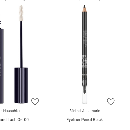
E HINZUFÜGEN
ZUR WUNSCHLISTE HINZUFÜGEN
ZUR W
r. Hauschka
Börlind, Annemarie
and Lash Gel 00
Eyeliner Pencil Black