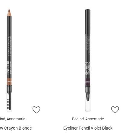
E HINZUFÜGEN
ZUR WUNSCHLISTE HINZUFÜGEN
ZUR W
lind, Annemarie
Börlind, Annemarie
w Crayon Blonde
Eyeliner Pencil Violet Black