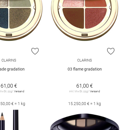
E HINZUFÜGEN
ZUR WUNSCHLISTE HINZUFÜGEN
ZUR W
CLARINS
CLARINS
jade gradation
03 flame gradation
61,00 €
61,00 €
 MwSt. zzgl.
Versand
inkl. MwSt. zzgl.
Versand
50,00 € = 1 kg
15.250,00 € = 1 kg