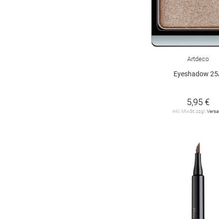
Artdeco
Eyeshadow 25
5,95 €
inkl. MwSt. zzgl.
Vers