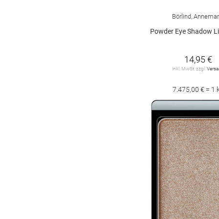
Börlind, Annemar
Powder Eye Shadow Li
14,95 €
inkl. MwSt. zzgl.
Vers
7.475,00 € = 1 