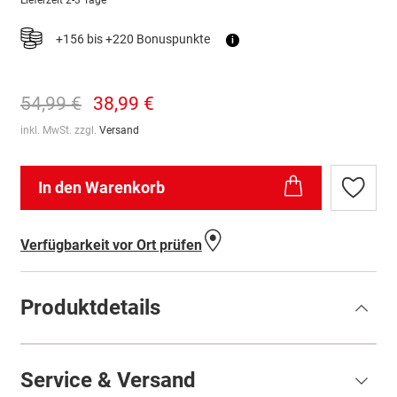
Lieferzeit
2-3 Tage
+156 bis +220 Bonuspunkte
i
54,99 €
38,99 €
inkl. MwSt. zzgl.
Versand
In den Warenkorb
Zur
Wunschl
hinzufü
Verfügbarkeit vor Ort prüfen
Produktdetails
Service & Versand