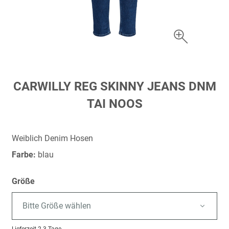
Zum
CARWILLY REG SKINNY JEANS DNM
Anfang
TAI NOOS
der
Bildergalerie
springen
Weiblich Denim Hosen
Farbe:
blau
Größe
Bitte Größe wählen