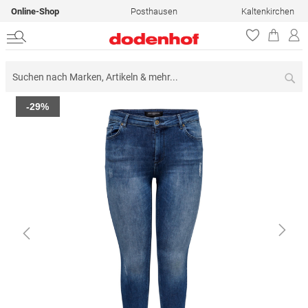
Online-Shop
Posthausen
Kaltenkirchen
Su
Zum
-29%
Ende
der
Bildergalerie
springen