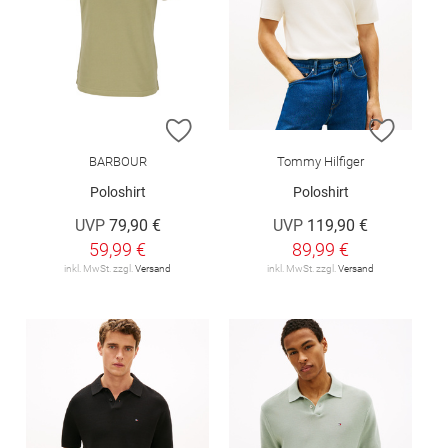
ZUR WUNSCHLISTE HINZUFÜGEN
ZUR W
BARBOUR
Tommy Hilfiger
Poloshirt
Poloshirt
UVP
79,90 €
UVP
119,90 €
59,99 €
89,99 €
inkl. MwSt. zzgl.
Versand
inkl. MwSt. zzgl.
Versand