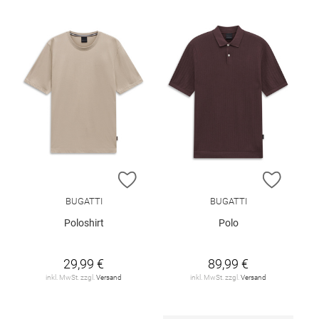
ZUR WUNSCHLISTE HINZUFÜGEN
ZUR W
BUGATTI
BUGATTI
Poloshirt
Polo
29,99 €
89,99 €
inkl. MwSt. zzgl.
Versand
inkl. MwSt. zzgl.
Versand