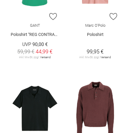
ZUR WUNSCHLISTE HINZUFÜGEN
ZUR W
GANT
Marc O'Polo
Poloshirt "REG CONTRAST"
Poloshirt
UVP
90,00 €
59,99 €
44,99 €
99,95 €
inkl. MwSt. zzgl.
Versand
inkl. MwSt. zzgl.
Versand