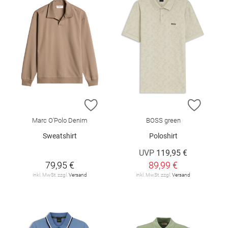
ZUR WUNSCHLISTE HINZUFÜGEN
ZUR W
Marc O'Polo Denim
BOSS green
Sweatshirt
Poloshirt
UVP
119,95 €
79,95 €
89,99 €
inkl. MwSt. zzgl.
Versand
inkl. MwSt. zzgl.
Versand