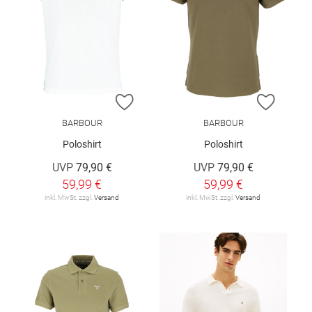
ZUR WUNSCHLISTE HINZUFÜGEN
ZUR W
BARBOUR
BARBOUR
Poloshirt
Poloshirt
UVP
79,90 €
UVP
79,90 €
59,99 €
59,99 €
inkl. MwSt. zzgl.
Versand
inkl. MwSt. zzgl.
Versand