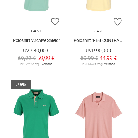
ZUR WUNSCHLISTE HINZUFÜGEN
ZUR W
GANT
GANT
Poloshirt "Archive Shield"
Poloshirt "REG CONTRAST"
UVP
80,00 €
UVP
90,00 €
69,99 €
59,99 €
59,99 €
44,99 €
inkl. MwSt. zzgl.
Versand
inkl. MwSt. zzgl.
Versand
-25%