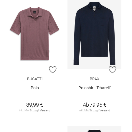
ZUR WUNSCHLISTE HINZUFÜGEN
ZUR W
BUGATTI
BRAX
Polo
Poloshirt "Pharell"
89,99 €
Ab
79,95 €
inkl. MwSt. zzgl.
Versand
inkl. MwSt. zzgl.
Versand