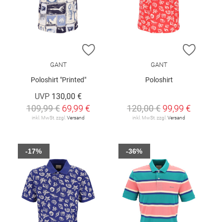
ZUR WUNSCHLISTE HINZUFÜGEN
ZUR W
GANT
GANT
Poloshirt "Printed"
Poloshirt
UVP
130,00 €
109,99 €
69,99 €
120,00 €
99,99 €
inkl. MwSt. zzgl.
Versand
inkl. MwSt. zzgl.
Versand
-17%
-36%