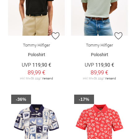
ZUR WUNSCHLISTE HINZUFÜGEN
ZUR W
Tommy Hilfiger
Tommy Hilfiger
Poloshirt
Poloshirt
UVP
119,90 €
UVP
119,90 €
89,99 €
89,99 €
inkl. MwSt. zzgl.
Versand
inkl. MwSt. zzgl.
Versand
-36%
-17%