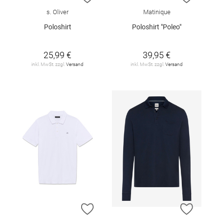
s. Oliver
Matinique
Poloshirt
Poloshirt "Poleo"
25,99 €
39,95 €
inkl. MwSt. zzgl.
Versand
inkl. MwSt. zzgl.
Versand
ZUR WUNSCHLISTE HINZUFÜGEN
ZUR W