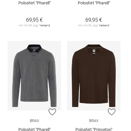
Poloshirt "Pharell"
Poloshirt "Pharell"
69,95 €
69,95 €
inkl. MwSt. zzgl.
Versand
inkl. MwSt. zzgl.
Versand
ZUR WUNSCHLISTE HINZUFÜGEN
ZUR W
BRAX
BRAX
Poloshirt "Pharell"
Poloshirt "Princeton"