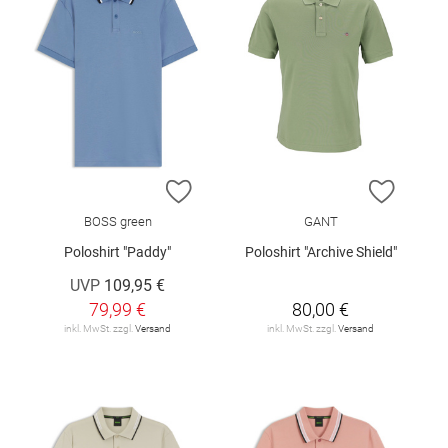
ZUR WUNSCHLISTE HINZUFÜGEN
ZUR W
BOSS green
GANT
Poloshirt "Paddy"
Poloshirt "Archive Shield"
UVP
109,95 €
79,99 €
80,00 €
inkl. MwSt. zzgl.
Versand
inkl. MwSt. zzgl.
Versand