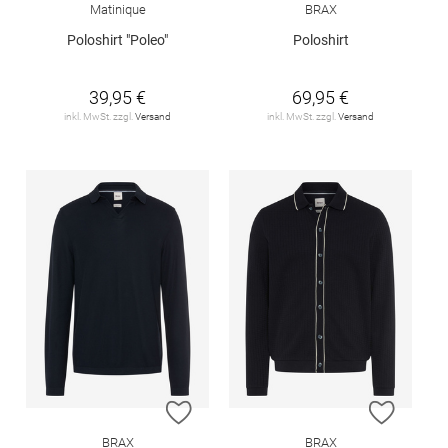
Matinique
BRAX
Poloshirt "Poleo"
Poloshirt
39,95 €
69,95 €
inkl. MwSt. zzgl.
Versand
inkl. MwSt. zzgl.
Versand
ZUR WUNSCHLISTE HINZUFÜGEN
ZUR W
BRAX
BRAX