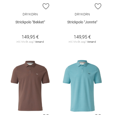
ZUR WUNSCHLISTE HINZUFÜGEN
ZUR W
DRYKORN
DRYKORN
Strickpolo "Bekket"
Strickpolo "Jonnte"
149,95 €
149,95 €
inkl. MwSt. zzgl.
Versand
inkl. MwSt. zzgl.
Versand