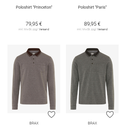
Poloshirt "Princeton"
Poloshirt "Paris"
79,95 €
89,95 €
inkl. MwSt. zzgl.
Versand
inkl. MwSt. zzgl.
Versand
ZUR WUNSCHLISTE HINZUFÜGEN
ZUR W
BRAX
BRAX