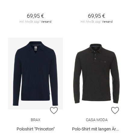
69,95 €
69,95 €
inkl. MwSt. zzgl.
Versand
inkl. MwSt. zzgl.
Versand
ZUR WUNSCHLISTE HINZUFÜGEN
ZUR W
BRAX
CASA MODA
Poloshirt "Princeton"
Polo-Shirt mit langen Ärmeln