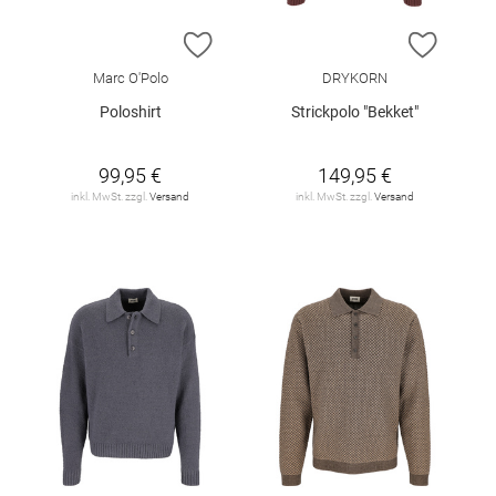
ZUR WUNSCHLISTE HINZUFÜGEN
ZUR W
Marc O'Polo
DRYKORN
Poloshirt
Strickpolo "Bekket"
99,95 €
149,95 €
inkl. MwSt. zzgl.
Versand
inkl. MwSt. zzgl.
Versand