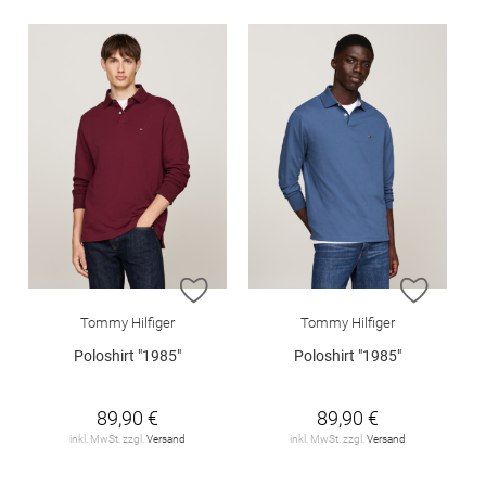
ZUR WUNSCHLISTE HINZUFÜGEN
ZUR W
Tommy Hilfiger
Tommy Hilfiger
Poloshirt "1985"
Poloshirt "1985"
89,90 €
89,90 €
inkl. MwSt. zzgl.
Versand
inkl. MwSt. zzgl.
Versand