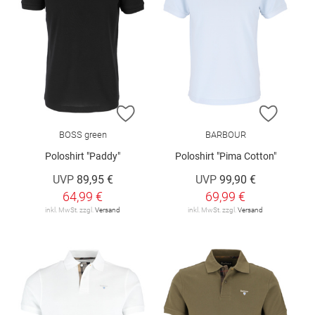
ZUR WUNSCHLISTE HINZUFÜGEN
ZUR W
BOSS green
BARBOUR
Poloshirt "Paddy"
Poloshirt "Pima Cotton"
UVP
89,95 €
UVP
99,90 €
64,99 €
69,99 €
inkl. MwSt. zzgl.
Versand
inkl. MwSt. zzgl.
Versand