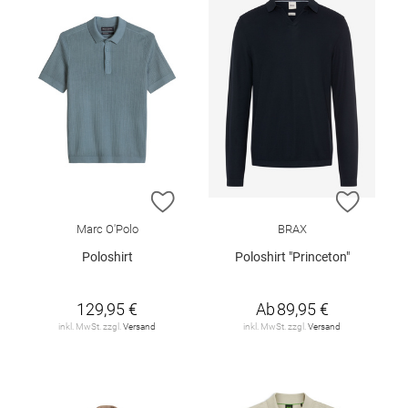
ZUR WUNSCHLISTE HINZUFÜGEN
ZUR W
Marc O'Polo
BRAX
Poloshirt
Poloshirt "Princeton"
129,95 €
Ab
89,95 €
inkl. MwSt. zzgl.
Versand
inkl. MwSt. zzgl.
Versand