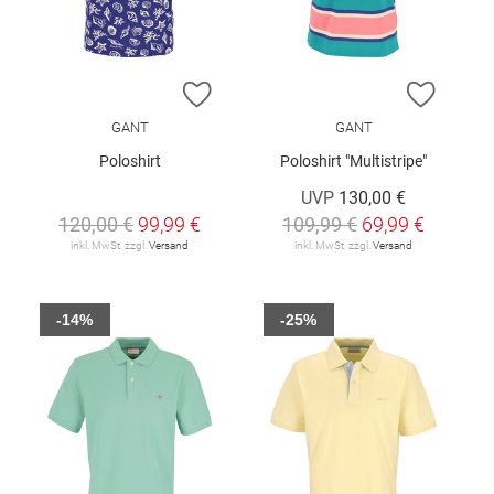
ZUR WUNSCHLISTE HINZUFÜGEN
ZUR W
GANT
GANT
Poloshirt
Poloshirt "Multistripe"
UVP
130,00 €
120,00 €
99,99 €
109,99 €
69,99 €
inkl. MwSt. zzgl.
Versand
inkl. MwSt. zzgl.
Versand
-14%
-25%