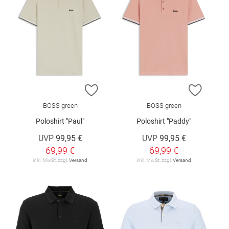
ZUR WUNSCHLISTE HINZUFÜGEN
ZUR W
BOSS green
BOSS green
Poloshirt "Paul"
Poloshirt "Paddy"
UVP
99,95 €
UVP
99,95 €
69,99 €
69,99 €
inkl. MwSt. zzgl.
Versand
inkl. MwSt. zzgl.
Versand