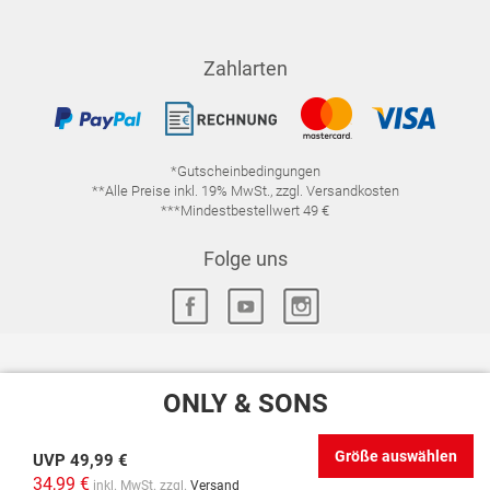
Zahlarten
*Gutscheinbedingungen
**Alle Preise inkl. 19% MwSt., zzgl. Versandkosten
***Mindestbestellwert 49 €
Folge uns
ONLY & SONS
IMPRESSUM
FAQ
DATENSCHUTZ
DATENSCHUTZ-EINSTELLUNGEN
WIDERRUFSRECHT
Größe auswählen
UVP
49,99 €
VERTRAG WIDERRUFEN
AGB
34,99 €
inkl. MwSt. zzgl.
Versand