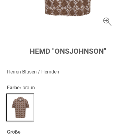
Zum
HEMD "ONSJOHNSON"
Anfang
der
Bildergalerie
Herren Blusen / Hemden
springen
Farbe:
braun
Größe