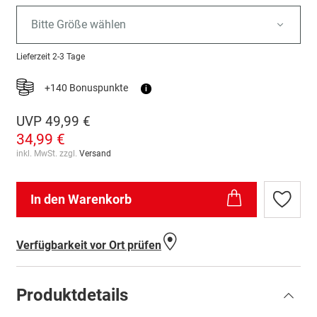
Bitte Größe wählen
Lieferzeit
2-3 Tage
+140 Bonuspunkte
i
UVP
49,99 €
34,99 €
inkl. MwSt. zzgl.
Versand
In den Warenkorb
Zur
Wunschl
hinzufü
Verfügbarkeit vor Ort prüfen
Produktdetails