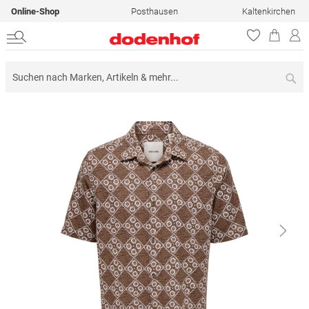
Online-Shop
Posthausen
Kaltenkirchen
Su
Zum
Ende
der
Bildergalerie
springen