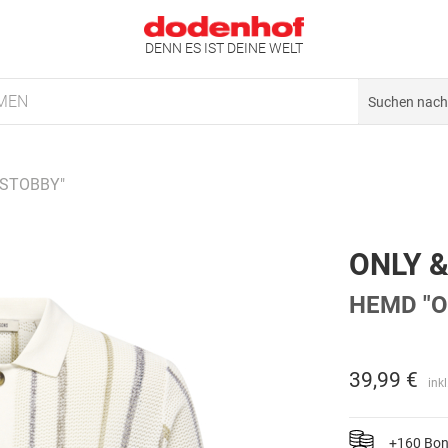
DENN ES IST DEINE WELT
MEN
NSTOBBY"
ONLY 
HEMD "
39,99 €
ink
+160 Bo