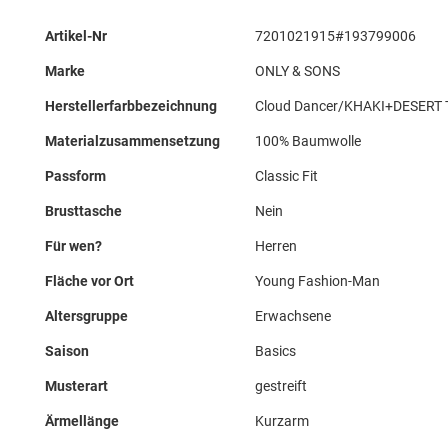
Mehr
Artikel-Nr
7201021915#193799006
Informationen
Marke
ONLY & SONS
Herstellerfarbbezeichnung
Cloud Dancer/KHAKI+DESERT
Materialzusammensetzung
100% Baumwolle
Passform
Classic Fit
Brusttasche
Nein
Für wen?
Herren
Fläche vor Ort
Young Fashion-Man
Altersgruppe
Erwachsene
Saison
Basics
Musterart
gestreift
Ärmellänge
Kurzarm