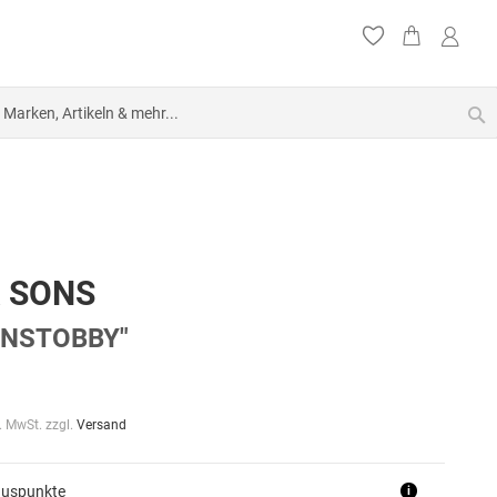
S
& SONS
ONSTOBBY"
l. MwSt. zzgl.
Versand
nuspunkte
i