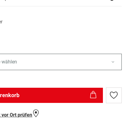
er
e wählen
arenkorb
Zur
Wunschlist
hinzufügen
 vor Ort prüfen