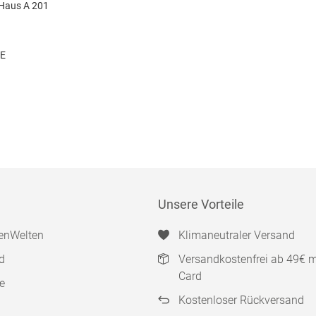
 Haus A 201
DE
Unsere Vorteile
enWelten
Klimaneutraler Versand
d
Versandkostenfrei ab 49€ 
Card
e
Kostenloser Rückversand