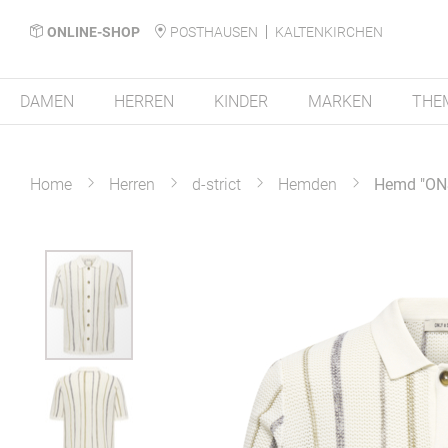
ONLINE-SHOP
POSTHAUSEN
KALTENKIRCHEN
DAMEN
HERREN
KINDER
MARKEN
THE
Home
Herren
d-strict
Hemden
Hemd "O
Zum
Ende
der
Bildergalerie
springen