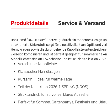
Zum
Anfang
Produktdetails
Service & Versand
der
Bildergalerie
springen
Das Hemd "ONSTOBBY" überzeugt durch ein modernes Design und h
strukturierte Strickstoff sorgt für eine stilvolle, klare Optik und 
Hemdkragen sowie die durchgehende Knopfleiste unterstreichen di
vielseitig kombinieren und ist perfekt geeignet für sommerliche A
Modell richtet sich an Erwachsene und ist Teil der Kollektion 20
Verschluss: Knopfleiste
Klassischer Hemdkragen
Kurzarm – ideal für warme Tage
Teil der Kollektion 2026-1 SPRING (NOOS)
Strukturstrick für stilvolles, klares Aussehen
Perfekt für Sommer, Gartenpartys, Festivals und Urla