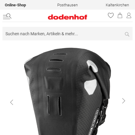
Online-Shop
Posthausen
Kaltenkirchen
Su
Zum
Ende
der
Bildergalerie
springen