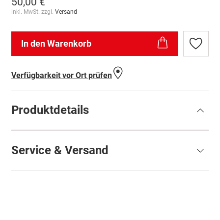
50,00 €
inkl. MwSt. zzgl.
Versand
In den Warenkorb
Zur
Wunschl
hinzufü
Verfügbarkeit vor Ort prüfen
Produktdetails
Service & Versand