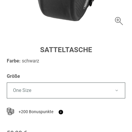
Zum
SATTELTASCHE
Anfang
der
Farbe:
schwarz
Bildergalerie
springen
Größe
One Size
+200 Bonuspunkte
i