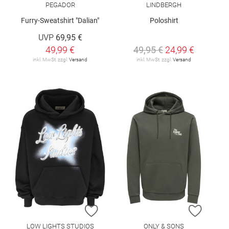
PEGADOR
LINDBERGH
Furry-Sweatshirt "Dalian"
Poloshirt
UVP
69,95 €
49,99 €
49,95 €
24,99 €
inkl. MwSt. zzgl.
Versand
inkl. MwSt. zzgl.
Versand
ZUR WUNSCHLISTE HINZUFÜGEN
ZUR W
LOW LIGHTS STUDIOS
ONLY & SONS