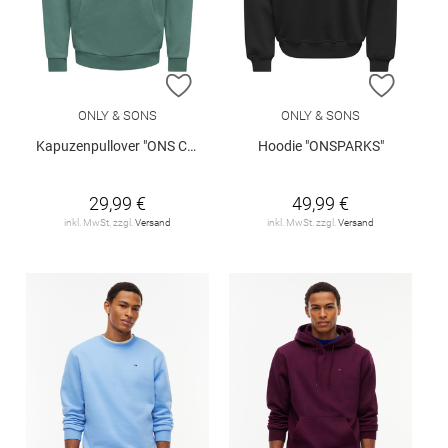
ZUR WUNSCHLISTE HINZUFÜGEN
ZUR W
ONLY & SONS
ONLY & SONS
Kapuzenpullover "ONS Ceres"
Hoodie "ONSPARKS"
29,99 €
49,99 €
inkl. MwSt. zzgl.
Versand
inkl. MwSt. zzgl.
Versand