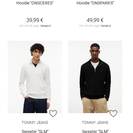
Hoodie "ONSCERES"
Hoodie "ONSPARKS"
39,99 €
49,99 €
inkl. MwSt. zzgl.
Versand
inkl. MwSt. zzgl.
Versand
ZUR WUNSCHLISTE HINZUFÜGEN
ZUR W
TOMMY JEANS
TOMMY JEANS
Sweater "SLM"
Sweater "SLM"