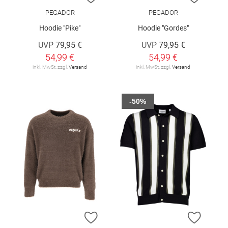
PEGADOR
PEGADOR
Hoodie "Pike"
Hoodie "Gordes"
UVP
79,95 €
UVP
79,95 €
54,99 €
54,99 €
inkl. MwSt. zzgl.
Versand
inkl. MwSt. zzgl.
Versand
-50%
ZUR WUNSCHLISTE HINZUFÜGEN
ZUR W