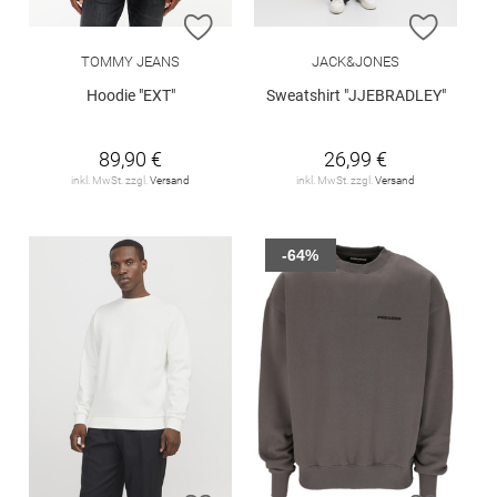
ZUR WUNSCHLISTE HINZUFÜGEN
ZUR W
TOMMY JEANS
JACK&JONES
Hoodie "EXT"
Sweatshirt "JJEBRADLEY"
89,90 €
26,99 €
inkl. MwSt. zzgl.
Versand
inkl. MwSt. zzgl.
Versand
-64%