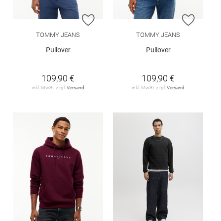
ZUR WUNSCHLISTE HINZUFÜGEN
ZUR W
TOMMY JEANS
TOMMY JEANS
Pullover
Pullover
109,90 €
109,90 €
inkl. MwSt. zzgl.
Versand
inkl. MwSt. zzgl.
Versand