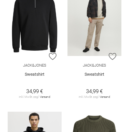
ZUR WUNSCHLISTE HINZUFÜGEN
ZUR W
JACK&JONES
JACK&JONES
Sweatshirt
Sweatshirt
34,99 €
34,99 €
inkl. MwSt. zzgl.
Versand
inkl. MwSt. zzgl.
Versand