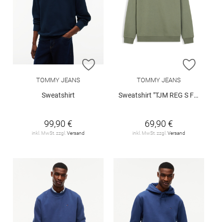
ZUR WUNSCHLISTE HINZUFÜGEN
ZUR W
TOMMY JEANS
TOMMY JEANS
Sweatshirt
Sweatshirt "TJM REG S FLAG CREW EXT"
99,90 €
69,90 €
inkl. MwSt. zzgl.
Versand
inkl. MwSt. zzgl.
Versand