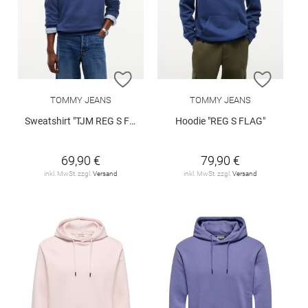
ZUR WUNSCHLISTE HINZUFÜGEN
ZUR W
TOMMY JEANS
TOMMY JEANS
Sweatshirt "TJM REG S FLAG CREW EXT"
Hoodie "REG S FLAG"
69,90 €
79,90 €
inkl. MwSt. zzgl.
Versand
inkl. MwSt. zzgl.
Versand