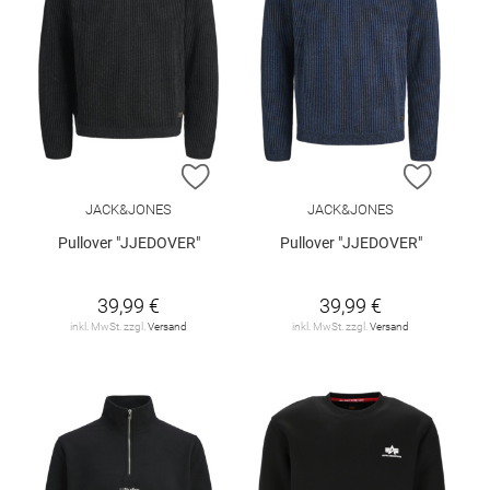
ZUR WUNSCHLISTE HINZUFÜGEN
ZUR W
JACK&JONES
JACK&JONES
Pullover "JJEDOVER"
Pullover "JJEDOVER"
39,99 €
39,99 €
inkl. MwSt. zzgl.
Versand
inkl. MwSt. zzgl.
Versand