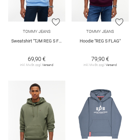
ZUR WUNSCHLISTE HINZUFÜGEN
ZUR W
TOMMY JEANS
TOMMY JEANS
Sweatshirt "TJM REG S FLAG CREW EXT"
Hoodie "REG S FLAG"
69,90 €
79,90 €
inkl. MwSt. zzgl.
Versand
inkl. MwSt. zzgl.
Versand