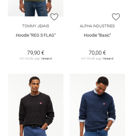
ZUR WUNSCHLISTE HINZUFÜGEN
ZUR W
TOMMY JEANS
ALPHA INDUSTRIES
Hoodie "REG S FLAG"
Hoodie "Basic"
79,90 €
70,00 €
inkl. MwSt. zzgl.
Versand
inkl. MwSt. zzgl.
Versand