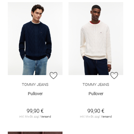
ZUR WUNSCHLISTE HINZUFÜGEN
ZUR W
TOMMY JEANS
TOMMY JEANS
Pullover
Pullover
99,90 €
99,90 €
inkl. MwSt. zzgl.
Versand
inkl. MwSt. zzgl.
Versand