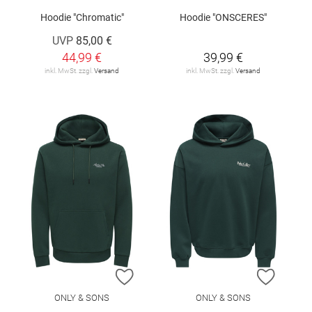
Hoodie "Chromatic"
Hoodie "ONSCERES"
UVP
85,00 €
44,99 €
39,99 €
inkl. MwSt. zzgl.
Versand
inkl. MwSt. zzgl.
Versand
ZUR WUNSCHLISTE HINZUFÜGEN
ZUR W
ONLY & SONS
ONLY & SONS