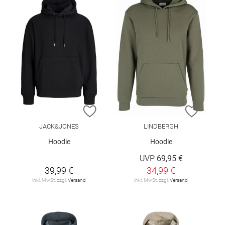
ZUR WUNSCHLISTE HINZUFÜGEN
ZUR W
JACK&JONES
LINDBERGH
Hoodie
Hoodie
UVP
69,95 €
39,99 €
34,99 €
inkl. MwSt. zzgl.
Versand
inkl. MwSt. zzgl.
Versand