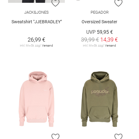
ZUR WUNSCHLISTE HINZUFÜGEN
ZUR W
JACK&JONES
PEGADOR
Sweatshirt "JJEBRADLEY"
Oversized Sweater
UVP
59,95 €
26,99 €
39,99 €
14,39 €
inkl. MwSt. zzgl.
Versand
inkl. MwSt. zzgl.
Versand
ZUR WUNSCHLISTE HINZUFÜGEN
ZUR W