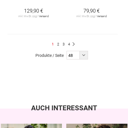
129,90 €
79,90 €
inkl. MwSt. zzgl.
Versand
inkl. MwSt. zzgl.
Versand
Seite
Du
Seite
Seite
Seite
1
2
3
4
Seite
Weiter
liest
Produkte / Seite
gerade
Seite
AUCH INTERESSANT