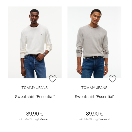
ZUR WUNSCHLISTE HINZUFÜGEN
ZUR W
TOMMY JEANS
TOMMY JEANS
Sweatshirt "Essential"
Sweatshirt "Essential"
89,90 €
89,90 €
inkl. MwSt. zzgl.
Versand
inkl. MwSt. zzgl.
Versand