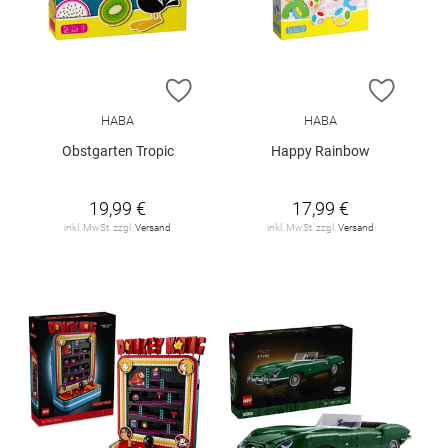
ZUR WUNSCHLISTE HINZUFÜGEN
ZUR W
HABA
HABA
Obstgarten Tropic
Happy Rainbow
19,99 €
17,99 €
inkl. MwSt. zzgl.
Versand
inkl. MwSt. zzgl.
Versand