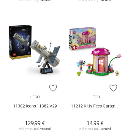
inkl. MwSt. zzgl.
Versand
inkl. MwSt. zzgl.
Versand
ZUR WUNSCHLISTE HINZUFÜGEN
ZUR W
LEGO
LEGO
11382 Icons 11382 V29
11212 Kitty Fees Gartenhaus V29
129,99 €
14,99 €
inkl. MwSt. zzgl.
Versand
inkl. MwSt. zzgl.
Versand