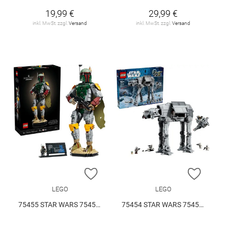
19,99 €
29,99 €
inkl. MwSt. zzgl.
Versand
inkl. MwSt. zzgl.
Versand
ZUR WUNSCHLISTE HINZUFÜGEN
ZUR W
LEGO
LEGO
75455 STAR WARS 75455 V29
75454 STAR WARS 75454 V29