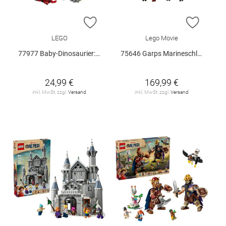
ZUR WUNSCHLISTE HINZUFÜGEN
ZUR W
LEGO
Lego Movie
77977 Baby-Dinosaurier: Pteranodon V29
75646 Garps Marineschlachtschiff V29
24,99 €
169,99 €
inkl. MwSt. zzgl.
Versand
inkl. MwSt. zzgl.
Versand