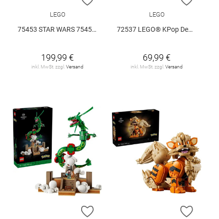
LEGO
LEGO
75453 STAR WARS 75453 V29
72537 LEGO® KPop Demon Hunters 72537 V29
199,99 €
69,99 €
inkl. MwSt. zzgl.
Versand
inkl. MwSt. zzgl.
Versand
ZUR WUNSCHLISTE HINZUFÜGEN
ZUR W