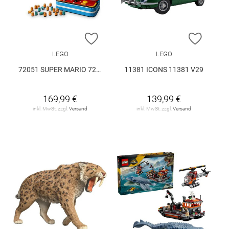
ZUR WUNSCHLISTE HINZUFÜGEN
ZUR W
LEGO
LEGO
72051 SUPER MARIO 72051 V29
11381 ICONS 11381 V29
169,99 €
139,99 €
inkl. MwSt. zzgl.
Versand
inkl. MwSt. zzgl.
Versand