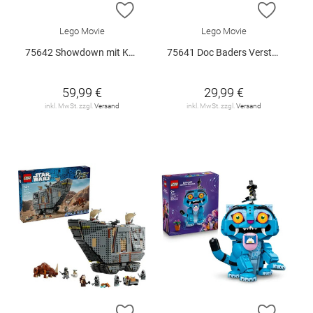
ZUR WUNSCHLISTE HINZUFÜGEN
ZUR W
Lego Movie
Lego Movie
75642 Showdown mit Kapitän Smoker V29
75641 Doc Baders Versteck V29
59,99 €
29,99 €
inkl. MwSt. zzgl.
Versand
inkl. MwSt. zzgl.
Versand
ZUR WUNSCHLISTE HINZUFÜGEN
ZUR W