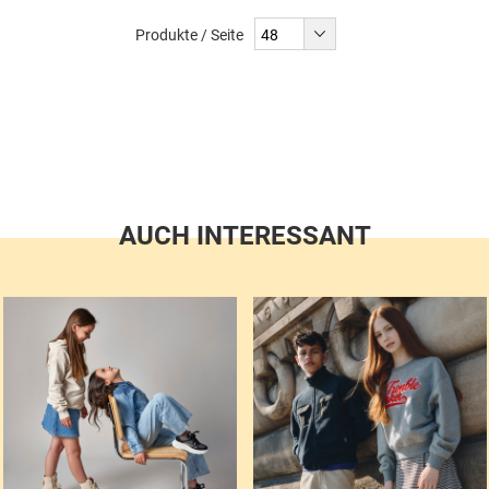
liest
Produkte / Seite
gerade
Seite
AUCH INTERESSANT