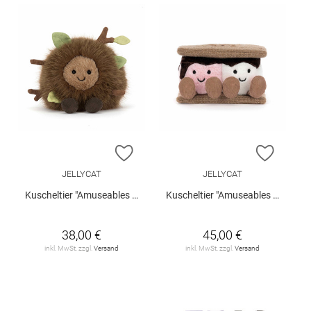
ZUR WUNSCHLISTE HINZUFÜGEN
ZUR W
JELLYCAT
JELLYCAT
Kuscheltier "Amuseables Mulshi Woodland Floor"
Kuscheltier "Amuseables S'mores"
38,00 €
45,00 €
inkl. MwSt. zzgl.
Versand
inkl. MwSt. zzgl.
Versand