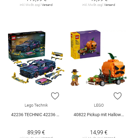
inkl. MwSt. zzgl.
Versand
inkl. MwSt. zzgl.
Versand
ZUR WUNSCHLISTE HINZUFÜGEN
ZUR W
Lego Technik
LEGO
42236 TECHNIC 42236 V29
40822 Pickup mit Halloweenkürbis V29
89,99 €
14,99 €