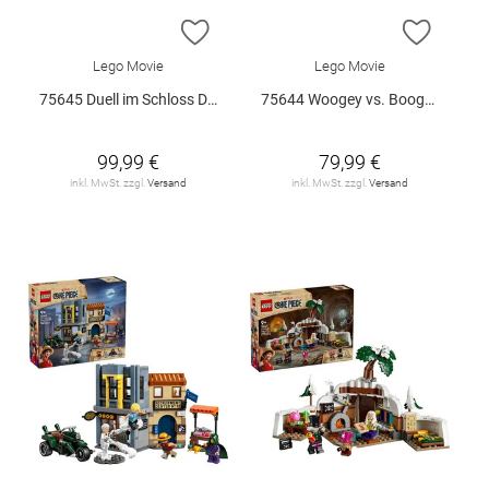
ZUR WUNSCHLISTE HINZUFÜGEN
ZUR W
Lego Movie
Lego Movie
75645 Duell im Schloss Drumm V29
75644 Woogey vs. Boogey Riesen a.. V29
99,99 €
79,99 €
inkl. MwSt. zzgl.
Versand
inkl. MwSt. zzgl.
Versand