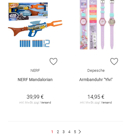
ZUR WUNSCHLISTE HINZUFÜGEN
ZUR W
NERF
Depesche
NERF Mandalorian
Armbanduhr "Ylvi"
39,99 €
14,95 €
inkl. MwSt. zzgl.
Versand
inkl. MwSt. zzgl.
Versand
Seite
Du
Seite
Seite
Seite
Seite
1
2
3
4
5
Seite
Weiter