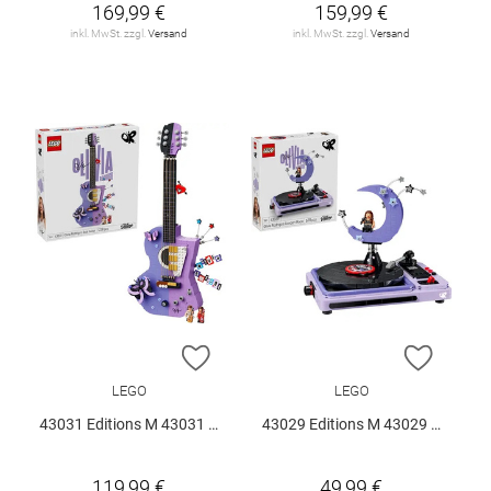
169,99 €
159,99 €
inkl. MwSt. zzgl.
Versand
inkl. MwSt. zzgl.
Versand
ZUR WUNSCHLISTE HINZUFÜGEN
ZUR W
LEGO
LEGO
43031 Editions M 43031 V29
43029 Editions M 43029 V29
119,99 €
49,99 €