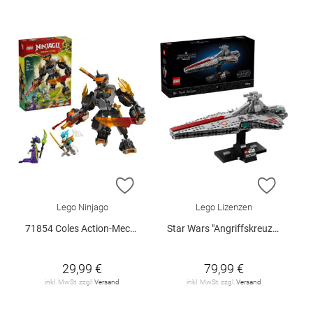
ZUR WUNSCHLISTE HINZUFÜGEN
ZUR W
Lego Ninjago
Lego Lizenzen
71854 Coles Action-Mech und Drache.. V29
Star Wars "Angriffskreuzer der Venator-Klasse", 75441
29,99 €
79,99 €
inkl. MwSt. zzgl.
Versand
inkl. MwSt. zzgl.
Versand