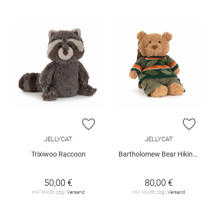
ZUR WUNSCHLISTE HINZUFÜGEN
ZUR W
JELLYCAT
JELLYCAT
Trixiwoo Raccoon
Bartholomew Bear Hiking Outfit
50,00 €
80,00 €
inkl. MwSt. zzgl.
Versand
inkl. MwSt. zzgl.
Versand