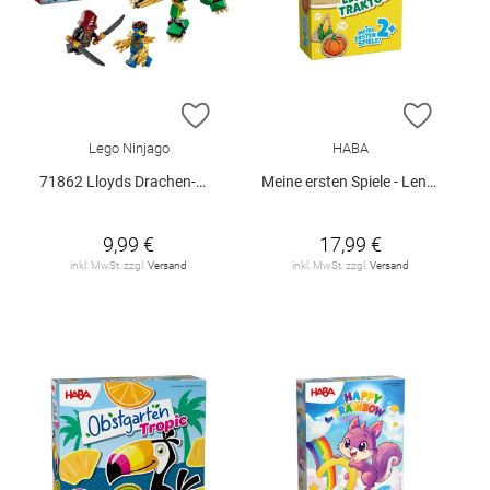
ZUR WUNSCHLISTE HINZUFÜGEN
ZUR W
Lego Ninjago
HABA
71862 Lloyds Drachen-Mech Battle Set V29
Meine ersten Spiele - Lennys Traktor
9,99 €
17,99 €
inkl. MwSt. zzgl.
Versand
inkl. MwSt. zzgl.
Versand