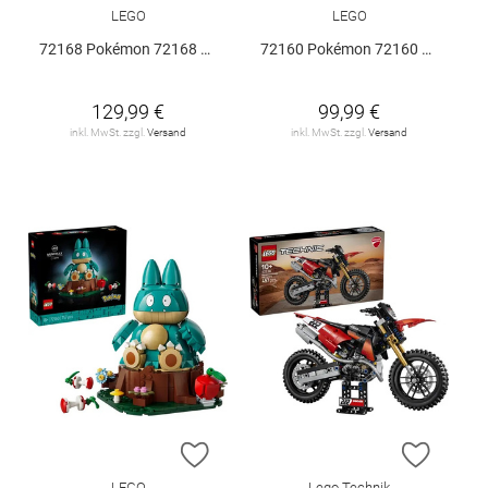
LEGO
LEGO
72168 Pokémon 72168 V29
72160 Pokémon 72160 V29
129,99 €
99,99 €
inkl. MwSt. zzgl.
Versand
inkl. MwSt. zzgl.
Versand
ZUR WUNSCHLISTE HINZUFÜGEN
ZUR W
LEGO
Lego Technik