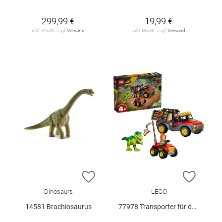
299,99 €
19,99 €
inkl. MwSt. zzgl.
Versand
inkl. MwSt. zzgl.
Versand
ZUR WUNSCHLISTE HINZUFÜGEN
ZUR W
Dinosaurs
LEGO
14581 Brachiosaurus
77978 Transporter für den Jungen T.. V29