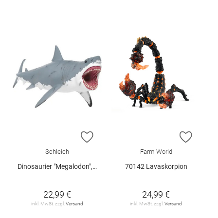
ZUR WUNSCHLISTE HINZUFÜGEN
ZUR W
Schleich
Farm World
Dinosaurier "Megalodon", Schleich
70142 Lavaskorpion
22,99 €
24,99 €
inkl. MwSt. zzgl.
Versand
inkl. MwSt. zzgl.
Versand