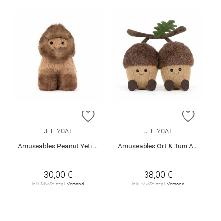
ZUR WUNSCHLISTE HINZUFÜGEN
ZUR W
JELLYCAT
JELLYCAT
Amuseables Peanut Yeti Outfit
Amuseables Ort & Tum Acorns
30,00 €
38,00 €
inkl. MwSt. zzgl.
Versand
inkl. MwSt. zzgl.
Versand