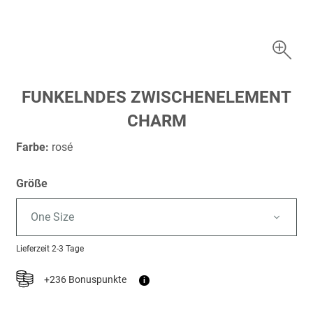
Zum
FUNKELNDES ZWISCHENELEMENT
Anfang
CHARM
der
Bildergalerie
Farbe:
rosé
springen
Größe
One Size
Lieferzeit
2-3 Tage
+236 Bonuspunkte
i