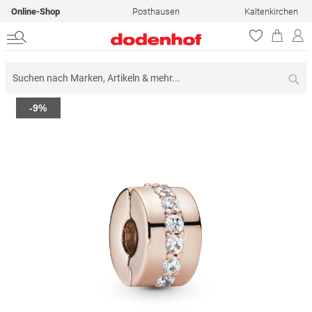
Online-Shop
Posthausen
Kaltenkirchen
Su
Zum
-9%
Ende
der
Bildergalerie
springen