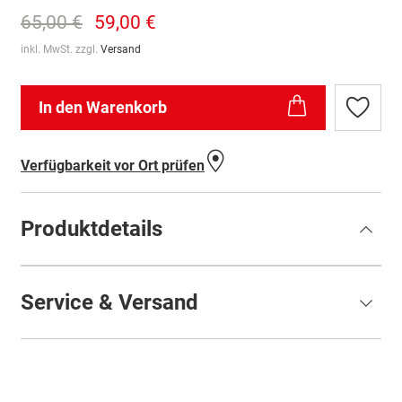
65,00 €
59,00 €
inkl. MwSt. zzgl.
Versand
In den Warenkorb
Zur
Wunschl
hinzufü
Verfügbarkeit vor Ort prüfen
Produktdetails
Service & Versand