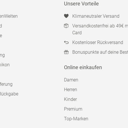
Unsere Vorteile
enWelten
Klimaneutraler Versand
d
Versandkostenfrei ab 49€ 
Card
e
Kostenloser Rückversand
Bonuspunkte auf deine Bes
ung
xikon
Online einkaufen
Damen
ferung
Herren
Rückgabe
Kinder
Premium
Top-Marken