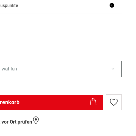
nuspunkte
i
e wählen
arenkorb
Zur
Wunschlist
hinzufügen
 vor Ort prüfen