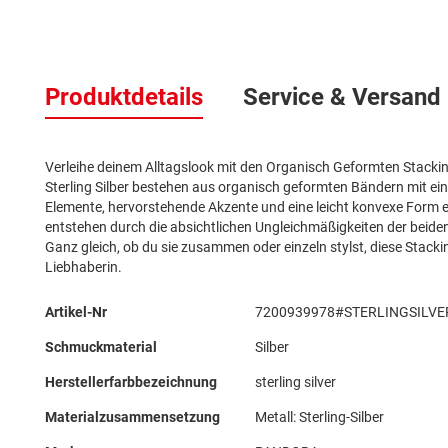
Zum
Anfang
Produktdetails
Service & Versand
der
Bildergalerie
springen
Verleihe deinem Alltagslook mit den Organisch Geformten Stacki
Sterling Silber bestehen aus organisch geformten Bändern mit ein
Elemente, hervorstehende Akzente und eine leicht konvexe Form e
entstehen durch die absichtlichen Ungleichmäßigkeiten der bei
Ganz gleich, ob du sie zusammen oder einzeln stylst, diese Stackin
Liebhaberin.
Mehr
Artikel-Nr
7200939978#STERLINGSILVE
Informationen
Schmuckmaterial
Silber
Herstellerfarbbezeichnung
sterling silver
Materialzusammensetzung
Metall: Sterling-Silber