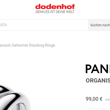
DENN ES IST DEINE WELT
MEN
anisch Geformte Stacking-Ringe
ORGANI
99,00 €
ink