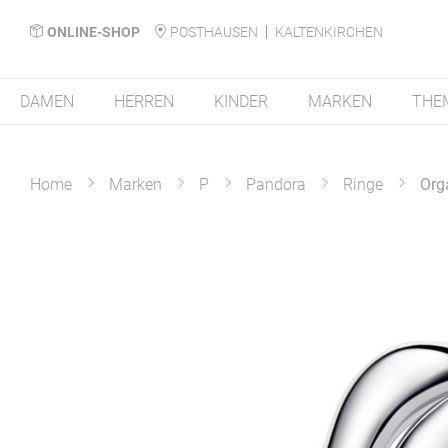
ONLINE-SHOP
POSTHAUSEN
KALTENKIRCHEN
DAMEN
HERREN
KINDER
MARKEN
THE
Home
Marken
P
Pandora
Ringe
Org
Zum
Ende
der
Bildergalerie
springen