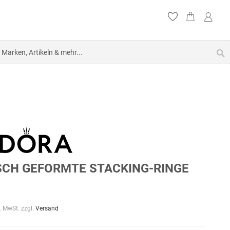
S
SCH GEFORMTE STACKING-RINGE
l. MwSt. zzgl.
Versand