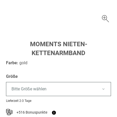
Zum
MOMENTS NIETEN-
Anfang
KETTENARMBAND
der
Bildergalerie
Farbe:
gold
springen
Größe
Bitte Größe wählen
Lieferzeit
2-3 Tage
+516 Bonuspunkte
i