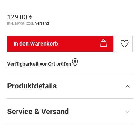
129,00 €
inkl. MwSt. zzgl.
Versand
In den Warenkorb
Zur
Wunschl
hinzufü
Verfügbarkeit vor Ort prüfen
Produktdetails
Service & Versand