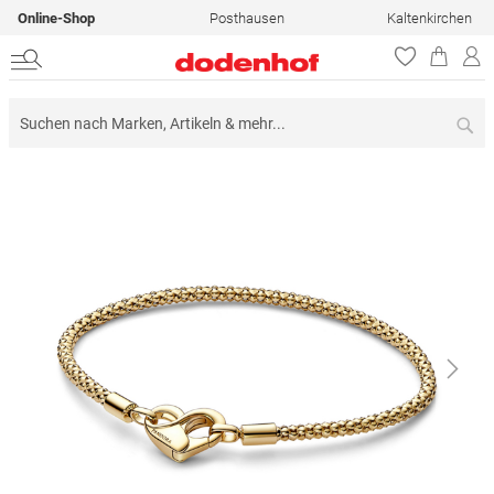
Online-Shop
Posthausen
Kaltenkirchen
Su
Zum
Ende
der
Bildergalerie
springen