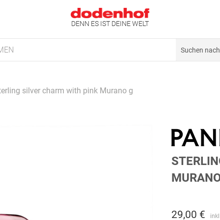
DENN ES IST DEINE WELT
MEN
terling silver charm with pink Murano g
STERLIN
MURANO
29,00 €
ink