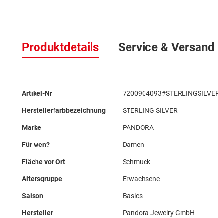
Zum
Anfang
Produktdetails
Service & Versand
der
Bildergalerie
springen
Mehr
Artikel-Nr
7200904093#STERLINGSILVE
Informationen
Herstellerfarbbezeichnung
STERLING SILVER
Marke
PANDORA
Für wen?
Damen
Fläche vor Ort
Schmuck
Altersgruppe
Erwachsene
Saison
Basics
Hersteller
Pandora Jewelry GmbH