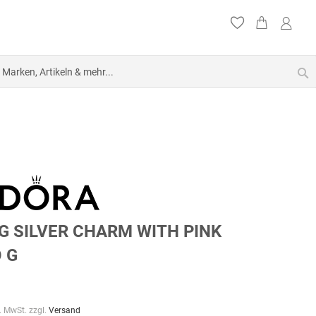
S
G SILVER CHARM WITH PINK
 G
l. MwSt. zzgl.
Versand