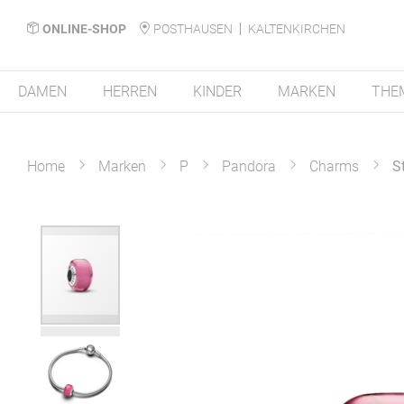
ONLINE-SHOP
POSTHAUSEN
KALTENKIRCHEN
DAMEN
HERREN
KINDER
MARKEN
THE
Home
Marken
P
Pandora
Charms
S
Zum
Ende
der
Bildergalerie
springen