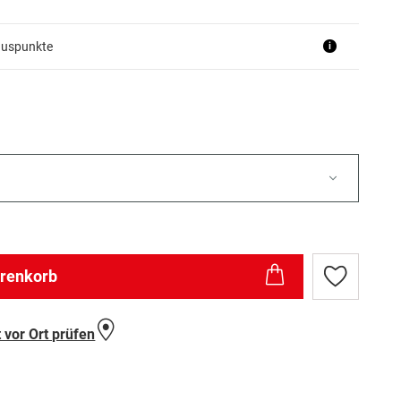
nuspunkte
i
arenkorb
Zur
Wunschlist
hinzufügen
 vor Ort prüfen