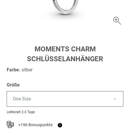
Zum
MOMENTS CHARM
Anfang
SCHLÜSSELANHÄNGER
der
Bildergalerie
Farbe:
silber
springen
Größe
One Size
Lieferzeit
2-3 Tage
+196 Bonuspunkte
i