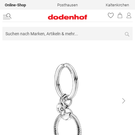
Online-Shop
Posthausen
Kaltenkirchen
Su
Zum
Ende
der
Bildergalerie
springen