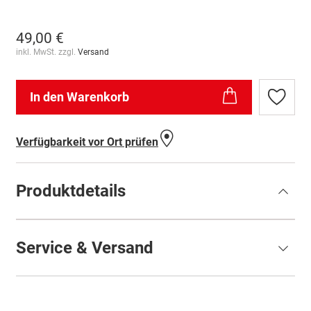
49,00 €
inkl. MwSt. zzgl.
Versand
In den Warenkorb
Zur
Wunschl
hinzufü
Verfügbarkeit vor Ort prüfen
Produktdetails
Service & Versand