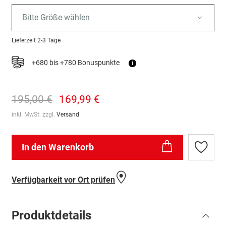
Bitte Größe wählen
Lieferzeit
2-3 Tage
+680 bis +780 Bonuspunkte
i
195,00 €
169,99 €
inkl. MwSt. zzgl.
Versand
In den Warenkorb
Zur
Wunschl
hinzufü
Verfügbarkeit vor Ort prüfen
Produktdetails