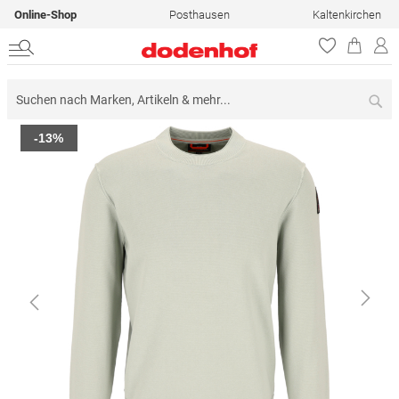
Online-Shop
Posthausen
Kaltenkirchen
Su
Zum
-13%
Ende
der
Bildergalerie
springen