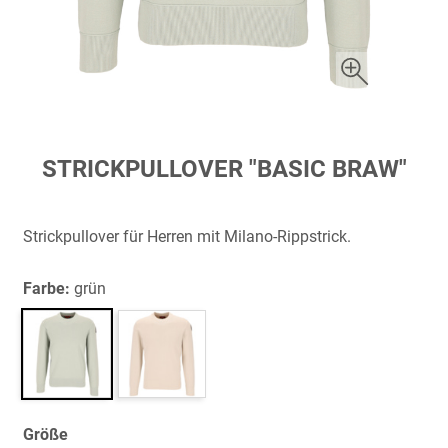
Zum
STRICKPULLOVER "BASIC BRAW"
Anfang
der
Bildergalerie
Strickpullover für Herren mit Milano-Rippstrick.
springen
Farbe:
grün
Größe