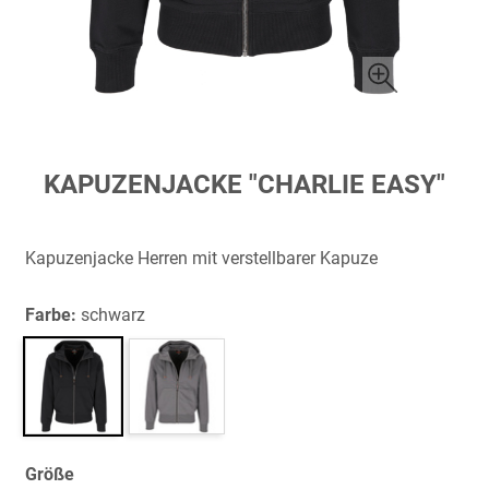
Zum
KAPUZENJACKE "CHARLIE EASY"
Anfang
der
Bildergalerie
Kapuzenjacke Herren mit verstellbarer Kapuze
springen
Farbe:
schwarz
Größe