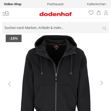
Online-Shop
Posthausen
Kaltenkirchen
Su
Zum
-15%
Ende
der
Bildergalerie
springen