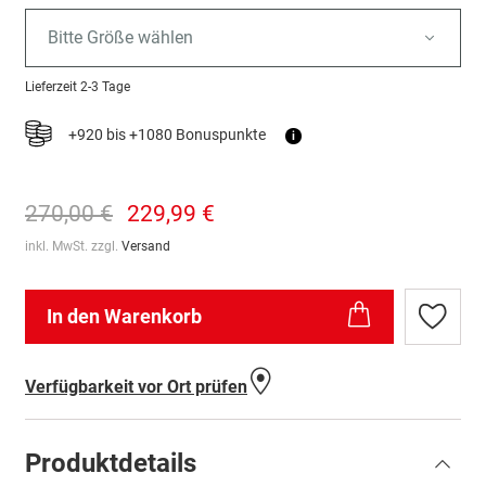
Bitte Größe wählen
Lieferzeit
2-3 Tage
+920 bis +1080 Bonuspunkte
i
270,00 €
229,99 €
inkl. MwSt. zzgl.
Versand
In den Warenkorb
Zur
Wunschl
hinzufü
Verfügbarkeit vor Ort prüfen
Produktdetails