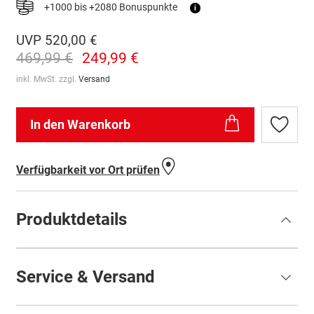
+1000 bis +2080 Bonuspunkte
i
UVP
520,00 €
469,99 €
249,99 €
inkl. MwSt. zzgl.
Versand
In den Warenkorb
Zur
Wunschl
hinzufü
Verfügbarkeit vor Ort prüfen
Produktdetails
Service & Versand