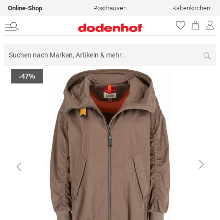
Online-Shop
Posthausen
Kaltenkirchen
Su
Zum
-47%
Ende
der
Bildergalerie
springen