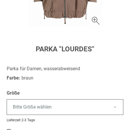
Zum
PARKA "LOURDES"
Anfang
der
Bildergalerie
Parka für Damen, wasserabweisend
springen
Farbe:
braun
Größe
Bitte Größe wählen
Lieferzeit
2-3 Tage