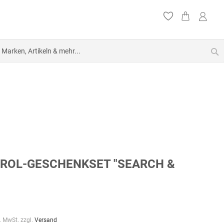
S
ROL-GESCHENKSET "SEARCH &
l. MwSt. zzgl.
Versand