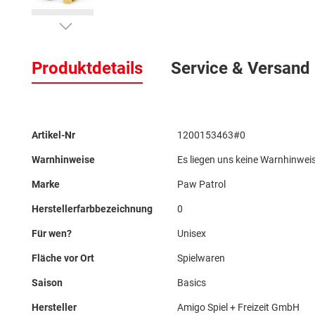
Zum
Anfang
Produktdetails
Service & Versand
der
Bildergalerie
springen
Mehr
Artikel-Nr
1200153463#0
Informationen
Warnhinweise
Es liegen uns keine Warnhinweis
Marke
Paw Patrol
Herstellerfarbbezeichnung
0
Für wen?
Unisex
Fläche vor Ort
Spielwaren
Saison
Basics
Hersteller
Amigo Spiel + Freizeit GmbH