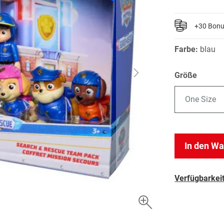
+30 Bon
Farbe:
blau
Größe
One Size
In den W
Verfügbarkeit