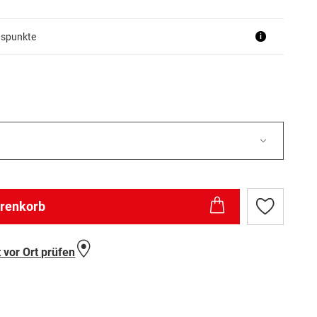
uspunkte
i
arenkorb
Zur
Wunschlist
hinzufügen
 vor Ort prüfen