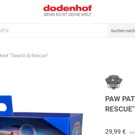
DENN ES IST DEINE WELT
MEN
kset "Search & Rescue"
PAW PAT
RESCUE"
29,99 €
ink