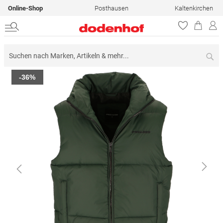
Online-Shop
Posthausen
Kaltenkirchen
Su
Zum
-36%
Ende
der
Bildergalerie
springen