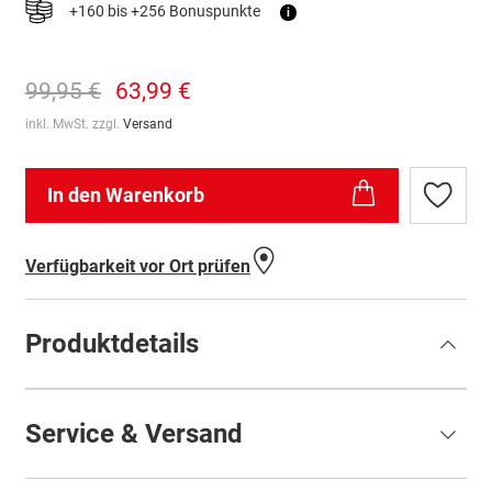
+160 bis +256 Bonuspunkte
i
99,95 €
63,99 €
inkl. MwSt. zzgl.
Versand
In den Warenkorb
Zur
Wunschl
hinzufü
Verfügbarkeit vor Ort prüfen
Produktdetails
Service & Versand