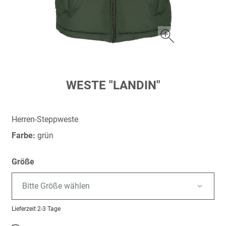
Zum
WESTE "LANDIN"
Anfang
der
Bildergalerie
Herren-Steppweste
springen
Farbe:
grün
Größe
Bitte Größe wählen
Lieferzeit
2-3 Tage