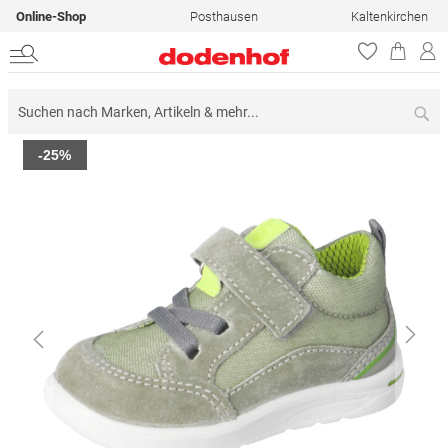
Online-Shop
Posthausen
Kaltenkirchen
Su
Zum
-25%
Ende
der
Bildergalerie
springen