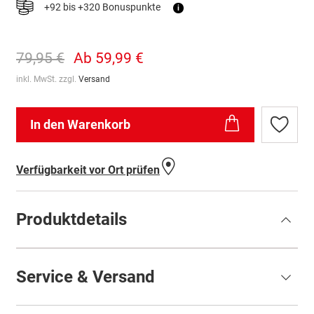
+92 bis +320 Bonuspunkte
i
79,95 €
Ab
59,99 €
inkl. MwSt. zzgl.
Versand
In den Warenkorb
Zur
Wunschl
hinzufü
Verfügbarkeit vor Ort prüfen
Produktdetails
Service & Versand