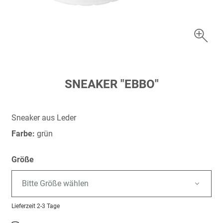
Zum
SNEAKER "EBBO"
Anfang
der
Bildergalerie
Sneaker aus Leder
springen
Farbe:
grün
Größe
Bitte Größe wählen
Lieferzeit
2-3 Tage