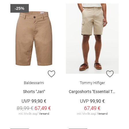
-25%
ZUR WUNSCHLISTE HINZUFÜGEN
ZUR W
Baldessarini
Tommy Hilfiger
Shorts "Jari"
Cargoshorts "Essential Twill"
UVP
99,90 €
UVP
99,90 €
89,99 €
67,49 €
67,49 €
inkl. MwSt. zzgl.
Versand
inkl. MwSt. zzgl.
Versand