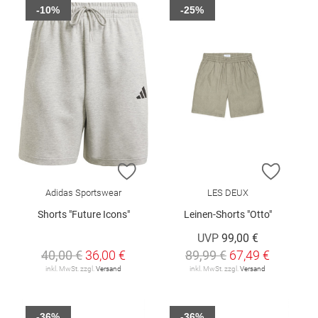
-10%
-25%
ZUR WUNSCHLISTE HINZUFÜGEN
ZUR W
Adidas Sportswear
LES DEUX
Shorts "Future Icons"
Leinen-Shorts "Otto"
UVP
99,00 €
40,00 €
36,00 €
89,99 €
67,49 €
inkl. MwSt. zzgl.
Versand
inkl. MwSt. zzgl.
Versand
-36%
-36%