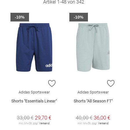
Artikel
1
-
48
von
342
-10%
-10%
ZUR WUNSCHLISTE HINZUFÜGEN
ZUR W
Adidas Sportswear
Adidas Sportswear
Shorts "Essentials Linear"
Shorts "All Season FT"
33,00 €
29,70 €
40,00 €
36,00 €
inkl. MwSt. zzgl.
Versand
inkl. MwSt. zzgl.
Versand