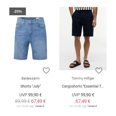
-25%
ZUR WUNSCHLISTE HINZUFÜGEN
ZUR W
Baldessarini
Tommy Hilfiger
Shorts "July"
Cargoshorts "Essential Twill"
UVP
99,90 €
UVP
99,90 €
89,99 €
67,49 €
67,49 €
inkl. MwSt. zzgl.
Versand
inkl. MwSt. zzgl.
Versand