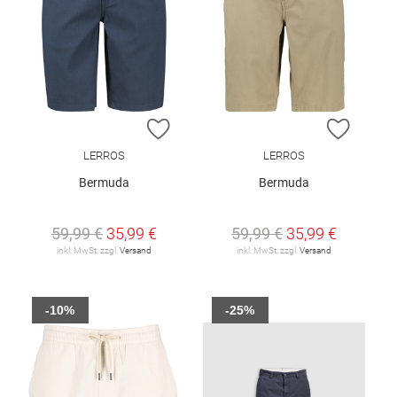
ZUR WUNSCHLISTE HINZUFÜGEN
ZUR W
LERROS
LERROS
Bermuda
Bermuda
59,99 €
35,99 €
59,99 €
35,99 €
inkl. MwSt. zzgl.
Versand
inkl. MwSt. zzgl.
Versand
-10%
-25%