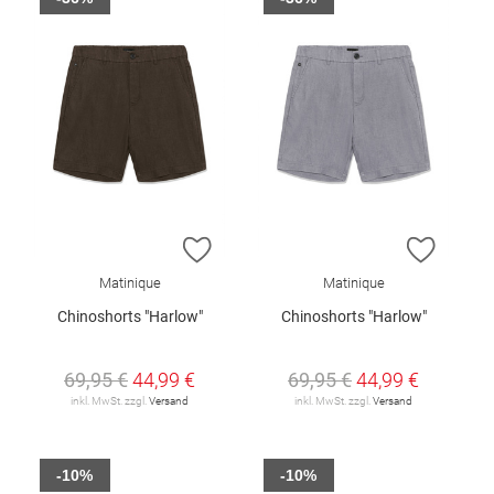
ZUR WUNSCHLISTE HINZUFÜGEN
ZUR W
Matinique
Matinique
Chinoshorts "Harlow"
Chinoshorts "Harlow"
69,95 €
44,99 €
69,95 €
44,99 €
inkl. MwSt. zzgl.
Versand
inkl. MwSt. zzgl.
Versand
-10%
-10%