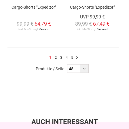
Cargo-Shorts "Expedizor"
Cargo-Shorts "Expedizor"
UVP
99,99 €
99,99 €
64,79 €
89,99 €
67,49 €
inkl. MwSt. zzgl.
Versand
inkl. MwSt. zzgl.
Versand
Seite
Du
Seite
Seite
Seite
Seite
1
2
3
4
5
Seite
Weiter
liest
Produkte / Seite
gerade
Seite
AUCH INTERESSANT