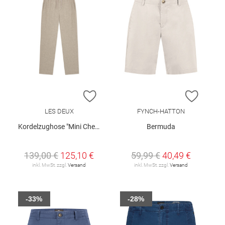
ZUR WUNSCHLISTE HINZUFÜGEN
ZUR W
LES DEUX
FYNCH-HATTON
Kordelzughose "Mini Check"
Bermuda
139,00 €
125,10 €
59,99 €
40,49 €
inkl. MwSt. zzgl.
Versand
inkl. MwSt. zzgl.
Versand
-33%
-28%