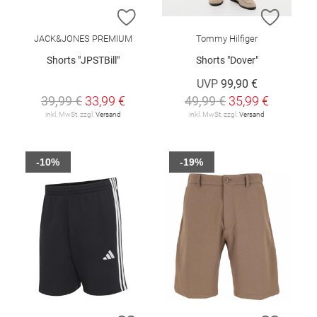
ZUR WUNSCHLISTE HINZUFÜGEN
ZUR W
JACK&JONES PREMIUM
Tommy Hilfiger
Shorts "JPSTBill"
Shorts "Dover"
UVP
99,90 €
39,99 €
33,99 €
49,99 €
35,99 €
inkl. MwSt. zzgl.
Versand
inkl. MwSt. zzgl.
Versand
-10%
-19%