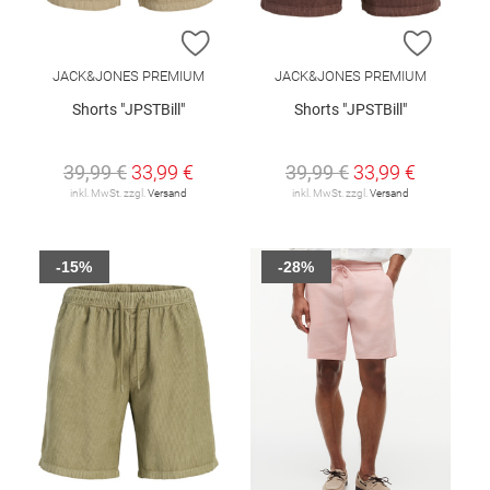
ZUR WUNSCHLISTE HINZUFÜGEN
ZUR W
JACK&JONES PREMIUM
JACK&JONES PREMIUM
Shorts "JPSTBill"
Shorts "JPSTBill"
39,99 €
33,99 €
39,99 €
33,99 €
inkl. MwSt. zzgl.
Versand
inkl. MwSt. zzgl.
Versand
-15%
-28%