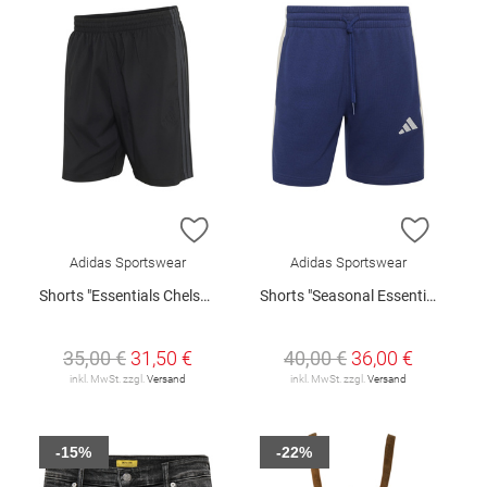
ZUR WUNSCHLISTE HINZUFÜGEN
ZUR W
Adidas Sportswear
Adidas Sportswear
Shorts "Essentials Chelsea Lite"
Shorts "Seasonal Essentials"
35,00 €
31,50 €
40,00 €
36,00 €
inkl. MwSt. zzgl.
Versand
inkl. MwSt. zzgl.
Versand
-15%
-22%