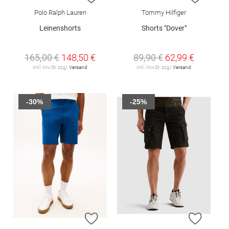
Polo Ralph Lauren
Tommy Hilfiger
Leinenshorts
Shorts "Dover"
165,00 €
148,50 €
89,90 €
62,99 €
inkl. MwSt. zzgl.
Versand
inkl. MwSt. zzgl.
Versand
-30%
-25%
ZUR WUNSCHLISTE HINZUFÜGEN
ZUR W