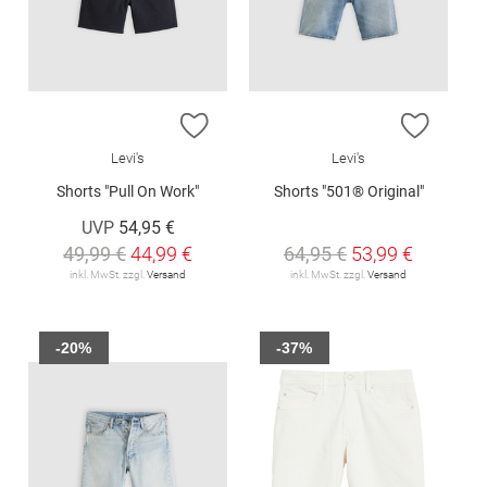
ZUR WUNSCHLISTE HINZUFÜGEN
ZUR W
Levi's
Levi's
Shorts "Pull On Work"
Shorts "501® Original"
UVP
54,95 €
49,99 €
44,99 €
64,95 €
53,99 €
inkl. MwSt. zzgl.
Versand
inkl. MwSt. zzgl.
Versand
-20%
-37%