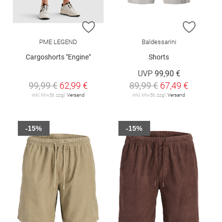
ZUR WUNSCHLISTE HINZUFÜGEN
ZUR W
PME LEGEND
Baldessarini
Cargoshorts "Engine"
Shorts
UVP
99,90 €
99,99 €
62,99 €
89,99 €
67,49 €
inkl. MwSt. zzgl.
Versand
inkl. MwSt. zzgl.
Versand
-15%
-15%