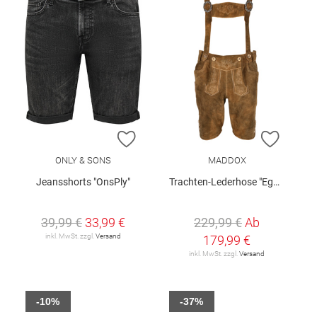
ZUR WUNSCHLISTE HINZUFÜGEN
ZUR W
ONLY & SONS
MADDOX
Jeansshorts "OnsPly"
Trachten-Lederhose "Egbert"
39,99 €
33,99 €
229,99 €
Ab
inkl. MwSt. zzgl.
Versand
179,99 €
inkl. MwSt. zzgl.
Versand
-10%
-37%