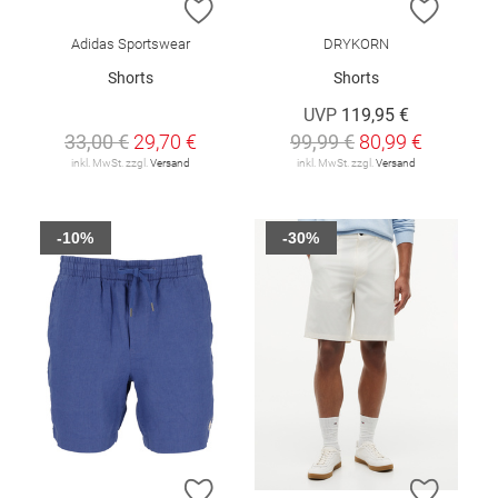
ZUR WUNSCHLISTE HINZUFÜGEN
ZUR W
Adidas Sportswear
DRYKORN
Shorts
Shorts
UVP
119,95 €
33,00 €
29,70 €
99,99 €
80,99 €
inkl. MwSt. zzgl.
Versand
inkl. MwSt. zzgl.
Versand
-10%
-30%
ZUR WUNSCHLISTE HINZUFÜGEN
ZUR W