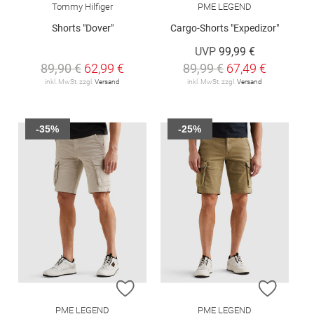
Tommy Hilfiger
PME LEGEND
Shorts "Dover"
Cargo-Shorts "Expedizor"
UVP
99,99 €
89,90 €
62,99 €
89,99 €
67,49 €
inkl. MwSt. zzgl.
Versand
inkl. MwSt. zzgl.
Versand
-35%
-25%
ZUR WUNSCHLISTE HINZUFÜGEN
ZUR W
PME LEGEND
PME LEGEND