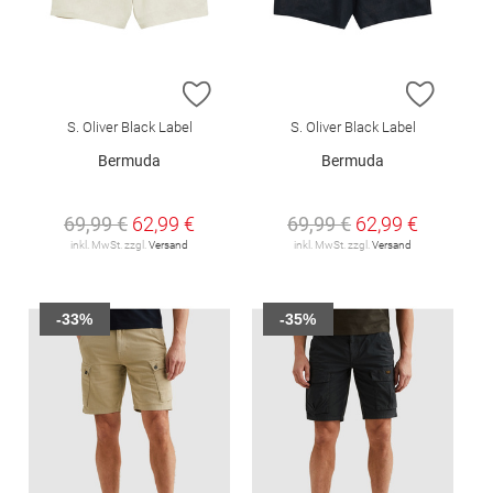
ZUR WUNSCHLISTE HINZUFÜGEN
ZUR W
S. Oliver Black Label
S. Oliver Black Label
Bermuda
Bermuda
69,99 €
62,99 €
69,99 €
62,99 €
inkl. MwSt. zzgl.
Versand
inkl. MwSt. zzgl.
Versand
-33%
-35%