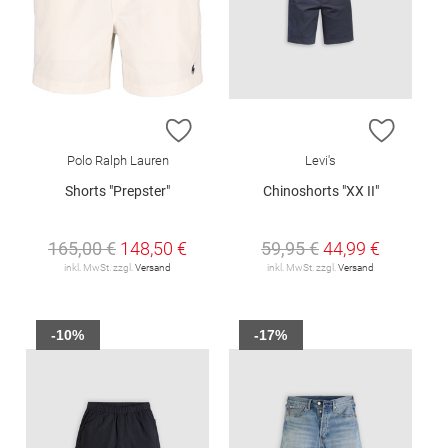
ZUR WUNSCHLISTE HINZUFÜGEN
ZUR W
Polo Ralph Lauren
Levi's
Shorts "Prepster"
Chinoshorts "XX II"
165,00 €
148,50 €
59,95 €
44,99 €
inkl. MwSt. zzgl.
Versand
inkl. MwSt. zzgl.
Versand
-10%
-17%