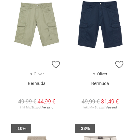
ZUR WUNSCHLISTE HINZUFÜGEN
ZUR W
s. Oliver
s. Oliver
Bermuda
Bermuda
49,99 €
44,99 €
49,99 €
31,49 €
inkl. MwSt. zzgl.
Versand
inkl. MwSt. zzgl.
Versand
-10%
-33%