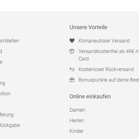
Unsere Vorteile
enWelten
Klimaneutraler Versand
d
Versandkostenfrei ab 49€ 
Card
e
Kostenloser Rückversand
Bonuspunkte auf deine Bes
ung
xikon
Online einkaufen
Damen
ferung
Herren
Rückgabe
Kinder