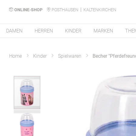
ONLINE-SHOP
POSTHAUSEN
KALTENKIRCHEN
DAMEN
HERREN
KINDER
MARKEN
THE
Home
Kinder
Spielwaren
Becher "Pferdefreun
Zum
Ende
der
Bildergalerie
springen