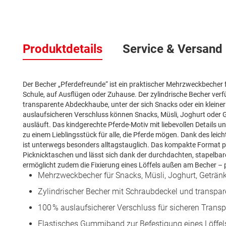
Zum
Anfang
Produktdetails
Service & Versand
der
Bildergalerie
springen
Der Becher „Pferdefreunde“ ist ein praktischer Mehrzweckbecher fü
Schule, auf Ausflügen oder Zuhause. Der zylindrische Becher verf
transparente Abdeckhaube, unter der sich Snacks oder ein kleiner
auslaufsicheren Verschluss können Snacks, Müsli, Joghurt oder 
ausläuft. Das kindgerechte Pferde-Motiv mit liebevollen Details u
zu einem Lieblingsstück für alle, die Pferde mögen. Dank des leic
ist unterwegs besonders alltagstauglich. Das kompakte Format p
Picknicktaschen und lässt sich dank der durchdachten, stapelba
ermöglicht zudem die Fixierung eines Löffels außen am Becher – 
Mehrzweckbecher für Snacks, Müsli, Joghurt, Geträn
Zylindrischer Becher mit Schraubdeckel und transpa
100 % auslaufsicherer Verschluss für sicheren Transp
Elastisches Gummiband zur Befestigung eines Löffe