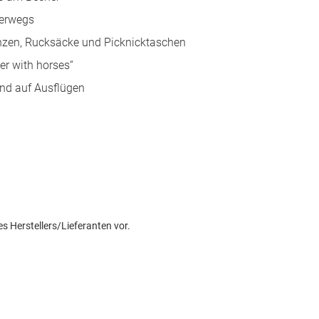
terwegs
nzen, Rucksäcke und Picknicktaschen
ter with horses“
 und auf Ausflügen
s Herstellers/Lieferanten vor.