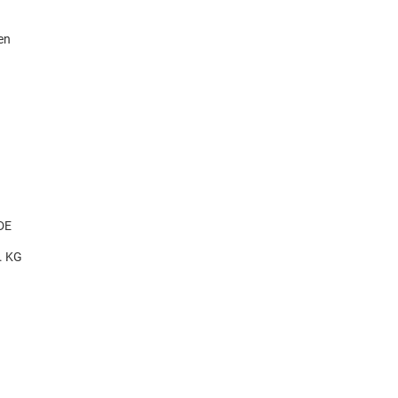
en
DE
. KG