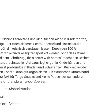
r kleine Pferdefans und ideal für den Alltag in Kindergarten,
ügt über einen sicheren Schraubdeckel und eine separate
 Löffel hygienisch verstauen lassen. Durch den 100 %
Getränke zuverlässig transportiert werden, ohne dass etwas
nd dem Schriftzug „life is better with horses“ macht den Becher
hten, bruchstabilen Aufbaus liegt er gut in Kinderhänden und
asst problemlos in Kinder- und Schulranzen, Rucksäcke oder
ren Konstruktion gut organisieren. Ein elastisches Gummiband
perfekt für To-go-Snacks und kleine Pausen zwischendurch.
ke und andere To-go-Speisen
renter Abdeckhaube
ort
ls am Becher