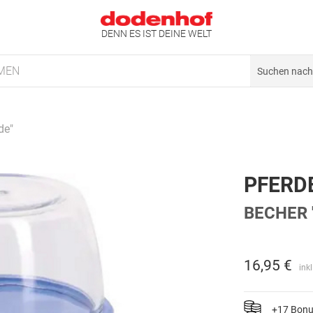
DENN ES IST DEINE WELT
MEN
de"
PFERD
BECHER 
16,95 €
ink
+17 Bon