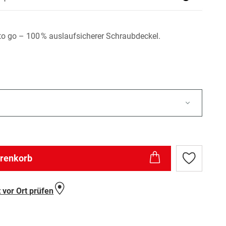
to go – 100 % auslaufsicherer Schraubdeckel.
arenkorb
Zur
Wunschlist
hinzufügen
 vor Ort prüfen