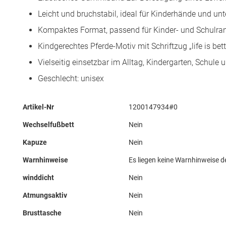
Leicht und bruchstabil, ideal für Kinderhände und un
Kompaktes Format, passend für Kinder- und Schulra
Kindgerechtes Pferde-Motiv mit Schriftzug „life is bet
Vielseitig einsetzbar im Alltag, Kindergarten, Schule
Geschlecht: unisex
Mehr
Artikel-Nr
1200147934#0
Informationen
Wechselfußbett
Nein
Kapuze
Nein
Warnhinweise
Es liegen keine Warnhinweise de
winddicht
Nein
Atmungsaktiv
Nein
Brusttasche
Nein