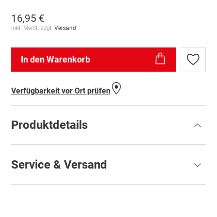
16,95 €
inkl. MwSt. zzgl.
Versand
In den Warenkorb
Zur
Wunschl
hinzufü
Verfügbarkeit vor Ort prüfen
Produktdetails
Service & Versand