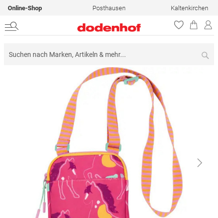
Online-Shop
Posthausen
Kaltenkirchen
Su
Zum
Ende
der
Bildergalerie
springen