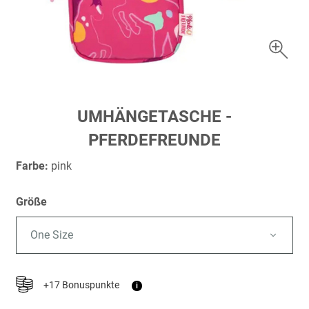
Zum
UMHÄNGETASCHE -
Anfang
PFERDEFREUNDE
der
Bildergalerie
Farbe:
pink
springen
Größe
One Size
+17 Bonuspunkte
i