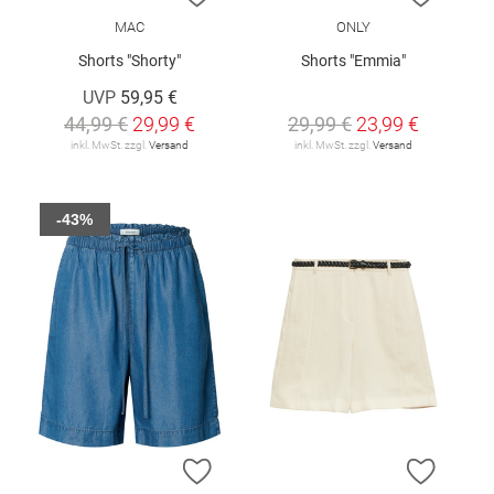
MAC
ONLY
Shorts "Shorty"
Shorts "Emmia"
UVP
59,95 €
44,99 €
29,99 €
29,99 €
23,99 €
inkl. MwSt. zzgl.
Versand
inkl. MwSt. zzgl.
Versand
-43%
ZUR WUNSCHLISTE HINZUFÜGEN
ZUR W