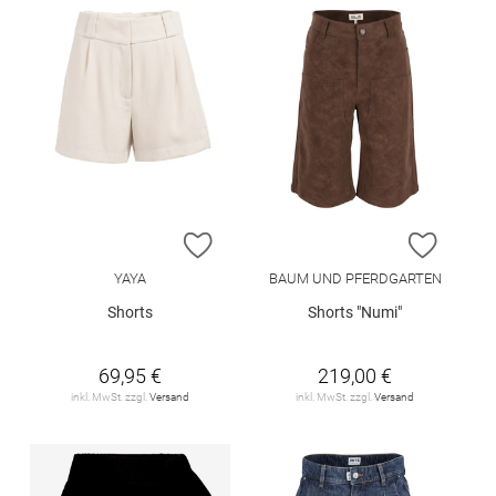
ZUR WUNSCHLISTE HINZUFÜGEN
ZUR W
YAYA
BAUM UND PFERDGARTEN
Shorts
Shorts "Numi"
69,95 €
219,00 €
inkl. MwSt. zzgl.
Versand
inkl. MwSt. zzgl.
Versand