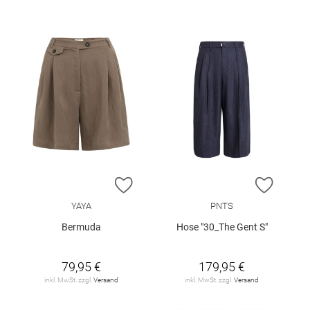
ZUR WUNSCHLISTE HINZUFÜGEN
ZUR W
YAYA
PNTS
Bermuda
Hose "30_The Gent S"
79,95 €
179,95 €
inkl. MwSt. zzgl.
Versand
inkl. MwSt. zzgl.
Versand