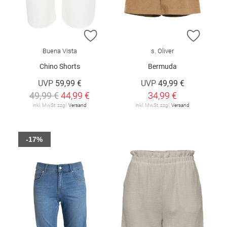
ZUR WUNSCHLISTE HINZUFÜGEN
ZUR W
Buena Vista
s. Oliver
Chino Shorts
Bermuda
UVP
59,99 €
UVP
49,99 €
49,99 €
44,99 €
34,99 €
inkl. MwSt. zzgl.
Versand
inkl. MwSt. zzgl.
Versand
-17%