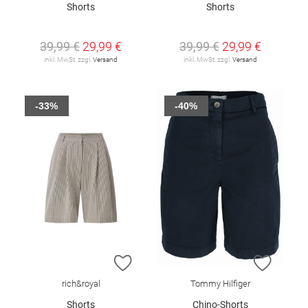
Shorts
Shorts
39,99 €
29,99 €
39,99 €
29,99 €
inkl. MwSt. zzgl.
Versand
inkl. MwSt. zzgl.
Versand
-33%
-40%
ZUR WUNSCHLISTE HINZUFÜGEN
ZUR W
rich&royal
Tommy Hilfiger
Shorts
Chino-Shorts