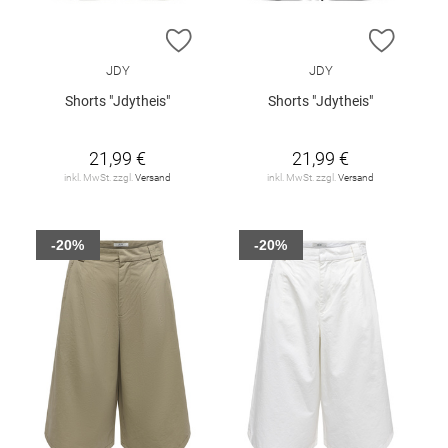
ZUR WUNSCHLISTE HINZUFÜGEN
ZUR W
JDY
JDY
Shorts "Jdytheis"
Shorts "Jdytheis"
21,99 €
21,99 €
inkl. MwSt. zzgl.
Versand
inkl. MwSt. zzgl.
Versand
-20%
-20%