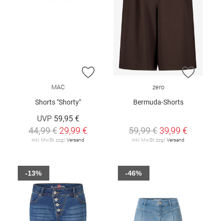
ZUR WUNSCHLISTE HINZUFÜGEN
ZUR W
MAC
zero
Shorts "Shorty"
Bermuda-Shorts
UVP
59,95 €
44,99 €
29,99 €
59,99 €
39,99 €
inkl. MwSt. zzgl.
Versand
inkl. MwSt. zzgl.
Versand
-13%
-46%