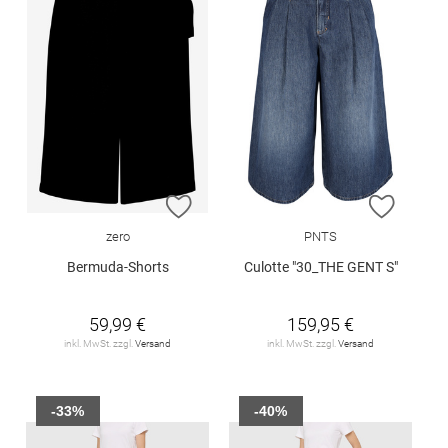
ZUR WUNSCHLISTE HINZUFÜGEN
ZUR W
zero
PNTS
Bermuda-Shorts
Culotte "30_THE GENT S"
59,99 €
159,95 €
inkl. MwSt. zzgl.
Versand
inkl. MwSt. zzgl.
Versand
-33%
-40%