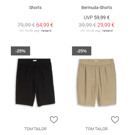
Shorts
Bermuda-Shorts
UVP
59,99 €
79,99 €
64,99 €
39,99 €
29,99 €
inkl. MwSt. zzgl.
Versand
inkl. MwSt. zzgl.
Versand
-25%
-25%
ZUR WUNSCHLISTE HINZUFÜGEN
ZUR W
TOM TAILOR
TOM TAILOR