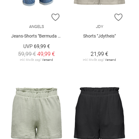
ZUR WUNSCHLISTE HINZUFÜGEN
ZUR W
ANGELS
JDY
Jeans-Shorts "Bermuda Turn Up"
Shorts "Jdytheis"
UVP
69,99 €
59,99 €
49,99 €
21,99 €
inkl. MwSt. zzgl.
Versand
inkl. MwSt. zzgl.
Versand