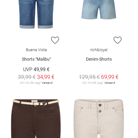
ZUR WUNSCHLISTE HINZUFÜGEN
ZUR W
Buena Vista
rich&royal
Shorts "Malibu"
Denim-Shorts
UVP
49,99 €
39,99 €
34,99 €
129,95 €
69,99 €
inkl. MwSt. zzgl.
Versand
inkl. MwSt. zzgl.
Versand