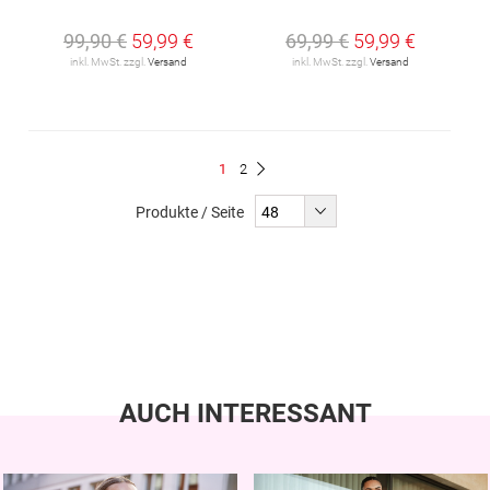
99,90 €
59,99 €
69,99 €
59,99 €
inkl. MwSt. zzgl.
Versand
inkl. MwSt. zzgl.
Versand
Seite
Du
Seite
1
2
Seite
Weiter
liest
Produkte / Seite
gerade
Seite
AUCH INTERESSANT