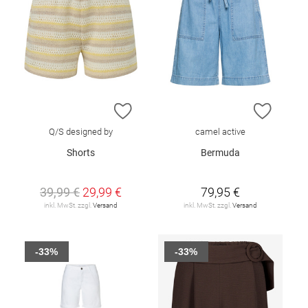
ZUR WUNSCHLISTE HINZUFÜGEN
ZUR W
Q/S designed by
camel active
Shorts
Bermuda
39,99 €
29,99 €
79,95 €
inkl. MwSt. zzgl.
Versand
inkl. MwSt. zzgl.
Versand
-33%
-33%