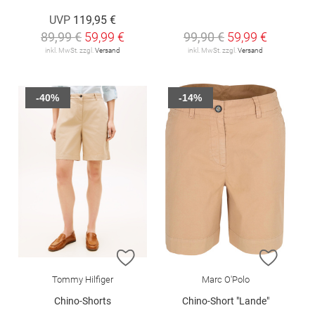
UVP
119,95 €
89,99 €
59,99 €
99,90 €
59,99 €
inkl. MwSt. zzgl.
Versand
inkl. MwSt. zzgl.
Versand
-40%
-14%
ZUR WUNSCHLISTE HINZUFÜGEN
ZUR W
Tommy Hilfiger
Marc O'Polo
Chino-Shorts
Chino-Short "Lande"