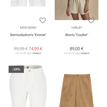
ZUR WUNSCHLISTE HINZUFÜGEN
ZUR W
MOS MOSH
VARLEY
Bermudashorts "Emmie"
Shorts "Coulter"
99,99 €
74,99 €
89,00 €
inkl. MwSt. zzgl.
Versand
inkl. MwSt. zzgl.
Versand
-10%