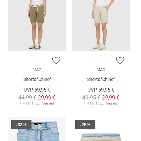
ZUR WUNSCHLISTE HINZUFÜGEN
ZUR W
MAC
MAC
Shorts "Chino"
Shorts "Chino"
UVP
59,95 €
UVP
59,95 €
44,99 €
29,99 €
49,95 €
29,99 €
inkl. MwSt. zzgl.
Versand
inkl. MwSt. zzgl.
Versand
-33%
-25%