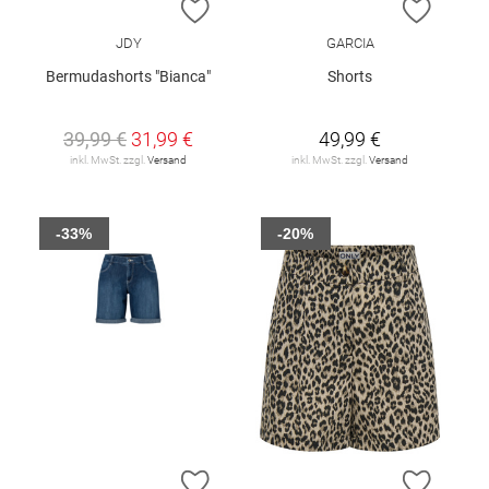
ZUR WUNSCHLISTE HINZUFÜGEN
ZUR W
JDY
GARCIA
Bermudashorts "Bianca"
Shorts
39,99 €
31,99 €
49,99 €
inkl. MwSt. zzgl.
Versand
inkl. MwSt. zzgl.
Versand
-33%
-20%
ZUR WUNSCHLISTE HINZUFÜGEN
ZUR W