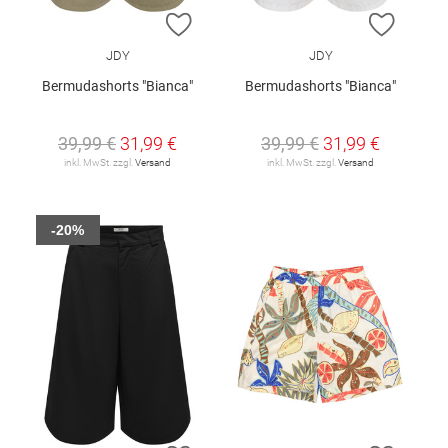
ZUR WUNSCHLISTE HINZUFÜGEN
ZUR W
JDY
JDY
Bermudashorts "Bianca"
Bermudashorts "Bianca"
39,99 €
31,99 €
39,99 €
31,99 €
inkl. MwSt. zzgl.
Versand
inkl. MwSt. zzgl.
Versand
-20%