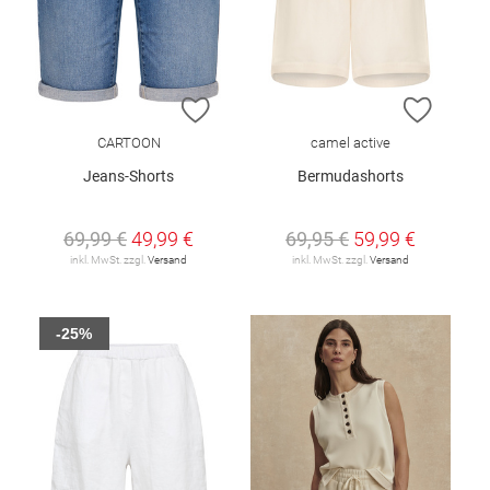
ZUR WUNSCHLISTE HINZUFÜGEN
ZUR W
CARTOON
camel active
Jeans-Shorts
Bermudashorts
69,99 €
49,99 €
69,95 €
59,99 €
inkl. MwSt. zzgl.
Versand
inkl. MwSt. zzgl.
Versand
-25%