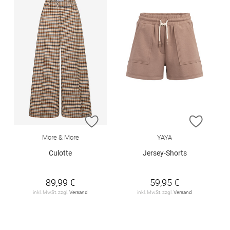
ZUR WUNSCHLISTE HINZUFÜGEN
ZUR W
More & More
YAYA
Culotte
Jersey-Shorts
89,99 €
59,95 €
inkl. MwSt. zzgl.
Versand
inkl. MwSt. zzgl.
Versand